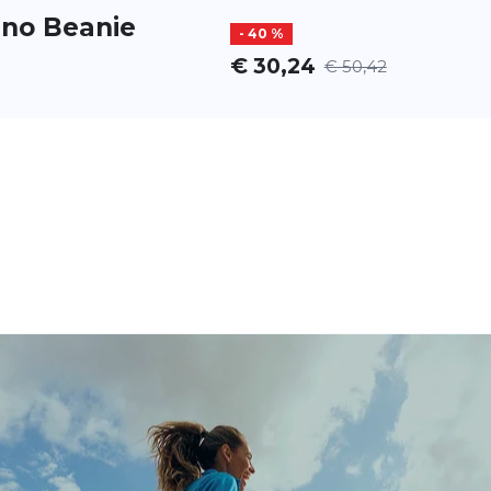
ino Beanie
- 40 %
€ 30,24
€ 50,42
alte Tage Die Merino
IN DEN WARENKORB
menden Komfort aus
e. Sie ist atmungsaktiv,
ch Beanie
- 35 %
€ 15,08
€ 23,14
anie ist eine funktionale
IN DEN WARENKORB
it. Hergestellt aus
überzeugt sie mit hoher