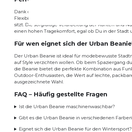
Dank des elastischen Materials passt sich die Urban
Flexibilität sorgt dafür, dass die Mütze auch bei l
sitzt. Die sorgfältige Verarbeitung der Kanten und Nä
einen hohen Tragekomfort, egal ob Du in der Stadt u
Für wen eignet sich der Urban Beanie
Der Urban Beanie ist ideal für modebewusste Stadt
auf Style verzichten wollen. Ob beim Spaziergang d
die Beanie bietet die perfekte Kombination aus Fun
Outdoor-Enthusiasten, die Wert auf leichte, packbare
ausgezeichnete Wahl.
FAQ – Häufig gestellte Fragen
Ist die Urban Beanie maschinenwaschbar?
Gibt es die Urban Beanie in verschiedenen Farben
Eignet sich die Urban Beanie für den Wintersport?