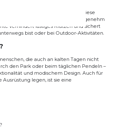
 Beanie nahezu jeder Kopfform an. Diese
ängerem Tragen nicht drückt oder unangenehm
hte verhindert lästiges Kratzen und sichert
nterwegs bist oder bei Outdoor-Aktivitäten.
?
menschen, die auch an kalten Tagen nicht
urch den Park oder beim täglichen Pendeln –
ktionalität und modischem Design. Auch für
 Ausrüstung legen, ist sie eine
?