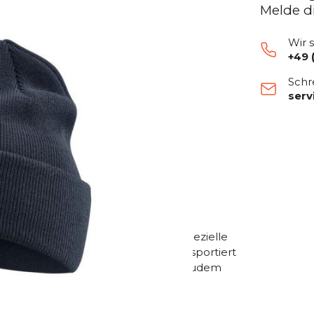
Melde d
Wir 
+49 
Schr
ser
Tragekomfort
ät
rial
n Komfort
wertigen Strickware, die nicht nur
e Atmungsaktivität bietet. Diese spezielle
htigkeit schnell von der Haut wegtransportiert
 einem Gewicht von nur 60 g ist sie zudem
n, ohne zu belasten.