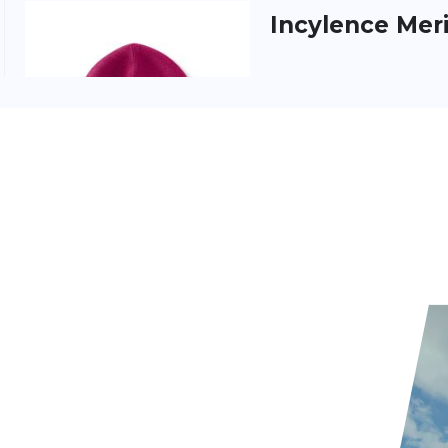
Incylence
Mer
Natürliche Wärme für k
Beanie bietet dir wär
hochwertiger Merinowoll
geruchshemmend u...
Buff
EcoStret
Die BUFF EcoStretch Be
Mütze für jede Jahresze
recyceltem Polyester, 
Elastizität,...