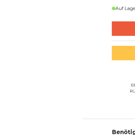
Auf Lag
E
R
Benötig