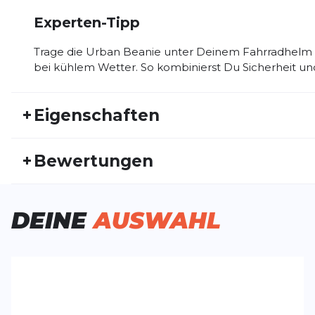
Experten-Tipp
Trage die Urban Beanie unter Deinem Fahrradhelm 
bei kühlem Wetter. So kombinierst Du Sicherheit und
+
Eigenschaften
Artikelnummer:
CRAFT26HW30016
Fr
+
Bewertungen
Geschlecht:
Unisex
Akt
Bisher hat noch niemand dieses Produkt bewertet.
DEINE
AUSWAHL
SCHREIBE EINE BEWERTUNG
Deine Bewert
Urban Beanie
Produktbew