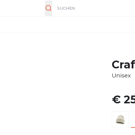
Suche
Cra
Unisex
€ 25