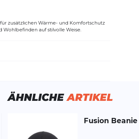
für zusätzlichen Wärme- und Komfortschutz
 Wohlbefinden auf stilvolle Weise.
emdartikelnummer:
1916368-396000
ivitätstyp:
Fitness
Laufen
ÄHNLICHE
ARTIKEL
Fusion
Beanie
ung:
ertung