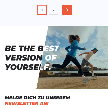
Seite
Sie lesen gerade die Seite
1
2
SEITE
Seite
BE THE BEST
BE THE BEST
VERSION OF
VERSION OF
YOURSELF.
YOURSELF.
MELDE DICH ZU UNSEREM
NEWSLETTER AN!