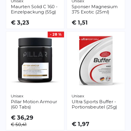
Unisex
Unisex
Maurten
Solid C 160 -
Sponser
Magnesium
Einzelpackung (55g)
375 Exotic (25ml)
€ 3,23
€ 1,51
- 28 %
Unisex
Unisex
Pillar
Motion Armour
Ultra Sports
Buffer -
(60 Tabs)
Portionsbeutel (25g)
€ 36,29
€ 1,97
€ 50,41