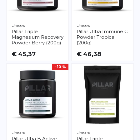
Unisex
Unisex
Pillar
Triple
Pillar
Ultra Immune C
Magnesium Recovery
Powder Tropical
Powder Berry (200g)
(200g)
€ 45,37
€ 46,38
- 10 %
Unisex
Unisex
Pillar
Ultra B Active
Pillar
Triple