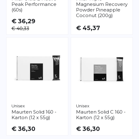
Peak Performance
Magnesium Recovery
(60s)
Powder Pineapple
Coconut (200g)
€ 36,29
€ 45,37
€ 40,33
Unisex
Unisex
Maurten
Solid 160 -
Maurten
Solid C 160 -
Karton (12 x 55g)
Karton (12 x 55g)
€ 36,30
€ 36,30