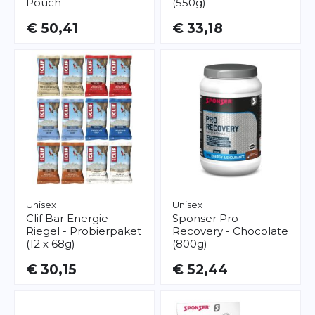
Pouch
(550g)
€ 50,41
€ 33,18
Unisex
Unisex
Clif Bar
Energie
Sponser
Pro
Riegel - Probierpaket
Recovery - Chocolate
(12 x 68g)
(800g)
€ 30,15
€ 52,44