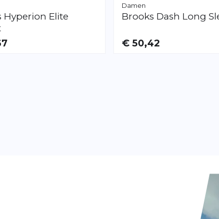
Damen
s
Hyperion Elite
Brooks
Dash Long Sl
t
67
€ 50,42
AR
VERFÜGBAR
XS
S
M
L
XL
Seite