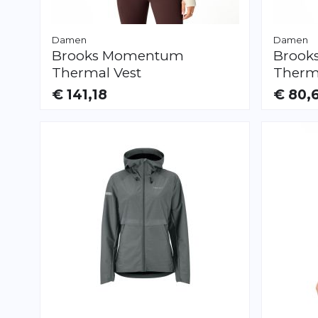
Damen
Damen
Brooks
Momentum
Brook
Thermal Vest
Therm
€ 141,18
€ 80,
VERFÜGBAR
VERFÜGB
XS
S
M
L
XL
S
M
L