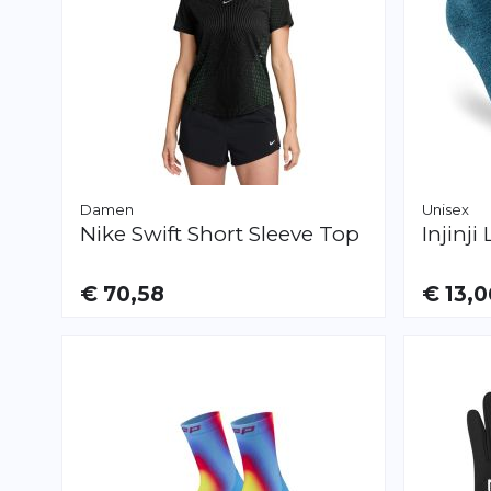
Damen
Unisex
Nike
Swift Short Sleeve Top
Injinji
€ 70,58
€ 13,0
VERFÜGBAR
VERFÜGB
M
S
M
L
XL