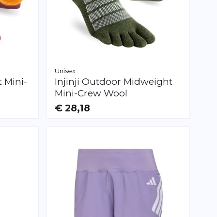
Unisex
 Mini-
Injinji
Outdoor Midweight
Mini-Crew Wool
€ 28,18
VERFÜGBAR
S
M
L
XL