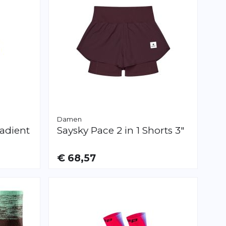
Damen
radient
Saysky
Pace 2 in 1 Shorts 3"
€ 68,57
VERFÜGBAR
XS
S
M
L