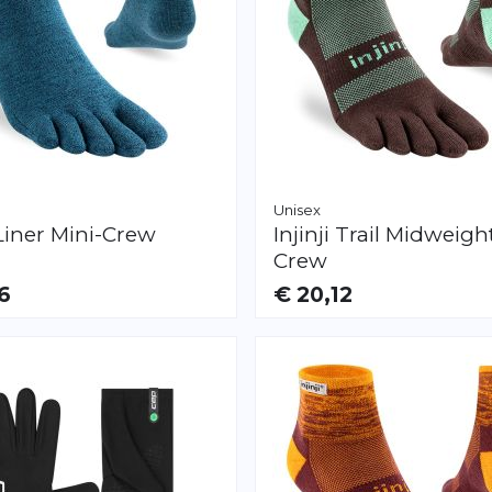
Unisex
Liner Mini-Crew
Injinji
Trail Midweight
Crew
6
€ 20,12
AR
VERFÜGBAR
S
M
L
XL