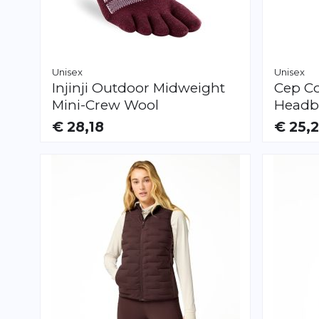
Unisex
Unisex
Injinji
Outdoor Midweight
Cep
C
Mini-Crew Wool
Headb
€ 28,18
€ 25,2
VERFÜGBAR
VERFÜGB
S
M
L
XL
S
L