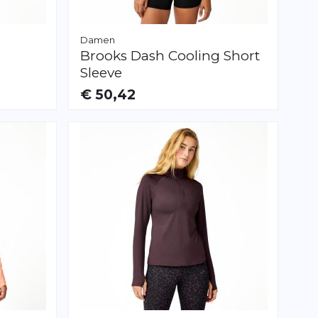
Damen
Brooks
Dash Cooling Short
Sleeve
€ 50,42
VERFÜGBAR
XS