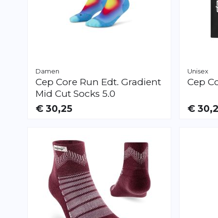
Damen
Unisex
Cep
Core Run Edt. Gradient
Cep
Co
Mid Cut Socks 5.0
€ 30,25
€ 30,
VERFÜGBAR
VERFÜGB
S
M
L
S
M
L
XL