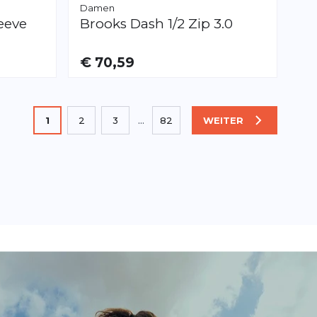
Damen
eeve
Brooks
Dash 1/2 Zip 3.0
€ 70,59
VERFÜGBAR
XS
S
M
L
XL
Sie lesen gerade die Seite
1
2
3
...
82
WEITER
SEITE
Seite
Seite
Seite