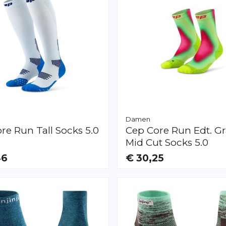
Damen
re Run Tall Socks 5.0
Cep
Core Run Edt. G
Mid Cut Socks 5.0
46
€ 30,25
AR
VERFÜGBAR
M