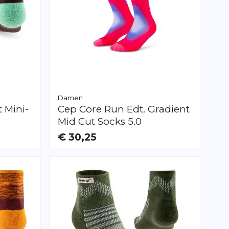
Damen
 Mini-
Cep
Core Run Edt. Gradient
Mid Cut Socks 5.0
€ 30,25
VERFÜGBAR
S
M
L