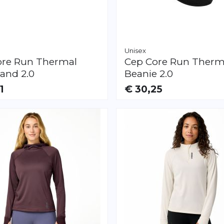
Unisex
ore Run Thermal
Cep
Core Run Therm
and 2.0
Beanie 2.0
1
€ 30,25
AR
VERFÜGBAR
S
L