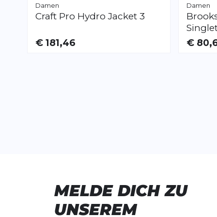
Damen
Damen
Craft
Pro Hydro Jacket 3
Brook
Single
€ 181,46
€ 80,
VERFÜGBAR
VERFÜGB
XS
S
M
L
XS
S
M
L
XL
MELDE DICH ZU
UNSEREM