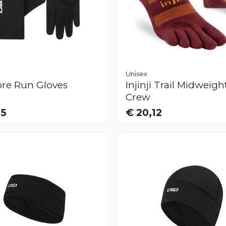
Unisex
re Run Gloves
Injinji
Trail Midweight
Crew
25
€ 20,12
AR
VERFÜGBAR
S
M
L