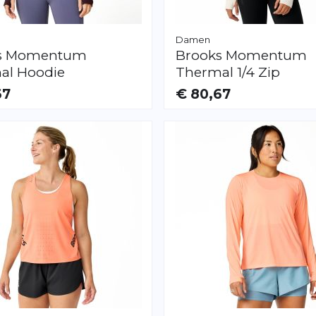
Damen
s
Momentum
Brooks
Momentum
al Hoodie
Thermal 1/4 Zip
67
€ 80,67
AR
VERFÜGBAR
L