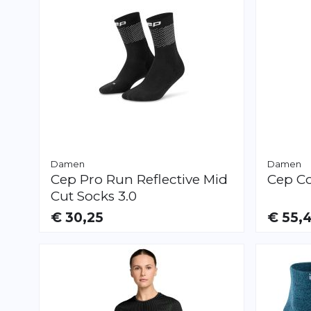
Damen
Damen
Cep
Pro Run Reflective Mid
Cep
Co
Cut Socks 3.0
€ 30,25
€ 55,
VERFÜGBAR
VERFÜGB
S
M
L
M