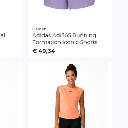
Damen
al
Adidas
Adi365 Running
Formation Iconic Shorts
€ 40,34
VERFÜGBAR
XS
S
M
L