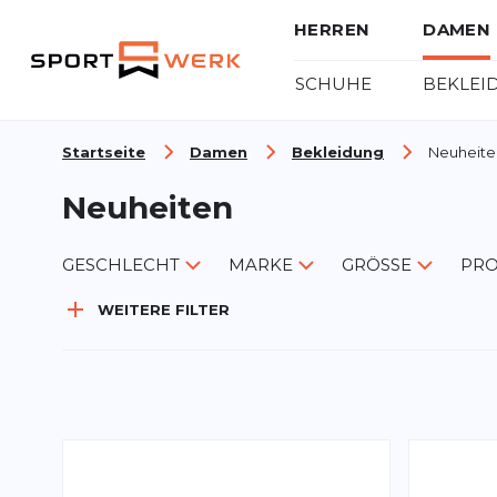
HERREN
DAMEN
SCHUHE
BEKLEI
Zum Inhalt springen
Startseite
Damen
Bekleidung
Neuheite
Neuheiten
GESCHLECHT
MARKE
GRÖSSE
PRO
WEITERE FILTER