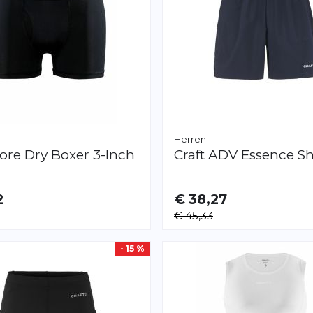
Herren
ore Dry Boxer 3-Inch
Craft
ADV Essence Sh
2
€ 38,27
AR
VERFÜGBAR
€ 45,33
L
S
M
XL
- 15 %