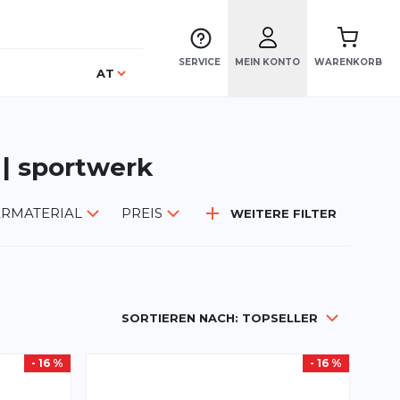
SERVICE
MEIN KONTO
WARENKORB
Sprache
AT
 | sportwerk
RMATERIAL
PREIS
WEITERE FILTER
SORTIEREN NACH:
TOPSELLER
- 16 %
- 16 %