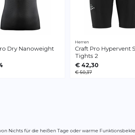
Herren
ro Dry Nanoweight
Craft
Pro Hypervent 
Tights 2
4
€ 42,30
AR
VERFÜGBAR
€ 50,37
XL
XXL
Seite
h von Nichts für die heißen Tage oder warme Funktionsbekl