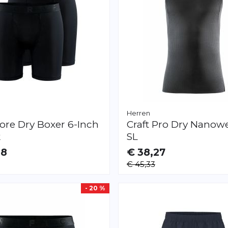
Herren
ore Dry Boxer 6-Inch
Craft
Pro Dry Nanow
k
SL
28
€ 38,27
AR
VERFÜGBAR
€ 45,33
L
XS
S
L
XL
XXL
- 20 %