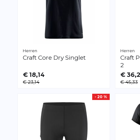
Herren
Herren
Craft
Core Dry Singlet
Craft
P
2
€ 18,14
€ 36,
VERFÜGBAR
VERFÜGB
€ 23,14
€ 45,33
S
S
XL
- 20 %