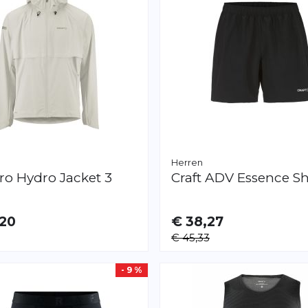
Herren
ro Hydro Jacket 3
Craft
ADV Essence Sh
,20
€ 38,27
AR
VERFÜGBAR
€ 45,33
S
M
L
XL
XXL
- 9 %