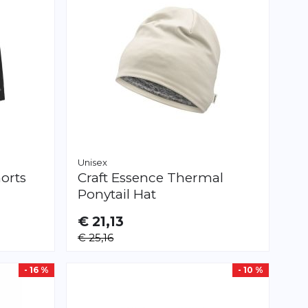
Unisex
orts
Craft
Essence Thermal
Ponytail Hat
€ 21,13
€ 25,16
- 16 %
- 10 %