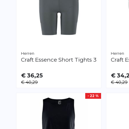
Herren
Herren
Craft
Essence Short Tights 3
Craft
E
€ 36,25
€ 34,
VERFÜGBAR
VERFÜGB
€ 40,29
€ 40,29
S
M
L
XL
XXL
S
M
L
XL
XX
- 22 %