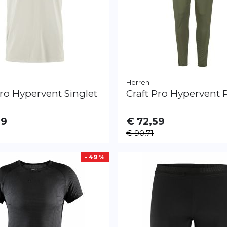
Herren
ro Hypervent Singlet
Craft
Pro Hypervent P
29
€ 72,59
AR
VERFÜGBAR
€ 90,71
M
- 49 %