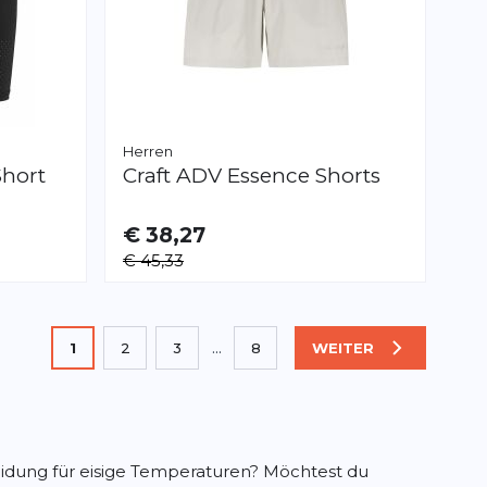
Herren
Short
Craft
ADV Essence Shorts
€ 38,27
VERFÜGBAR
€ 45,33
S
M
XL
XXL
Sie lesen gerade die Seite
1
2
3
...
8
WEITER
SEITE
Seite
Seite
Seite
eidung für eisige Temperaturen? Möchtest du