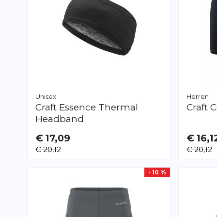
Unisex
Herren
Craft
Essence Thermal
Craft
C
Headband
€ 17,09
€ 16,1
VERFÜGB
€ 20,12
€ 20,12
S
M
L
XL
XX
- 10 %