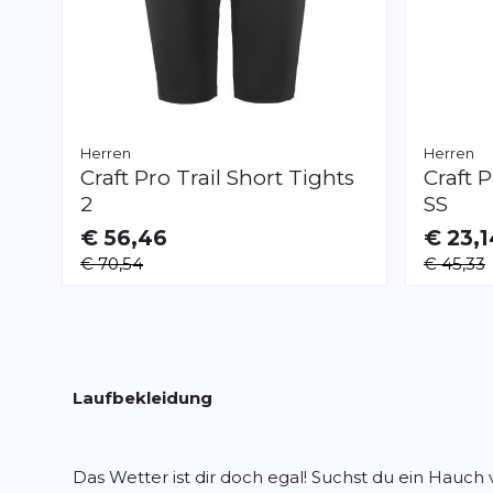
Herren
Herren
Craft
Pro Trail Short Tights
Craft
P
2
SS
€ 56,46
€ 23,1
VERFÜGBAR
VERFÜGB
€ 70,54
€ 45,33
S
XL
XXL
S
Laufbekleidung
Das Wetter ist dir doch egal! Suchst du ein Hauc