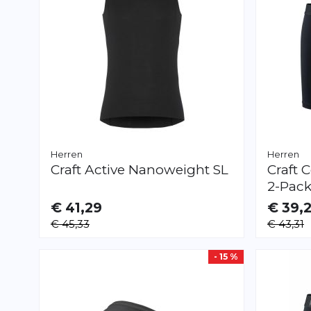
Herren
Herren
Craft
Active Nanoweight SL
Craft
C
2-Pac
€ 41,29
€ 39,
VERFÜGBAR
VERFÜGB
€ 45,33
€ 43,31
S
M
L
XL
XXL
S
M
L
XL
XX
- 15 %