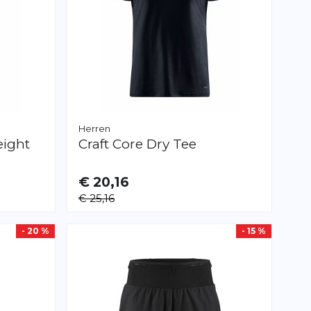
Herren
eight
Craft
Core Dry Tee
€ 20,16
VERFÜGBAR
€ 25,16
S
M
XL
- 20 %
- 15 %