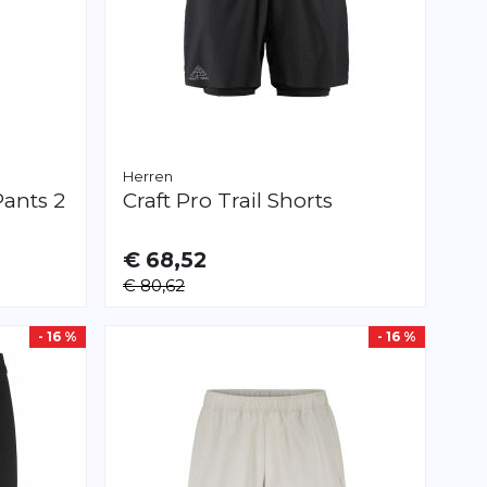
Herren
ants 2
Craft
Pro Trail Shorts
€ 68,52
VERFÜGBAR
€ 80,62
S
M
L
XL
XXL
- 16 %
- 16 %