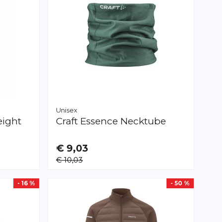
Unisex
eight
Craft
Essence Necktube
€ 9,03
€ 10,03
- 16 %
- 50 %