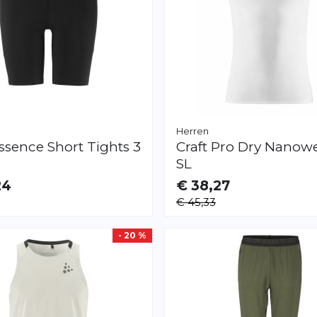
Herren
ssence Short Tights 3
Craft
Pro Dry Nanow
SL
24
€ 38,27
AR
VERFÜGBAR
€ 45,33
L
XS
L
XL
XXL
- 20 %