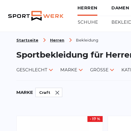
HERREN
DAMEN
SCHUHE
BEKLEI
Zum Inhalt springen
Startseite
Herren
Bekleidung
Sportbekleidung für Herre
GESCHLECHT
MARKE
GRÖSSE
KAT
MARKE
Craft
- 17 %