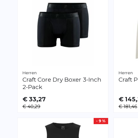
Herren
Herren
Craft
Core Dry Boxer 3-Inch
Craft
P
2-Pack
€ 33,27
€ 145
VERFÜGBAR
VERFÜGB
€ 40,29
€ 181,46
S
M
L
XL
XXL
S
XL
XXL
- 9 %