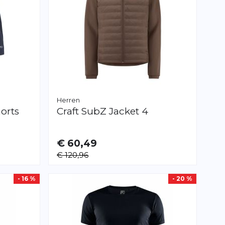
Herren
orts
Craft
SubZ Jacket 4
€ 60,49
VERFÜGBAR
€ 120,96
S
L
- 16 %
- 20 %