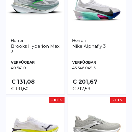
Herren
Herren
Brooks
Hyperion Max
Nike
Alphafly 3
3
VERFÜGBAR
VERFÜGBAR
40.5
41.0
45.5
46.0
49.5
€ 131,08
€ 201,67
€ 191,60
€ 312,59
- 10 %
- 10 %