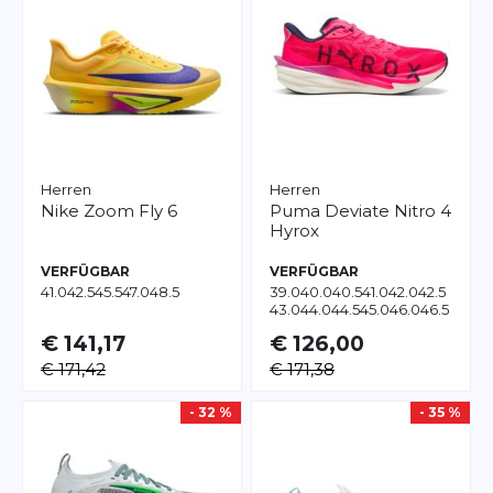
Herren
Herren
Nike
Zoom Fly 6
Puma
Deviate Nitro 4
Hyrox
VERFÜGBAR
VERFÜGBAR
41.0
42.5
45.5
47.0
48.5
39.0
40.0
40.5
41.0
42.0
42.5
43.0
44.0
44.5
45.0
46.0
46.5
47.0
48.5
€ 141,17
€ 126,00
€ 171,42
€ 171,38
- 32 %
- 35 %