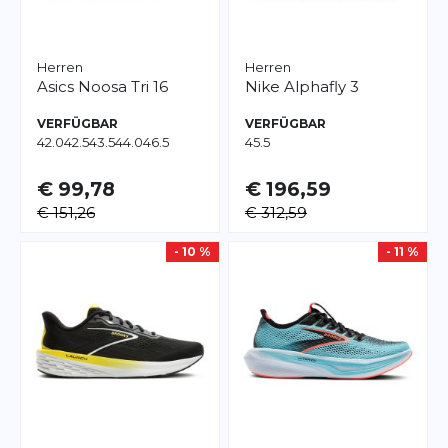
Herren
Herren
Asics
Noosa Tri 16
Nike
Alphafly 3
VERFÜGBAR
VERFÜGBAR
42.0
42.5
43.5
44.0
46.5
45.5
€ 99,78
€ 196,59
€ 151,26
€ 312,59
- 10 %
- 11 %