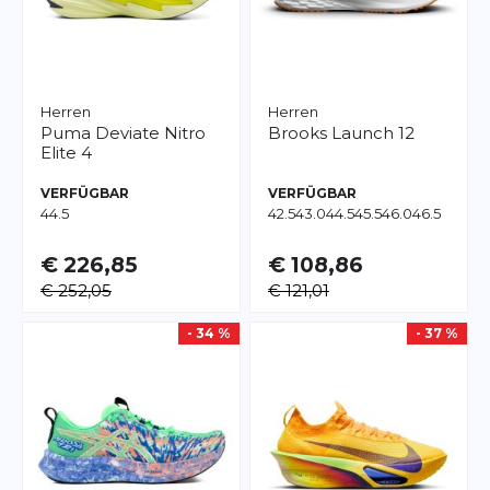
Herren
Herren
Puma
Deviate Nitro
Brooks
Launch 12
Elite 4
VERFÜGBAR
VERFÜGBAR
44.5
42.5
43.0
44.5
45.5
46.0
46.5
€ 226,85
€ 108,86
€ 252,05
€ 121,01
- 34 %
- 37 %