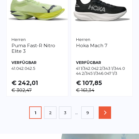
Herren
Herren
Puma
Fast-R Nitro
Hoka
Mach 7
Elite 3
VERFÜGBAR
VERFÜGBAR
41.0
42.0
42.5
41 1/3
42.0
42 2/3
43 1/3
44.0
44 2/3
45 1/3
46.0
47 1/3
€ 242,01
€ 107,85
€ 302,47
€ 161,34
Seite
Sie lesen gerade die Seite
1
2
3
...
9
SEITE
Seite
Seite
Seite