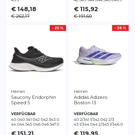
48.0
€ 148,18
€ 115,92
€ 262,17
€ 191,60
- 25 %
- 26 %
Herren
Herren
Saucony
Endorphin
Adidas
Adizero
Speed 5
Boston 13
VERFÜGBAR
VERFÜGBAR
40.0
40.5
41.0
42.0
42.5
43.0
40 2/3
41 1/3
42.0
42 2/3
44.0
44.5
45.0
46.0
46.5
47.0
43 1/3
44.0
44 2/3
45 1/3
46.0
48.0
49.0
50.0
46 2/3
47 1/3
48.0
48 2/3
€ 151,21
€ 119,95