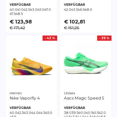
VERFÜGBAR
VERFÜGBAR
40.0
41.0
42.5
43.0
45.0
47.0
42.0
43.5
46.5
48.0
47.5
48.5
€ 123,98
€ 102,81
€ 171,42
€ 151,26
- 43 %
- 39 %
Herren
Unisex
Nike
Vaporfly 4
Asics
Magic Speed 5
VERFÜGBAR
VERFÜGBAR
40.0
42.5
43.0
44.0
44.5
45.0
38.0
39.5
40.0
40.5
41.5
42.0
45.5
42.5
43.5
44.0
44.5
46.0
46.5