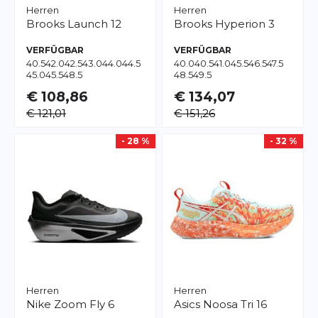
Herren
Herren
Brooks
Launch 12
Brooks
Hyperion 3
VERFÜGBAR
VERFÜGBAR
40.5
42.0
42.5
43.0
44.0
44.5
40.0
40.5
41.0
45.5
46.5
47.5
45.0
45.5
48.5
48.5
49.5
€ 108,86
€ 134,07
€ 121,01
€ 151,26
- 28 %
- 32 %
Herren
Herren
Nike
Zoom Fly 6
Asics
Noosa Tri 16