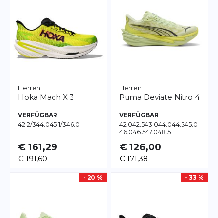
Herren
Herren
Hoka
Mach X 3
Puma
Deviate Nitro 4
VERFÜGBAR
VERFÜGBAR
42 2/3
44.0
45 1/3
46.0
42.0
42.5
43.0
44.0
44.5
45.0
46.0
46.5
47.0
48.5
€ 161,29
€ 126,00
€ 191,60
€ 171,38
- 20 %
- 33 %