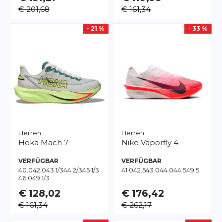
€ 201,68
€ 161,34
- 21 %
- 33 %
Herren
Herren
Hoka
Mach 7
Nike
Vaporfly 4
VERFÜGBAR
VERFÜGBAR
40.0
42.0
43 1/3
44 2/3
45 1/3
41.0
42.5
43.0
44.0
44.5
49.5
46.0
49 1/3
€ 128,02
€ 176,42
€ 161,34
€ 262,17