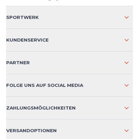
SPORTWERK
ÜBER UNS
KUNDENSERVICE
IMPRESSUM
VERSAND & RETOURE NATIONAL
PARTNER
VERSAND & RETOURE INTERNATIONAL
ZAHLUNGSARTEN
FOLGE UNS AUF SOCIAL MEDIA
HÄUFIG GESTELLTE FRAGEN
KONTAKT
ZAHLUNGSMÖGLICHKEITEN
PRODUKTSICHERHEIT
VERSANDOPTIONEN