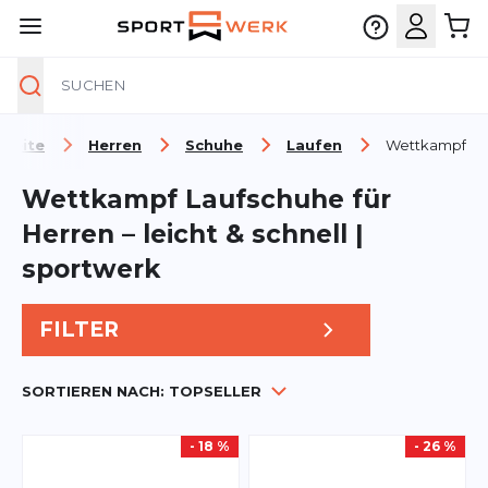
Suche
Zum Inhalt springen
tseite
Herren
Schuhe
Laufen
Wettkampf
Wettkampf Laufschuhe für
Herren – leicht & schnell |
sportwerk
FILTER
SORTIEREN NACH:
TOPSELLER
- 18 %
- 26 %