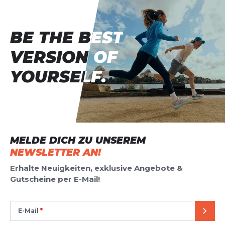
BE THE BEST
BE THE BEST
VERSION OF
VERSION OF
YOURSELF.
YOURSELF.
MELDE DICH ZU UNSEREM
NEWSLETTER AN!
Erhalte Neuigkeiten, exklusive Angebote &
Gutscheine per E-Mail!
E-Mail
SEND