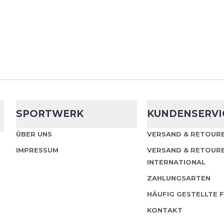
leichte, wohltuende 
des Knies während län
schützt vor Überl...
Bauerfeind Sp
Support
SPORTWERK
KUNDENSERVI
Die Sports Knee Suppo
ÜBER UNS
VERSAND & RETOURE
leichte, wohltuende 
des Knies während län
IMPRESSUM
VERSAND & RETOUR
schützt vor Überl...
INTERNATIONAL
ZAHLUNGSARTEN
HÄUFIG GESTELLTE 
KONTAKT
Bauerfeind Sp