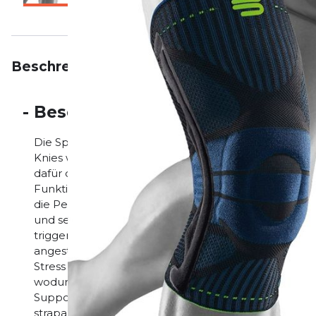
Beschreibung
Eigenschaften
Bewertungen
-
Beschreibung
Die Sports Knee Support verbessert durch leichte
Knies während längerer Sporteinheiten und schützt
dafür das Gelenk. Die Kniescheibe umringt eine anat
Funktionselement, das Druckspitzen auffängt und wei
die Pelotte zusammen mit dem Gestrick das Binde
und seitliche Flügel setzen dabei gezielte Reize. Di
triggert ein positives sensomotorisches Feedback: Di
angesteuert und die Gelenkkoordination entsprechen
Stress und Verletzungsrisiken entgegen gewirkt. Üb
wodurch schädigende Schonhaltungen vermieden we
Support ähnelt einem feinen Netz aus luftigen Mas
strapazierfähigem Material. Dadurch ist die Bandag