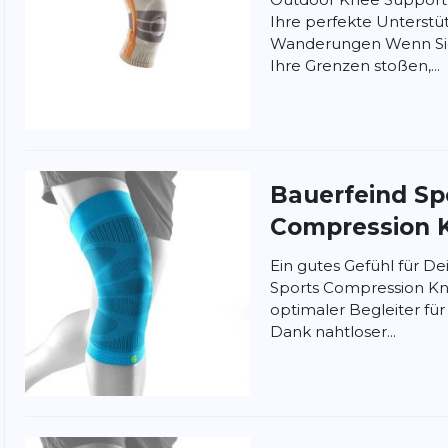
ich musste sie zurückschicken. Ein großes
Ihre perfekte Unterstü
prompte Erstattung!
Wanderungen Wenn Sie
Ihre Grenzen stoßen,...
ung:
Bauerfeind Sp
ertung
Compression 
Ein gutes Gefühl für D
Sports Compression Kne
optimaler Begleiter für
Dank nahtloser...