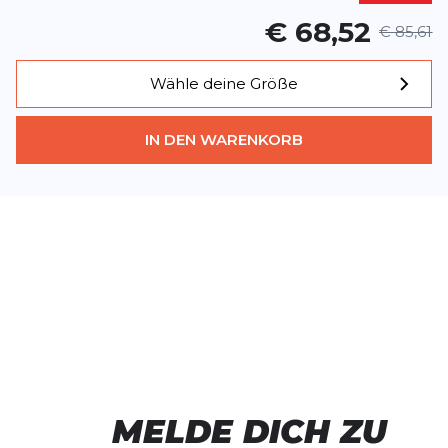
€ 68,52
€ 85,61
*
Pflichtfelder
Wähle deine Größe
BEWERTUNG HINZUFÜGEN
IN DEN WARENKORB
Dieses Formular ist durch reCAPTCHA geschützt – es gelten die
Date
Google.
MELDE DICH ZU