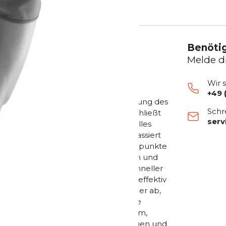
Benötig
Melde d
Wir 
+49 
, wohltuende Kompression die Bewegung des
Schr
 vor Überlastung. Die Bandage umschließt
ser
omisch geformte Pelotte, ein spezielles
terleitet. Wird das Knie bewegt, massiert
gewebe und die Muskeln. Zwei Druckpunkte
e Stimulation regt den Stoffwechsel an und
e stabilisierende Muskulatur wird schneller
d verbessert. Auf diese Weise wird effektiv
erlastungsschmerzen klingen schneller ab,
rden. Das Gestrick der Sports Knee
chen und besteht aus atmungsaktivem,
e besonders leicht, angenehm zu tragen und