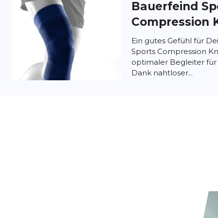
Bauerfeind Sp
Compression 
Ein gutes Gefühl für D
Sports Compression Kne
optimaler Begleiter für
Dank nahtloser...
nschutzbestimmungen
und
Nutzungsbedingungen
von
Bauerfeind Sp
Support
Die Sports Knee Suppo
leichte, wohltuende 
des Knies während län
schützt vor Überl...