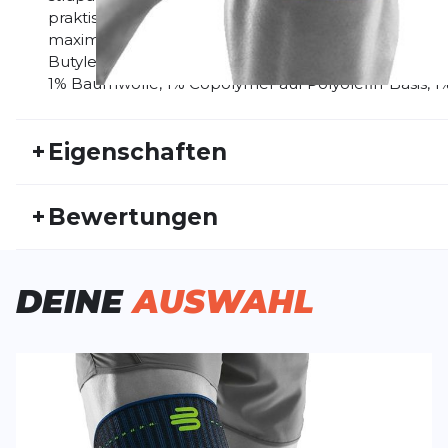
praktisch beim Sport. Ihre anatomische Passform un
maximaler Bewegungsfreiheit. Materialzusammenset
Butylen-Styrol Blockcopolymer, 17% Federstahldraht, 
1% Baumwolle, 1% Copolymer auf Polyolefin-Basis, 1
+
Eigenschaften
Artikelnummer:
BAUER21HW30011
Fr
+
Bewertungen
Geschlecht:
Unisex
Akt
Kundenbewertung
DEINE
AUSWAHL
Alles einwandfrei - Bestellung, Lieferung und Produkt
Kunde
24.08.21
Kundenbewertung
Prinzipiell sehr gut verarbeitete Bandage. Lediglich d
verursacht Brandblasen auf der Haut, wenn die Ban