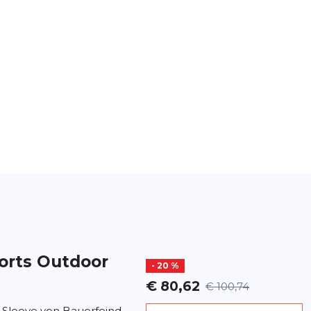
orts
Outdoor
- 20 %
€ 80,62
€ 100,74
Sleeve von Bauerfeind –