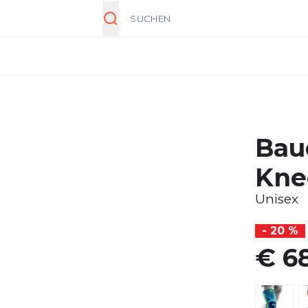
Suche
Bau
Kne
Unisex
- 20 %
€ 6