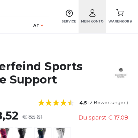
SERVICE
MEIN KONTO
WARENKORB
Sprache
AT
erfeind Sports
e Support
(2 Bewertungen)
4.5
8,52
€ 85,61
Du sparst
€ 17,09