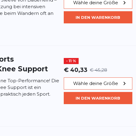
Wähle deine Größe
tzung bei intensiven
 beim Wandern oft an
IN DEN WARENKORB
orts
- 11 %
Knee Support
€ 40,33
€ 45,28
eine Top-Performance! Die
Wähle deine Größe
e Support ist ein
 praktisch jeden Sport.
IN DEN WARENKORB