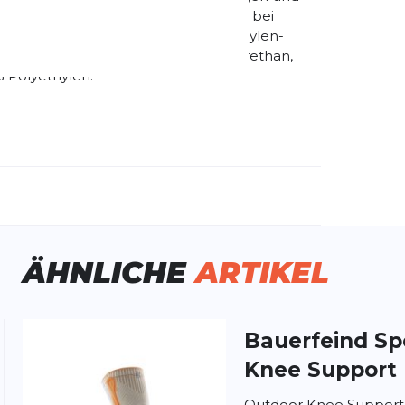
d Haftzonen gewähren sicheren Sitz bei
zung: 35% Polyamid, 30% Styrol-Ethylen-
galvanisiert, 11% Elasthan, 4% Polyurethan,
% Polyethylen.
emdartikelnummer:
11449411170013
ivitätstyp:
Fitness
Laufen
ÄHNLICHE
ARTIKEL
 !
Bauerfeind Sp
Knee Support
er Silikonstreifen auf der Unterseite
dage sich infolge Bewegung mit bewegt.
Outdoor Knee Support 