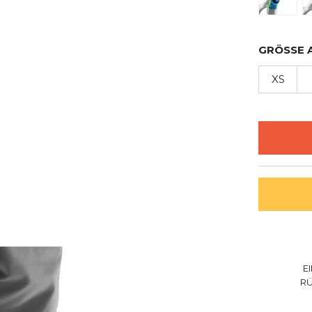
GRÖSSE 
XS
E
R