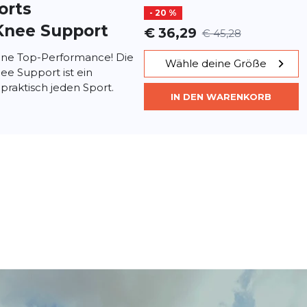
orts
- 20 %
Knee Support
€ 36,29
€ 45,28
eine Top-Performance! Die
Wähle deine Größe
e Support ist ein
 praktisch jeden Sport.
IN DEN WARENKORB
orts
Knee
- 20 %
€ 68,52
€ 85,61
rt verbessert durch
Wähle deine Größe
Kompression die Bewegung
gerer Sporteinheiten und
IN DEN WARENKORB