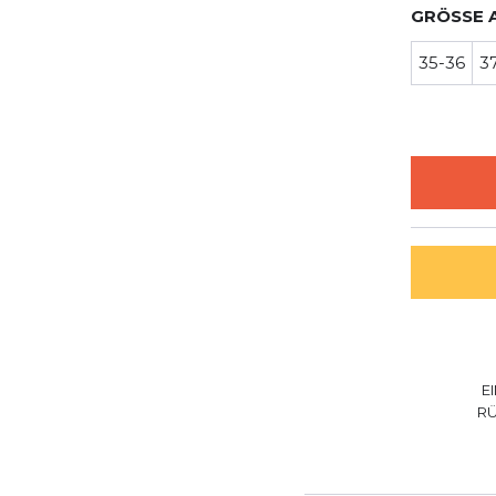
GRÖSSE 
35-36
3
E
R