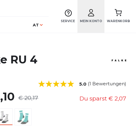
SERVICE
MEIN KONTO
WARENKORB
Sprache
AT
ke RU 4
(1 Bewertungen)
5.0
,10
€ 20,17
Du sparst
€ 2,07