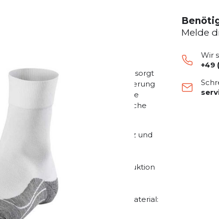
Benötig
Melde d
Wir 
+49 
r Damen unsere Allrounder-Socke und sorgt
Schr
owie guten Schuhkontakt. Die Polsterung
ser
erung der Druckstellen. Der schnelle
m garantieren angenehme und sportliche
 Polsterung für ausgewogenen Schutz und
ung durch dreilagige Materialkonstruktion
ellen.
linke Polsterung sowie Zehenbox Material: