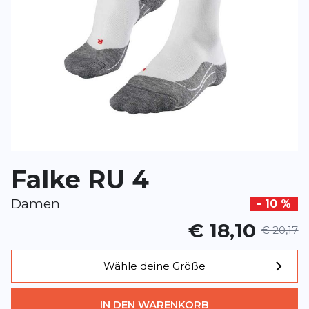
Überschrift
Überschrift
Rezension
Rezension
*
Pflichtfelder
Falke RU 4
BEWERTUNG HINZUFÜGEN
Damen
- 10 %
€ 18,10
Dieses Formular ist durch reCAPTCHA geschützt – es gelten die
Date
€ 20,17
Google.
Wähle deine Größe
IN DEN WARENKORB