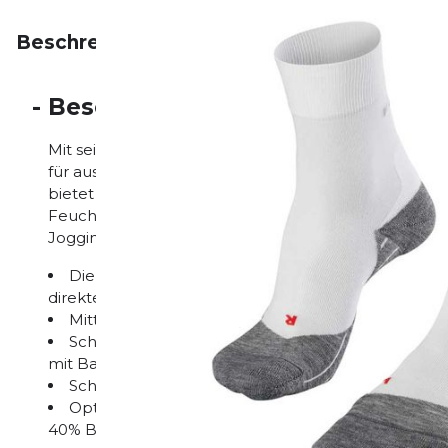
Beschreibung
Eigenschaften
Bewertungen
-
Beschreibung
Mit seiner mittelstarken Polsterung ist der RU4 fü
für ausgewogenen Schutz mit mittlerer Dämpfung s
bietet außerdem für Schutz vor Blasen durch Reduzi
Feuchtigkeitstransport sowie die optimale Passfor
Jogging-Einheiten.
Die Allrounder-Running-Socke mit mittelstarker
direkter Kraftübertragung.
Mittlere Dämpfung und guter Schuhkontakt.
Schneller Feuchtigkeitstransport und Rücktrockn
mit Baumwolle.
Schutz vor Blasen durch Reduzierung der Druckst
Optimale Passform durch patentierte rechte und 
40% Baumwolle, 40% Polypropylen, 20% Polyamid.