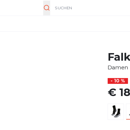
Suche
Fal
Damen
- 10 %
€ 18