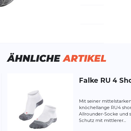
emdartikelnummer:
16704-2020
ivitätstyp:
Fitness
Laufen
ÄHNLICHE
ARTIKEL
Falke
RU 4 Sh
Mit seiner mittelstarken
ung:
knöchellange RU4 sho
ertung
Allrounder-Socke und 
Schutz mit mittlerer...