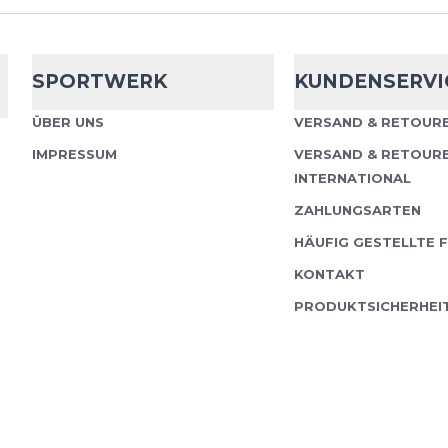
Falke
RU 4 Lig
SPORTWERK
KUNDENSERVI
ÜBER UNS
VERSAND & RETOURE
Der RU4 Light eignet s
IMPRESSUM
VERSAND & RETOUR
Sohle perfekt für Läufe
INTERNATIONAL
direkte Kraftübertrag
ZAHLUNGSARTEN
Schuhkontakt le...
HÄUFIG GESTELLTE 
KONTAKT
PRODUKTSICHERHEI
Falke
RU 4 En
Unsere Damen-Laufsock
vielseitige Allrounder-