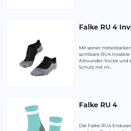
Falke
RU 4 Inv
Mit seiner mittelstarken
sichtbare RU4 Invisibl
Allrounder-Socke und 
Schutz mit mi...
nschutzbestimmungen
und
Nutzungsbedingungen
von
Falke
RU 4
Die Falke RU4 Enduran