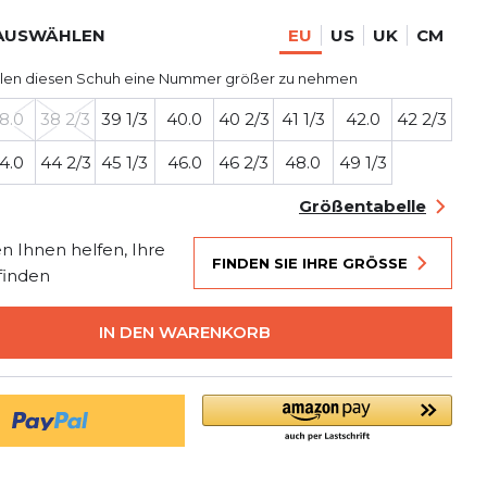
AUSWÄHLEN
EU
US
UK
CM
len diesen Schuh eine Nummer größer zu nehmen
8.0
38 2/3
39 1/3
40.0
40 2/3
41 1/3
42.0
42 2/3
4.0
44 2/3
45 1/3
46.0
46 2/3
48.0
49 1/3
Größentabelle
n Ihnen helfen, Ihre
FINDEN SIE IHRE GRÖSSE
finden
IN DEN WARENKORB