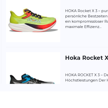
HOKA Rocket X 3 – pur
persönliche Bestzeiten
ein kompromissloser Ra
maximale Effizienz...
nschutzbestimmungen
und
Nutzungsbedingungen
von
Hoka
Rocket X
HOKA ROCKET X 3 – De
Höchstleistungen Der 
leichter, aggressiver 
Carbonplatte, der deine.