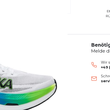
E
R
Benötig
Melde d
Wir 
+49 
Schr
ser