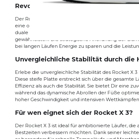
Revolutionäre Dämpfung mit der Pro
Der Rocket X 3 von Hoka ist mit der fortschrittlichen
eine optimale Balance zwischen Komfort und Reaktiv
duale Densitäts-Schaumstoffe, um eine sanfte Land
gewährleisten. Die strategische Anordnung der Däm
bei langen Läufen Energie zu sparen und die Leistun
Unvergleichliche Stabilität durch die
Erlebe die unvergleichliche Stabilität des Rocket X 
Diese steife Platte erstreckt sich über die gesamte
Effizienz als auch die Stabilität. Sie bietet Dir eine 
während das dynamische Abrollen der Füße optimiert 
hoher Geschwindigkeit und intensiven Wettkämpfen
Für wen eignet sich der Rocket X 3?
Der Rocket X 3 ist ideal für ambitionierte Läufer, 
Bestzeiten verbessern möchten. Dank seiner leicht