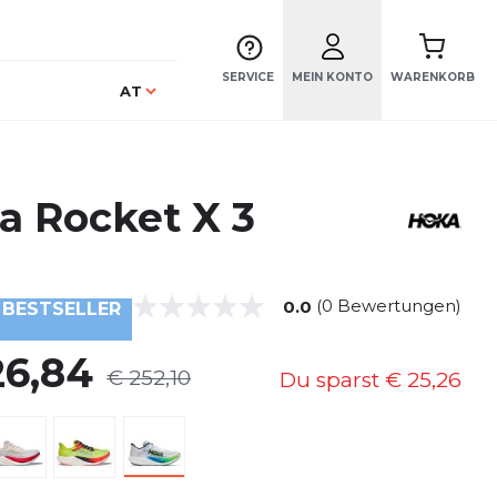
SERVICE
MEIN KONTO
WARENKORB
Sprache
AT
a Rocket X 3
(0 Bewertungen)
0.0
BESTSELLER
26,84
€ 252,10
Du sparst
€ 25,26