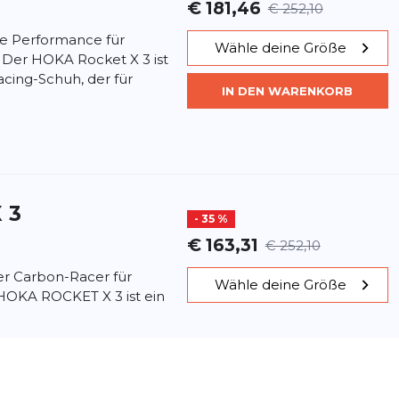
€ 181,46
€ 252,10
e Performance für
Wähle deine Größe
 Der HOKA Rocket X 3 ist
cing-Schuh, der für
IN DEN WARENKORB
 3
- 35 %
€ 163,31
€ 252,10
r Carbon-Racer für
Wähle deine Größe
HOKA ROCKET X 3 ist ein
Wettkampfschuh mit
IN DEN WARENKORB
..