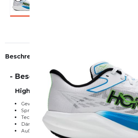
Beschreibung
Eigenschaften
Bewertungen
-
Beschreibung
Highlights auf einen Blick
Gewicht: 210 g
Sprengung: 5 mm
Technologie: Hoka Carbon-Platte
Dämpfung: Profly-X Zwischensohle
Außensohle: EVA/ Gummi-Mix