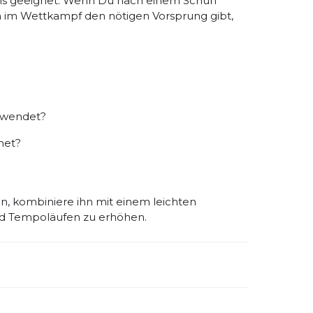
ons geeignet. Wenn Du nach einem Schuh
uch im Wettkampf den nötigen Vorsprung gibt,
rwendet?
net?
n, kombiniere ihn mit einem leichten
 und Tempoläufen zu erhöhen.
emdartikelnummer:
1168724-FLCT