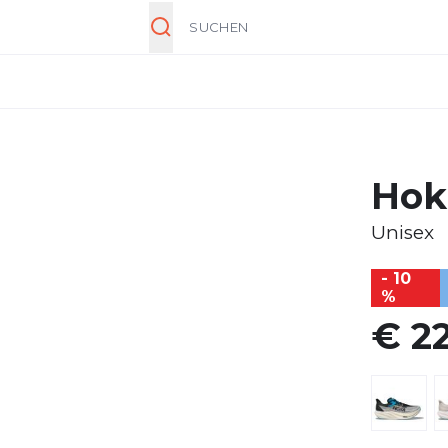
Suche
Hok
Unisex
- 10
%
€ 2