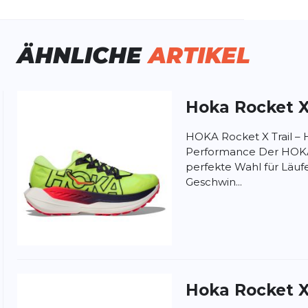
schlecht:
Unisex
huhart:
Neutral
ÄHNLICHE
ARTIKEL
namik:
sehr viel
ite:
normal
tergrund:
Straße
Hoka
Rocket X
ung:
ertung
HOKA Rocket X Trail – Hi
Performance Der HOKA R
perfekte Wahl für Läuf
Geschwin...
Hoka
Rocket X