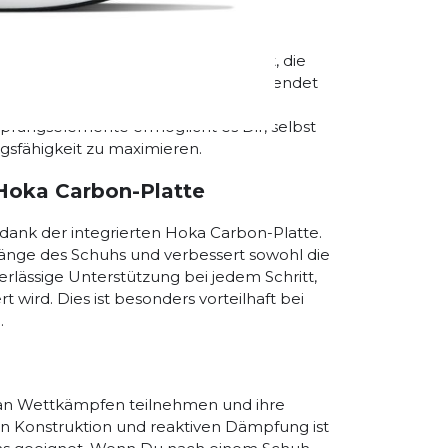
fly-X Zwischensohle
 Profly-X Zwischensohle ausgestattet, die
ität bietet. Diese Technologie verwendet
ung und einen explosiven Abstoß zu
pfungselemente ermöglicht es Dir, selbst
gsfähigkeit zu maximieren.
 Hoka Carbon-Platte
3 dank der integrierten Hoka Carbon-Platte.
 Länge des Schuhs und verbessert sowohl die
zuverlässige Unterstützung bei jedem Schritt,
wird. Dies ist besonders vorteilhaft bei
.
die an Wettkämpfen teilnehmen und ihre
en Konstruktion und reaktiven Dämpfung ist