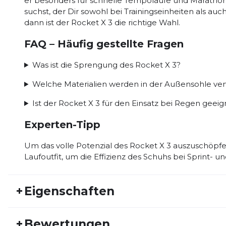
er besonders für schnelle Tempoläufe und Marath
suchst, der Dir sowohl bei Trainingseinheiten als a
dann ist der Rocket X 3 die richtige Wahl.
FAQ – Häufig gestellte Fragen
Was ist die Sprengung des Rocket X 3?
Welche Materialien werden in der Außensohle ve
Ist der Rocket X 3 für den Einsatz bei Regen geeig
Experten-Tipp
Um das volle Potenzial des Rocket X 3 auszuschöpfe
Laufoutfit, um die Effizienz des Schuhs bei Sprint-
+
Eigenschaften
Artikelnummer:
HOKA26HW30009
Fr
+
Bewertungen