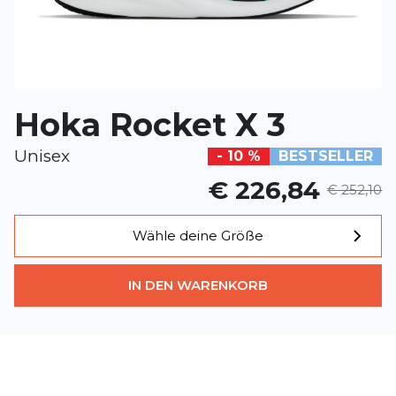
*
Pflichtfelder
BEWERTUNG HINZUFÜGEN
Hoka Rocket X 3
Dieses Formular ist durch reCAPTCHA geschützt – es gelten die
Date
Google.
Unisex
- 10 %
BESTSELLER
€ 226,84
€ 252,10
Wähle deine Größe
IN DEN WARENKORB