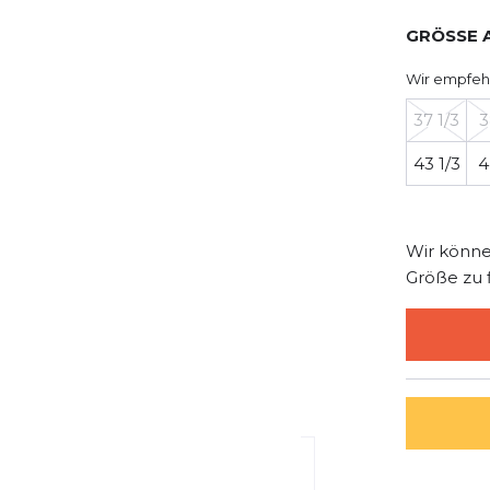
GRÖSSE 
Wir empfeh
37 1/3
3
43 1/3
4
Wir könne
Größe zu 