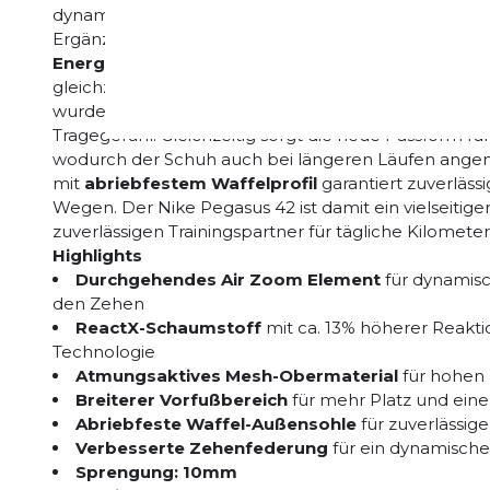
dynamisches Abrollverhalten. Jeder Schritt fühlt sic
Ergänzt wird dieses System durch die neue
ReactX-M
Energierückgabe
liefert als die bisherige React-Tec
gleichzeitig aber deutlich lebendigere Dämpfung. 
wurde überarbeitet und bietet nun eine noch besse
Tragegefühl. Gleichzeitig sorgt die neue Passform f
wodurch der Schuh auch bei längeren Läufen angen
mit
abriebfestem Waffelprofil
garantiert zuverläss
Wegen. Der Nike Pegasus 42 ist damit ein vielseitige
zuverlässigen Trainingspartner für tägliche Kilomete
Highlights
Durchgehendes Air Zoom Element
für dynamisc
den Zehen
ReactX-Schaumstoff
mit ca. 13% höherer Reaktio
Technologie
Atmungsaktives Mesh-Obermaterial
für hohen 
Breiterer Vorfußbereich
für mehr Platz und ein
Abriebfeste Waffel-Außensohle
für zuverlässige
Verbesserte Zehenfederung
für ein dynamische
Sprengung: 10mm