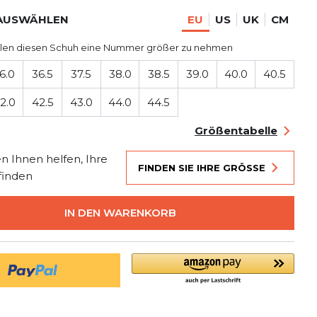
AUSWÄHLEN
EU
US
UK
CM
len diesen Schuh eine Nummer größer zu nehmen
6.0
36.5
37.5
38.0
38.5
39.0
40.0
40.5
2.0
42.5
43.0
44.0
44.5
Größentabelle
n Ihnen helfen, Ihre
FINDEN SIE IHRE GRÖSSE
finden
IN DEN WARENKORB