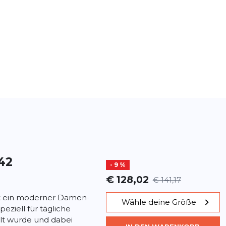
42
- 9 %
€ 128,02
€ 141,17
st ein moderner Damen-
Wähle deine Größe
eziell für tägliche
elt wurde und dabei