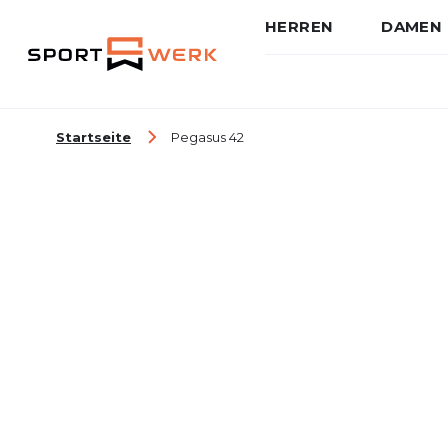
HERREN
DAMEN
Zum Inhalt springen
Startseite
Pegasus 42