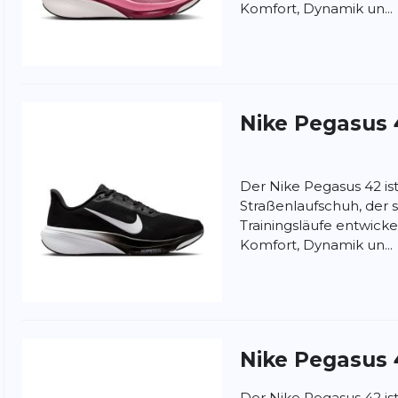
Komfort, Dynamik un...
Nike
Pegasus 
Der Nike Pegasus 42 i
Straßenlaufschuh, der sp
Trainingsläufe entwick
Komfort, Dynamik un...
nschutzbestimmungen
und
Nutzungsbedingungen
von
Nike
Pegasus 
Der Nike Pegasus 42 is