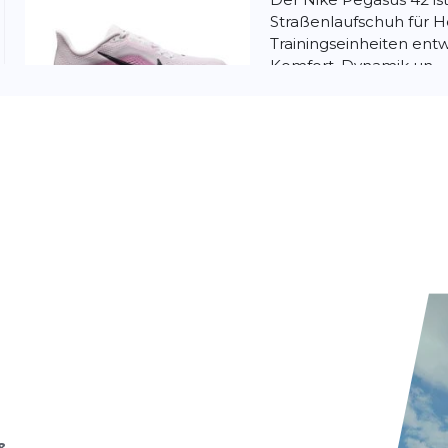
Straßenlaufschuh für He
Trainingseinheiten ent
Komfort, Dynamik un...
Nike
Pegasus 
Der Nike Pegasus 42 i
Straßenlaufschuh, der sp
Trainingsläufe entwick
Komfort, Dynamik un...
&