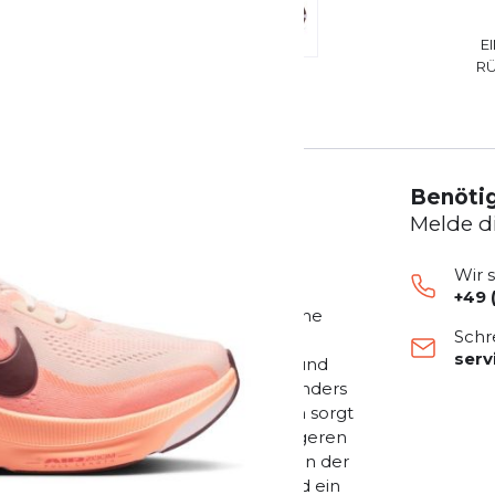
E
R
Benötig
Melde d
Wir 
+49 
ßenlaufschuh
, der speziell für tägliche
Schr
ynamik und Stabilität vereint. Seit
ser
ebtesten Running-Schuhen von Nike und
rbar verbesserten Performance. Besonders
gie und einer optimierten Passform sorgt
eim lockeren Dauerlauf oder bei längeren
hende Air Zoom Einheit
, die sich von der
ne besonders hohe Energierückgabe und ein