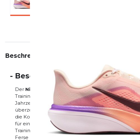
Beschreibung
Eigenschaften
Bewertungen
-
Beschreibung
Der
Nike Pegasus 42
ist ein moderner
Damen-Stra
Trainingsläufe entwickelt wurde und dabei Komfort, D
Jahrzehnten gehört die Pegasus-Serie zu den beli
überzeugt auch in dieser Generation mit einer spü
die Kombination aus innovativer Dämpfungstechnolo
für ein äußerst angenehmes Laufgefühl – egal ob b
Trainingseinheiten. Im Mittelpunkt steht die
durchge
Ferse bis in den Vorfuß erstreckt. Sie sorgt für ei