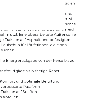
h dadurch federnd und reaktionsfreudig an.
ittelsohle
, die rund
13% mehr
hnologie. Das Ergebnis ist eine weichere,
Das
atmungsaktive Mesh-Obermaterial
re Belüftung sowie ein besonders weiches
ür mehr Platz im Vorfuß- und Zehenbereich,
ehm sitzt. Eine überarbeitete Außensohle
ige Traktion auf Asphalt und befestigten
r Laufschuh für Läuferinnen, die einen
r suchen.
he Energierückgabe von der Ferse bis zu
nsfreudigkeit als bisherige React-
Komfort und optimale Belüftung
e verbesserte Passform
 Traktion auf Straßen
s Abrollen