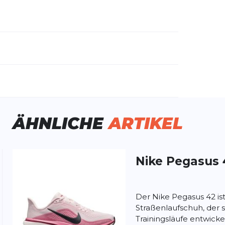
emdartikelnummer:
IB1881-113
schlecht:
Damen
huhart:
Neutral
ÄHNLICHE
ARTIKEL
namik:
viel
ite:
normal
tergrund:
Straße
Wald
Nike
Pegasus 
ung:
ertung
Der Nike Pegasus 42 i
Straßenlaufschuh, der sp
Trainingsläufe entwick