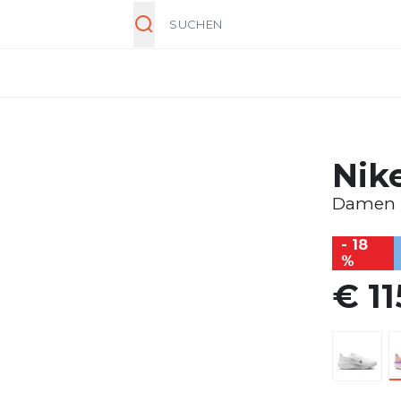
Suche
Nik
Damen
- 18
%
€ 11