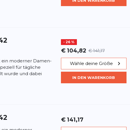
IN DEN WARENKORB
42
- 26 %
€ 104,82
€ 141,17
st ein moderner Damen-
Wähle deine Größe
eziell für tägliche
elt wurde und dabei
IN DEN WARENKORB
42
€ 141,17
t ein moderner