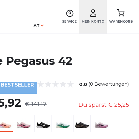
SERVICE
MEIN KONTO
WARENKORB
Sprache
AT
e Pegasus 42
(0 Bewertungen)
0.0
BESTSELLER
5,92
€ 141,17
Du sparst
€ 25,25