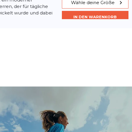
Wähle deine Größe
rren, der für tägliche
wickelt wurde und dabei
IN DEN WARENKORB
42
- 31 %
€ 97,81
€ 141,17
st ein moderner Damen-
Wähle deine Größe
eziell für tägliche
elt wurde und dabei
IN DEN WARENKORB