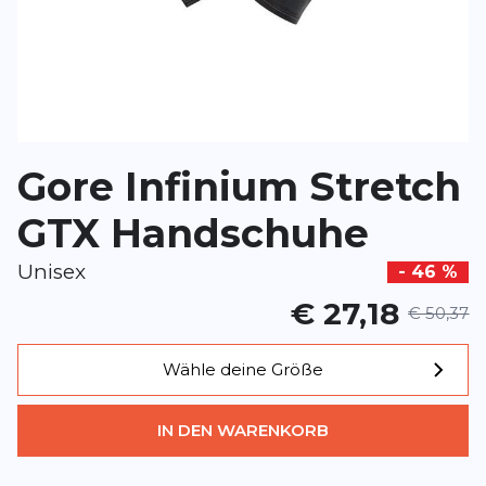
*
Pflichtfelder
BEWERTUNG HINZUFÜGEN
Gore Infinium Stretch
Dieses Formular ist durch reCAPTCHA geschützt – es gelten die
Date
Google.
GTX Handschuhe
Unisex
- 46 %
€ 27,18
€ 50,37
Wähle deine Größe
IN DEN WARENKORB