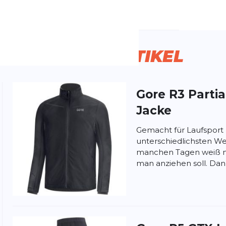
emdartikelnummer:
100410-9900
schlecht:
Unisex
ermaterial:
Wasserdicht
Winddicht
ÄHNLICHE
ARTIKEL
Gore
R3 Parti
ung:
Jacke
ertung
Gemacht für Laufsport
unterschiedlichsten We
manchen Tagen weiß ma
man anziehen soll. Dann 