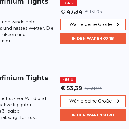
nfinium Tights
- 64 %
€ 47,34
€ 131,04
te und winddichte
Wähle deine Größe
es und nasses Wetter. Die
truktion und
IN DEN WARENKORB
 er...
nfinium Tights
- 59 %
€ 53,39
€ 131,04
r Schutz vor Wind und
Wähle deine Größe
ichzeitig guter
 3-lagige
IN DEN WARENKORB
sorgt für zus...