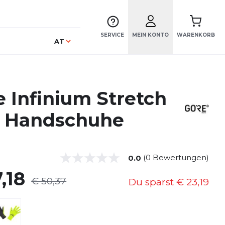
SERVICE
MEIN KONTO
WARENKORB
Sprache
AT
e Infinium Stretch
 Handschuhe
(0 Bewertungen)
0.0
,18
€ 50,37
Du sparst
€ 23,19