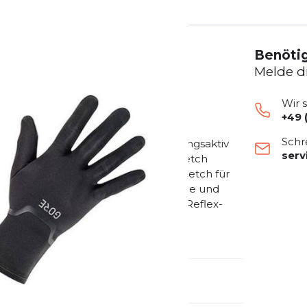
Benötig
Melde d
Wir 
+49 
uer – diese GORE-TEX INFINIUM™
Schr
uerhaft wasserabweisend und atmungsaktiv
ser
en Bergen. GORE-TEX INFINIUM™ Stretch
eformte 3D-Konstruktion 4-Wege-Stretch für
-Saum-Konstruktion für weniger Säume und
screen-Bedienung mit Handschuhen Reflex-
elbündchen, die im Einsatz nicht
iv und wasserabweisend