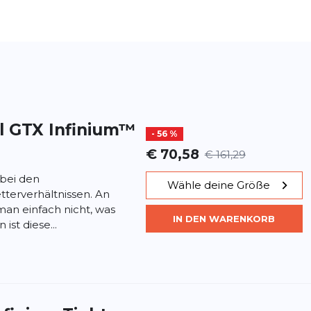
al GTX Infinium™
- 56 %
€ 70,58
€ 161,29
 bei den
Wähle deine Größe
tterverhältnissen. An
n einfach nicht, was
IN DEN WARENKORB
ist diese...