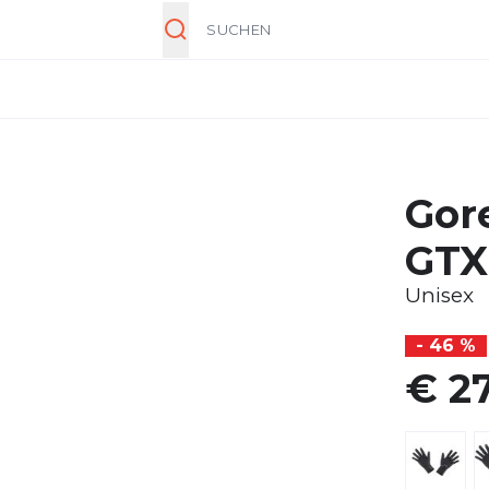
Suche
Gor
GTX
Unisex
- 46 %
€ 27