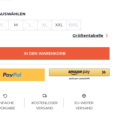
AUSWÄHLEN
S
M
L
XL
XXL
XXXL
Größentabelle
IN DEN WARENKORB
KOSTENLOSER
INFACHE
EU-WEITER
VERSAND
ÜCKGABE
VERSAND