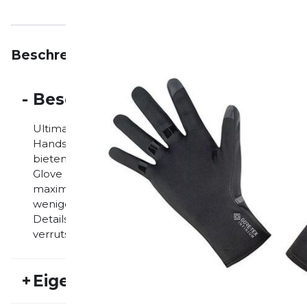
Beschreibung
Eigenschaften
Bewertungen
-
Beschreibung
Ultimatives Tastgefühl und Halt bei jedem Abente
Handschuhe machen alle Ihre Bewegungen mit. Da
bieten sie maximalen Komfort und Sicherheit in d
Glove Produkt Technologie Ergonomisch aktiv vorg
maximale Bewegungsfreiheit und Vielseitigkeit Ein
weniger Gewicht Optimiertes Tastgefühl für Touch
Details an allen Seiten Schmale, eng anliegende Ärm
verrutschen Absolut winddicht, extrem atmungsakt
+
Eigenschaften