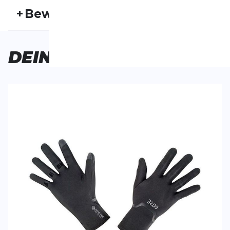
Artikelnummer:
GORE19HW30003
Fr
+
Bewertungen
Expert:
Thomas Ritter
Ge
Aktivitätstyp:
Laufen
Outdoor
Ob
Bisher hat noch niemand dieses Produkt bewertet.
DEINE
AUSWAHL
SCHREIBE EINE BEWERTUNG
Deine Bewert
Infinium Stretch GTX
Produktbew
Handschuhe
Vorname
Vorname
Überschrift
Überschrift
Rezension
Rezension