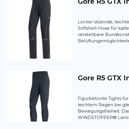
Gore
R5 GTX I
Locker sitzende, leich
Softshell-Hose für kalt
verstellbare Bundkons
Belüftungsmöglichkeiten
nschutzbestimmungen
und
Nutzungsbedingungen
von
Gore
R5 GTX I
Figurbetonte Tights fü
leichtem Regen bei gle
Bewegungsfreiheit. Das
WINDSTOPPER® Laminat 