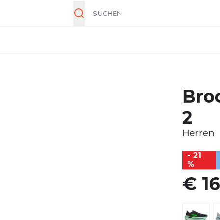
Suche
Bro
2
Herren
- 21
%
€ 1