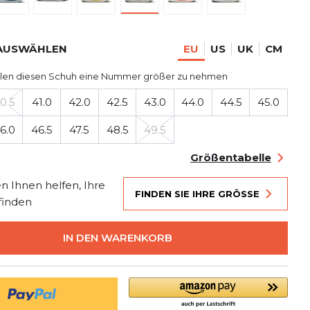
AUSWÄHLEN
EU
US
UK
CM
len diesen Schuh eine Nummer größer zu nehmen
0.5
41.0
42.0
42.5
43.0
44.0
44.5
45.0
6.0
46.5
47.5
48.5
49.5
Größentabelle
n Ihnen helfen, Ihre
FINDEN SIE IHRE GRÖSSE
finden
IN DEN WARENKORB