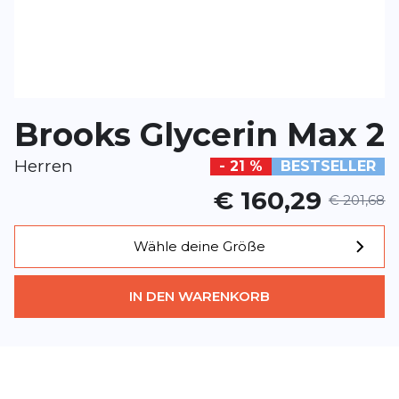
*
Pflichtfelder
BEWERTUNG HINZUFÜGEN
Brooks Glycerin Max 2
Dieses Formular ist durch reCAPTCHA geschützt – es gelten die
Date
Google.
Herren
- 21 %
BESTSELLER
€ 160,29
€ 201,68
Wähle deine Größe
IN DEN WARENKORB