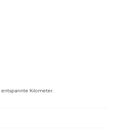
mfort, auch bei langen Läufen oder
 entspannte Kilometer.
emdartikelnummer:
1104791D486