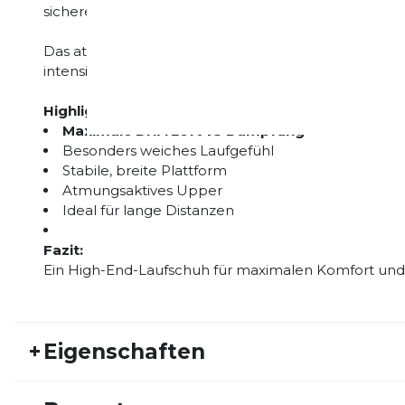
sicheres Gefühl bei jedem Schritt.
Das atmungsaktive Obermaterial sorgt für hohen Ko
intensiven Trainingseinheiten.
Highlights:
Maximale DNA Loft v3 Dämpfung
Besonders weiches Laufgefühl
Stabile, breite Plattform
Atmungsaktives Upper
Ideal für lange Distanzen
Fazit:
Ein High-End-Laufschuh für maximalen Komfort und
+
Eigenschaften
Artikelnummer:
BRK26HW10058
Fr