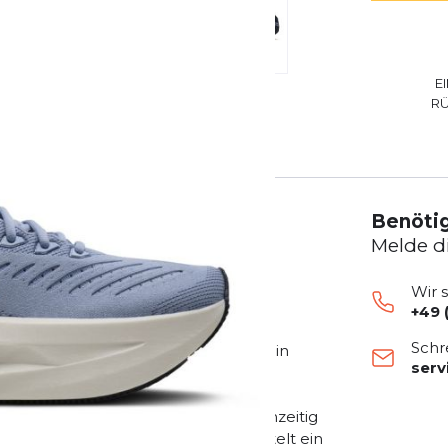
E
R
Benötig
Melde d
Wir 
+49 
n-Neutrallaufschuh
, der maximale
Schr
 wurde für Läufer entwickelt, die ein
ser
bevorzugen.
uxuriöses Laufgefühl und sorgt gleichzeitig
orm erhöht die Stabilität und vermittelt ein