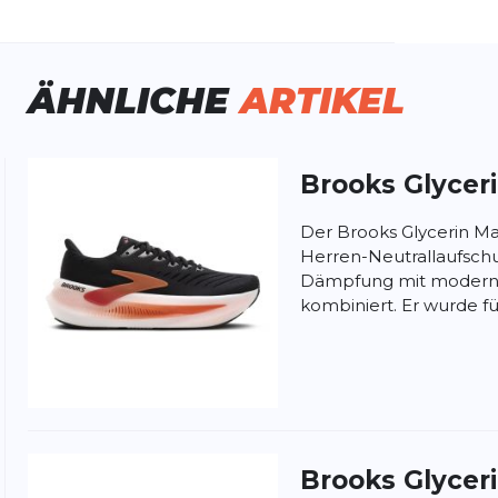
schlecht:
Herren
huhart:
Neutral
ÄHNLICHE
ARTIKEL
namik:
mittel
ite:
normal
tergrund:
Straße
Wald
Brooks
Glycer
ung:
ertung
Der Brooks Glycerin Max
Herren-Neutrallaufsch
Dämpfung mit moderns
kombiniert. Er wurde für
Brooks
Glycer