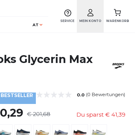
SERVICE
MEIN KONTO
WARENKORB
Sprache
AT
oks Glycerin Max
(0 Bewertungen)
0.0
BESTSELLER
60,29
€ 201,68
Du sparst
€ 41,39