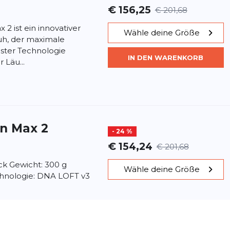
€ 156,25
€ 201,68
 2 ist ein innovativer
Wähle deine Größe
uh, der maximale
ter Technologie
IN DEN WARENKORB
 Läu...
in Max 2
- 24 %
€ 154,24
€ 201,68
ick Gewicht: 300 g
Wähle deine Größe
hnologie: DNA LOFT v3
erial: Engineered Air
IN DEN WARENKORB
i...