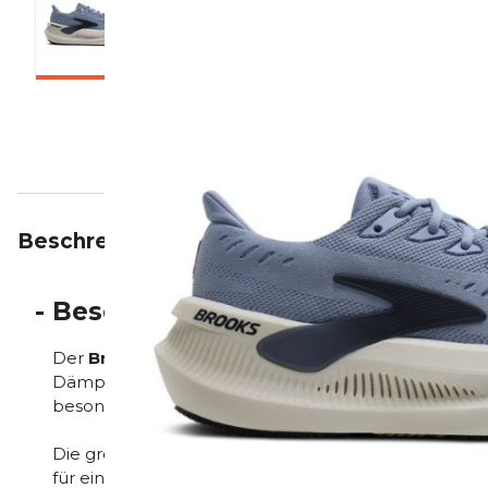
Beschreibung
Eigenschaften
Bewertungen
-
Beschreibung
Der
Brooks Glycerin Max 2
ist ein innovativer
Herre
Dämpfung mit modernster Technologie kombiniert. Er
besonders weiches und geschmeidiges Laufgefühl 
Die großzügige
DNA Loft v3 Dämpfung
bietet ein l
für eine effiziente Energierückgabe. Die breite Plattf