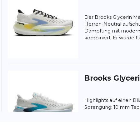
Der Brooks Glycerin Max
Herren-Neutrallaufsch
Dämpfung mit moderns
kombiniert. Er wurde für
nschutzbestimmungen
und
Nutzungsbedingungen
von
Brooks
Glycer
Highlights auf einen Bl
Sprengung: 10 mm Tec
Zwischensohle Obermat
Mesh Außensohle: Gumm