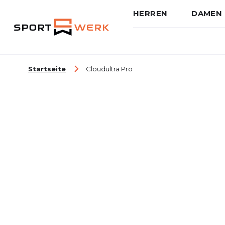
HERREN
DAMEN
Zum Inhalt springen
Startseite
Cloudultra Pro