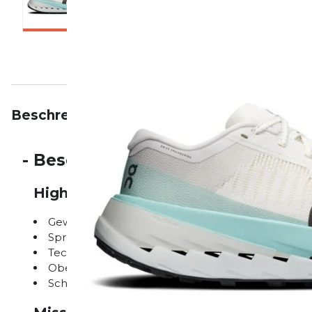
Beschreibung
Eigenschaften
Bewertungen
-
Beschreibung
Highlights auf einen Blick
Gewicht: 245 g
Sprengung: 8 mm
Technologie: Missiongrip, Helion Superfoam
Obermaterial: Zweilagiges Mesh für optimale Bel
Schnürsystem: FlipRelease für einfaches Anpasse