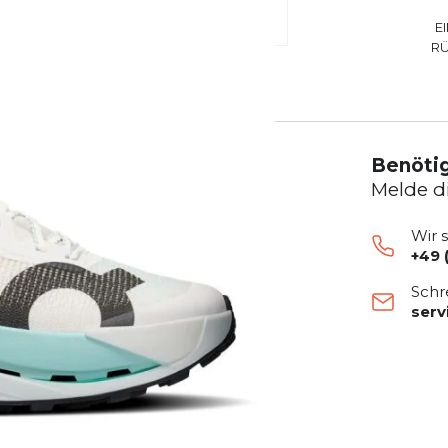
E
R
Benötig
Melde d
Wir 
+49 
Schr
ser
üftung
n