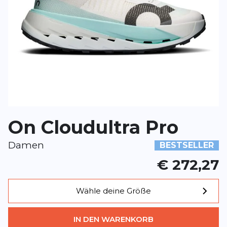
Rezension
Rezension
*
Pflichtfelder
BEWERTUNG HINZUFÜGEN
On Cloudultra Pro
Dieses Formular ist durch reCAPTCHA geschützt – es gelten die
Date
Google.
Damen
BESTSELLER
€ 272,27
Wähle deine Größe
IN DEN WARENKORB