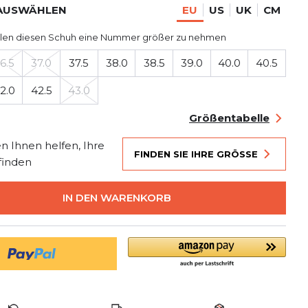
AUSWÄHLEN
EU
US
UK
CM
len diesen Schuh eine Nummer größer zu nehmen
6.5
37.0
37.5
38.0
38.5
39.0
40.0
40.5
2.0
42.5
43.0
Größentabelle
n Ihnen helfen, Ihre
FINDEN SIE IHRE GRÖSSE
finden
IN DEN WARENKORB