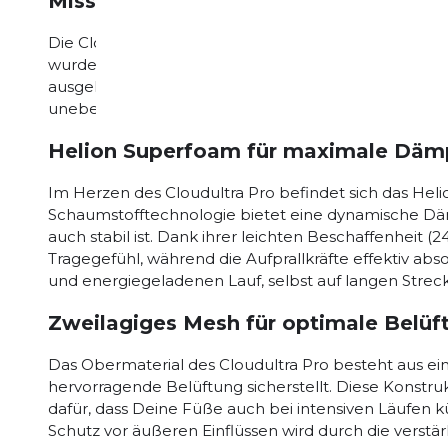
Missiongrip-Sohle für herausragende 
Die Cloudultra Pro ist mit der innovativen Missiongrip
wurde, um auf wechselnden Oberflächen einen unver
ausgeklügelte Profilstruktur ermöglicht eine verbes
unebenem Gelände, sodass Du stets stabil und siche
Helion Superfoam für maximale Däm
Im Herzen des Cloudultra Pro befindet sich das Hel
Schaumstofftechnologie bietet eine dynamische Däm
auch stabil ist. Dank ihrer leichten Beschaffenheit 
Tragegefühl, während die Aufprallkräfte effektiv abs
und energiegeladenen Lauf, selbst auf langen Strec
Zweilagiges Mesh für optimale Belüf
Das Obermaterial des Cloudultra Pro besteht aus ei
hervorragende Belüftung sicherstellt. Diese Konstrukt
dafür, dass Deine Füße auch bei intensiven Läufen k
Schutz vor äußeren Einflüssen wird durch die verstär