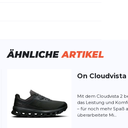
emdartikelnummer:
3WF30095298
schlecht:
Damen
huhart:
Neutral
ÄHNLICHE
ARTIKEL
namik:
mittel
ite:
normal
tergrund:
Trail
Wald
On
Cloudvista
ung:
ertung
Mit dem Cloudvista 2 
das Leistung und Komfo
– für noch mehr Spaß au
überarbeitete Mi...