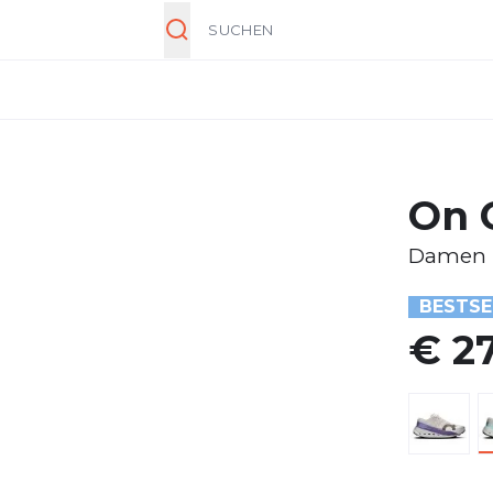
Suche
On 
Damen
BESTSE
€ 2