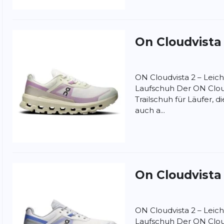
On
Cloudvista
ON Cloudvista 2 – Leich
Laufschuh Der ON Cloudvi
Trailschuh für Läufer, d
auch a...
nschutzbestimmungen
und
Nutzungsbedingungen
von
On
Cloudvista
ON Cloudvista 2 – Leich
Laufschuh Der ON Cloudvi