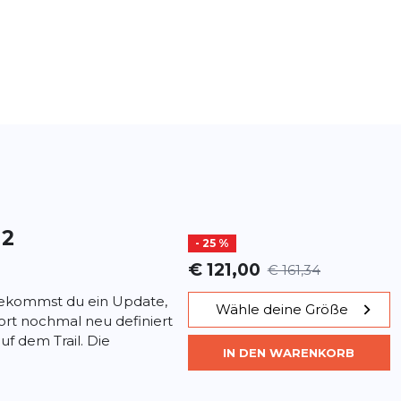
 2
- 25 %
€ 121,00
€ 161,34
bekommst du ein Update,
Wähle deine Größe
rt nochmal neu definiert
f dem Trail. Die
IN DEN WARENKORB