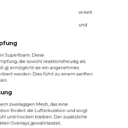
Traktion
-Sohle ausgestattet, die speziell entwickelt
gleichlichen Halt zu bieten. Die
serte Traktion, besonders auf nassen und
r unterwegs bist.
pfung
ion Superfoam. Diese
pfung, die sowohl reaktionsfreudig als
(245 g) ermöglicht sie ein angenehmes
orbiert werden. Dies führt zu einem sanften
ken.
tung
nem zweilagigen Mesh, das eine
ion fördert die Luftzirkulation und sorgt
ühl und trocken bleiben. Der zusätzliche
kten Overlays gewährleistet.