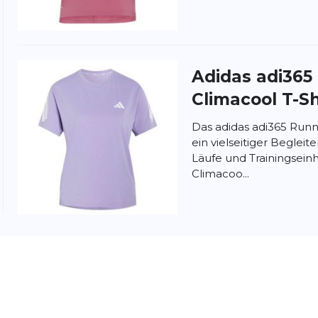
nschutzbestimmungen
und
Nutzungsbedingungen
von
Adidas
adi365
Climacool T-Sh
Das adidas adi365 Runni
ein vielseitiger Begleit
Läufe und Trainingsein
Climacoo...
Adidas
adi365
Climacool T-Sh
Das adidas adi365 Runni