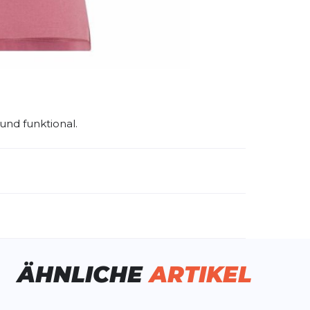
 und funktional.
emdartikelnummer:
KR2955
ivitätstyp:
Fitness
Laufen
ÄHNLICHE
ARTIKEL