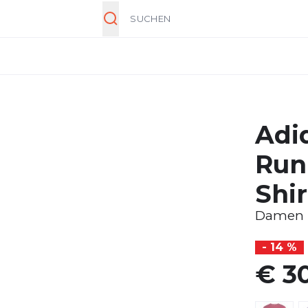
Suche
Adi
Run
Shir
Damen
- 14 %
€ 3