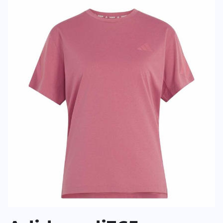
Deine Bewert
adi365 Running Climacool T-Shirt
Produktbew
Vorname
Vorname
Überschrift
Überschrift
Rezension
Rezension
*
Pflichtfelder
BEWERTUNG HINZUFÜGEN