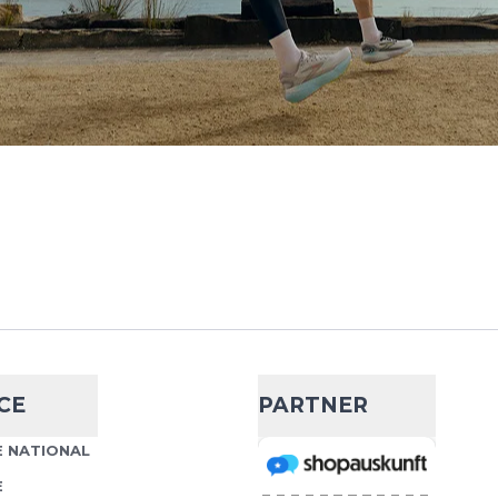
 Running
- 28 %
 Leggings
€ 47,38
€ 65,55
ing Climacool 7/8
Wähle deine Größe
e perfekte Kombination
fort und moderner
IN DEN WARENKORB
.
 Iconic Running
- 21 %
€ 63,48
€ 80,67
Running Jacket Damen –
Wähle deine Größe
CE
PARTNER
mit Climacool für
nische Climacool-
IN DEN WARENKORB
 NATIONAL
..
E