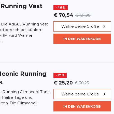
 Running Vest
- 46 %
€ 70,54
€ 131,09
. Die Adi365 Running Vest
Wähle deine Größe
ortbereich bei kühlem
ARM wird Wärme
IN DEN WARENKORB
..
 Iconic Running
- 17 %
k
€ 25,20
€ 30,25
ic Running Climacool Tank
Wähle deine Größe
ür heiße Tage und
eiten. Die Climacool-
IN DEN WARENKORB