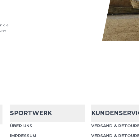
Adidas
adi365
Climacool 7/8
Die adidas adi365 Runn
n die
von
Leggings bieten dir di
aus Performance, Kom
Passform. Dank der inn..
Adidas
adi365
Jacket
adidas adi365 Iconic 
SPORTWERK
KUNDENSERVI
Funktionale Laufjacke 
maximale Frische Tech
ÜBER UNS
VERSAND & RETOURE
Technologie für ein troc.
IMPRESSUM
VERSAND & RETOUR