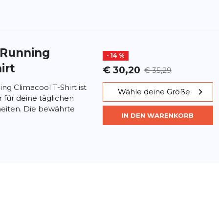
 Running
- 14 %
irt
€ 30,20
€ 35,29
ng Climacool T-Shirt ist
Wähle deine Größe
er für deine täglichen
heiten. Die bewährte
IN DEN WARENKORB
 Running
- 14 %
irt
€ 30,24
€ 35,29
ng Climacool T-Shirt ist