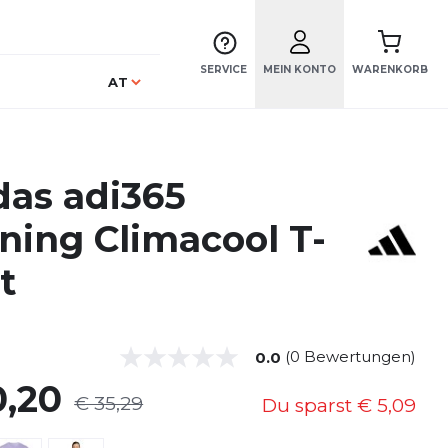
SERVICE
MEIN KONTO
WARENKORB
Sprache
AT
das adi365
ning Climacool T-
t
(0 Bewertungen)
0.0
0,20
€ 35,29
Du sparst
€ 5,09