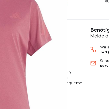
R
Benötig
Melde d
Wir 
+49 
n vielseitiger Begleiter für deine
Schr
ser
ffektive Belüftung und unterstützt ein
nsiven Aktivitäten kühl und trocken.
d liegt angenehm auf der Haut. Die bequeme
eiheit.
unning-Shirt suchen.