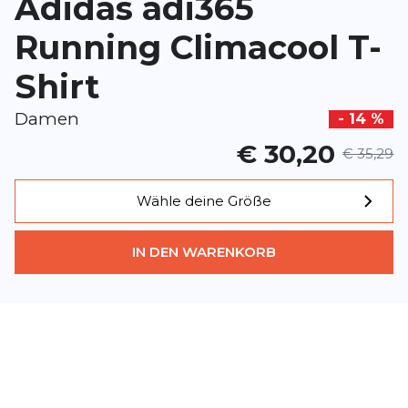
Adidas adi365
Dieses Formular ist durch reCAPTCHA geschützt – es gelten die
Date
Google.
Running Climacool T-
Shirt
Damen
- 14 %
€ 30,20
€ 35,29
Wähle deine Größe
IN DEN WARENKORB