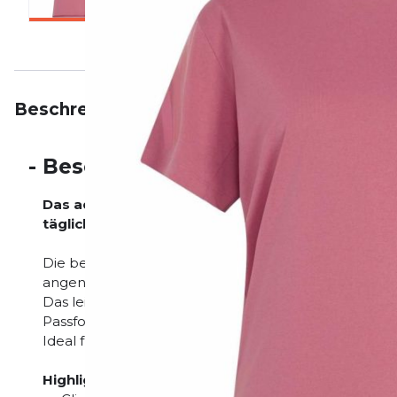
Beschreibung
Eigenschaften
Bewertungen
-
Beschreibung
Das adidas adi365 Running Climacool T-Shirt ist ei
täglichen Läufe und Trainingseinheiten.
Die bewährte Climacool-Technologie sorgt für eine e
angenehmes Körperklima. So bleibst du auch bei inte
Das leichte Material bietet hohen Tragekomfort un
Passform ermöglicht uneingeschränkte Bewegungsfr
Ideal für Damen und Herren, die ein zuverlässiges R
Highlights: