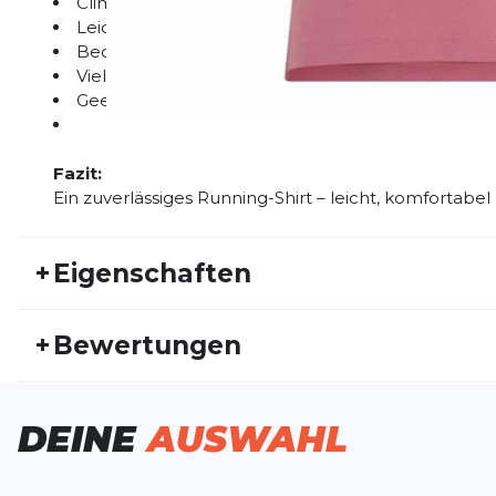
Climacool-Technologie für Kühlung
Leichtes und atmungsaktives Material
Bequeme Passform
Vielseitig einsetzbar
Geeignet für Damen und Herren
Fazit:
Ein zuverlässiges Running-Shirt – leicht, komfortabel
+
Eigenschaften
Artikelnummer:
ADIDAS26HW20037
Fr
+
Bewertungen
Geschlecht:
Damen
Akt
Bisher hat noch niemand dieses Produkt bewertet.
DEINE
AUSWAHL
SCHREIBE EINE BEWERTUNG