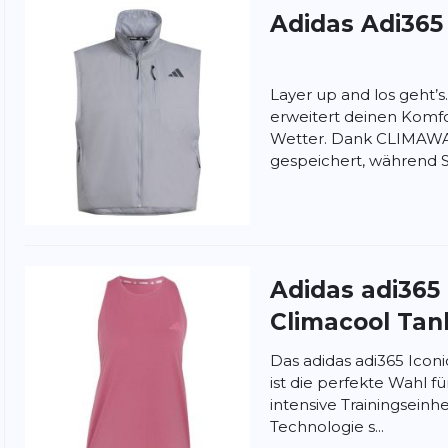
Adidas
Adi365
ung:
ertung
Layer up and los geht’s
erweitert deinen Komf
Wetter. Dank CLIMAW
gespeichert, während S.
Adidas
adi365
Climacool Tan
Das adidas adi365 Icon
ist die perfekte Wahl f
intensive Trainingseinh
Technologie s...