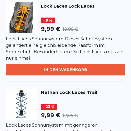
Lock Laces
Lock Laces
Rezension
Rezension
- 9 %
9,99 €
10,95 €
Lock Laces Schnürsystem Dieses Schnürsystem
garantiert eine gleichbleibende Passform im
*
Pflichtfelder
Sportschuh. Besonderheiten Die Lock Laces müssen
nur einmal...
BEWERTUNG HINZUFÜGEN
IN DEN WARENKORB
Dieses Formular ist durch reCAPTCHA geschützt – es gelten die
Datenschutzbestimmungen
und
Nutzungsbedingungen
von
Google.
Nathan
Lock Laces Trail
- 23 %
9,99 €
12,95 €
Lock Laces Schnürsystem mit geringerer