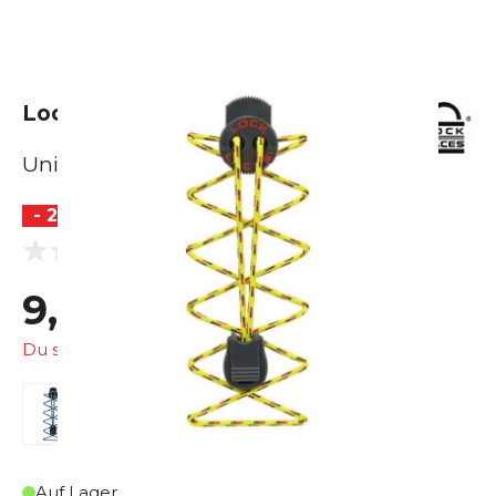
Lock Laces Lock Laces Trail
Unisex
- 23 %
(0 Bewertungen)
0.0
9,99 €
12,95 €
Du sparst
2,96 €
Auf Lager