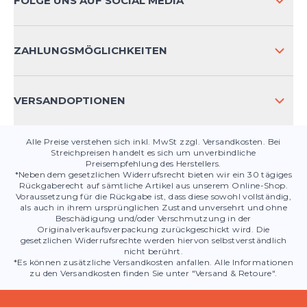
FOLGE UNS AUF SOCIAL MEDIA
HÄUFIG GESTELLTE FRAGEN
KONTAKT
ZAHLUNGSMÖGLICHKEITEN
PRODUKTSICHERHEIT
VERSANDOPTIONEN
Alle Preise verstehen sich inkl. MwSt zzgl. Versandkosten. Bei
Streichpreisen handelt es sich um unverbindliche
Preisempfehlung des Herstellers.
*Neben dem gesetzlichen Widerrufsrecht bieten wir ein 30 tägiges
Rückgaberecht auf sämtliche Artikel aus unserem Online-Shop.
Voraussetzung für die Rückgabe ist, dass diese sowohl vollständig,
als auch in ihrem ursprünglichen Zustand unversehrt und ohne
Beschädigung und/oder Verschmutzung in der
Originalverkaufsverpackung zurückgeschickt wird. Die
gesetzlichen Widerrufsrechte werden hiervon selbstverständlich
nicht berührt.
*Es können zusätzliche Versandkosten anfallen. Alle Informationen
zu den Versandkosten finden Sie unter "Versand & Retoure".