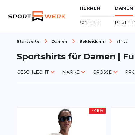
HERREN
DAMEN
SCHUHE
BEKLEI
Zum Inhalt springen
Startseite
Damen
Bekleidung
Shirts
Sportshirts für Damen | Fu
GESCHLECHT
MARKE
GRÖSSE
PRO
- 45 %