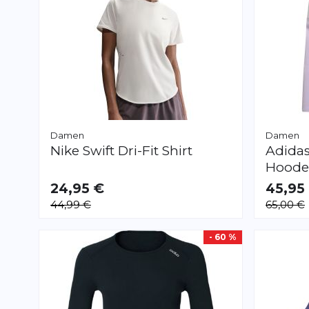
Damen
Damen
Nike
Swift Dri-Fit Shirt
Adida
Hooded
24,95 €
45,95
VERFÜGBAR
VERFÜGB
44,99 €
65,00 €
XS
XS
S
M
L
- 60 %