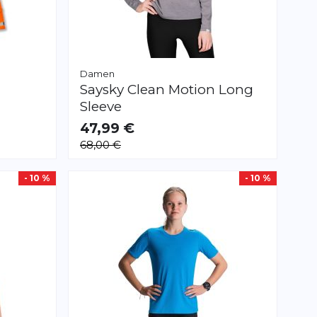
Damen
Saysky
Clean Motion Long
Sleeve
47,99 €
VERFÜGBAR
68,00 €
XS
S
M
L
- 10 %
- 10 %