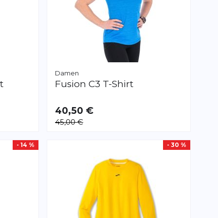
Damen
t
Fusion
C3 T-Shirt
40,50 €
VERFÜGBAR
45,00 €
XS
S
M
L
XL
XXL
- 14 %
- 30 %