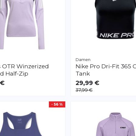
Damen
s
OTR Winzerized
Nike
Pro Dri-Fit 365 
 Half-Zip
Tank
 €
29,99 €
AR
VERFÜGBAR
37,99 €
XS
S
M
L
XL
- 56 %