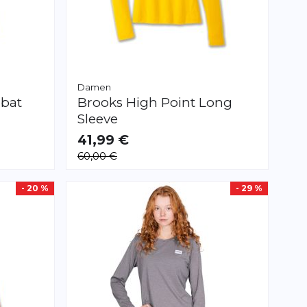
Damen
bat
Brooks
High Point Long
Sleeve
41,99 €
VERFÜGBAR
60,00 €
S
L
XL
- 20 %
- 29 %