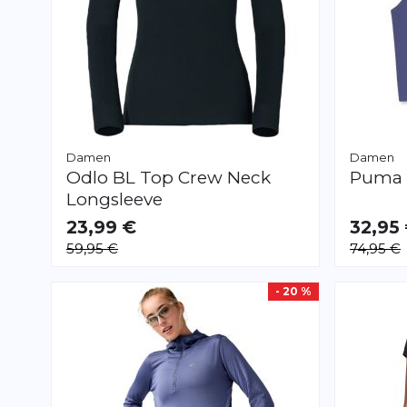
Damen
Damen
Odlo
BL Top Crew Neck
Puma
Longsleeve
23,99 €
32,95
VERFÜGBAR
VERFÜGB
59,95 €
74,95 €
XS
M
L
- 20 %