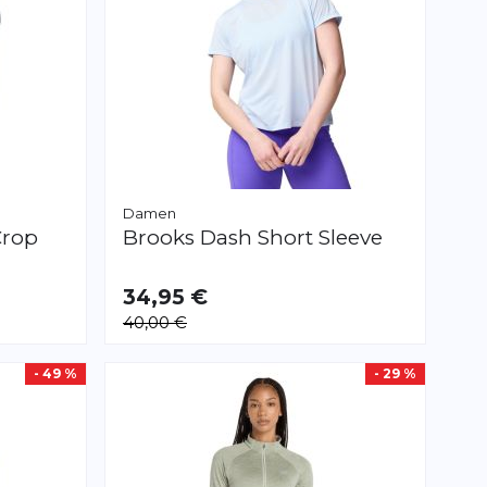
Damen
Crop
Brooks
Dash Short Sleeve
34,95 €
VERFÜGBAR
40,00 €
M
L
XL
XXL
- 49 %
- 29 %