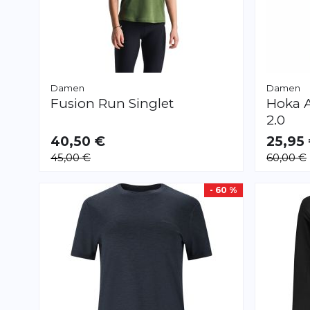
Damen
Damen
Fusion
Run Singlet
Hoka
A
2.0
40,50 €
25,95
VERFÜGBAR
VERFÜGB
45,00 €
60,00 €
XS
M
L
XL
XS
- 60 %