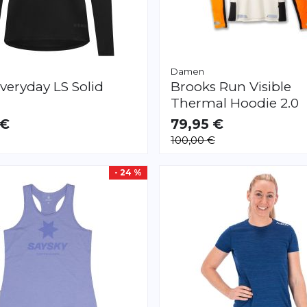
Damen
veryday LS Solid
Brooks
Run Visible
Thermal Hoodie 2.0
 €
79,95 €
AR
VERFÜGBAR
100,00 €
XS
S
M
L
XL
XXL
- 24 %