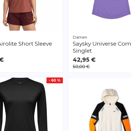
Damen
irolite Short Sleeve
Saysky
Universe Com
Singlet
 €
42,95 €
AR
VERFÜGBAR
50,00 €
XS
S
M
- 60 %