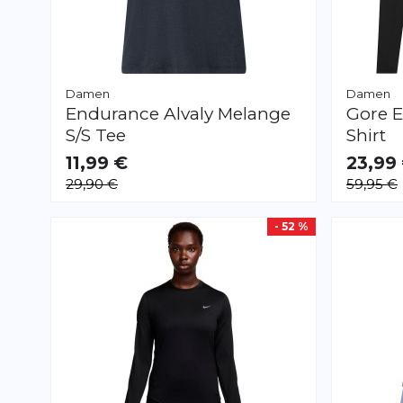
Damen
Damen
Endurance
Alvaly Melange
Gore
E
S/S Tee
Shirt
11,99 €
23,99
VERFÜGBAR
VERFÜGB
29,90 €
59,95 €
XS
S
M
L
- 52 %