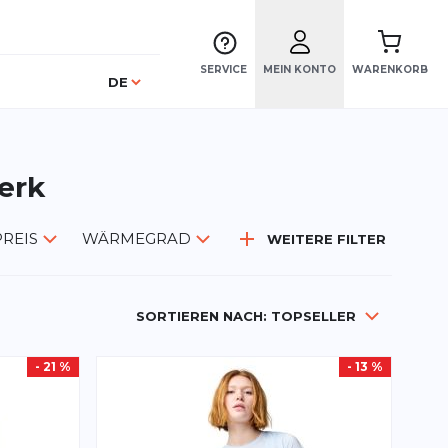
SERVICE
MEIN KONTO
WARENKORB
Sprache
DE
erk
PREIS
WÄRMEGRAD
WEITERE FILTER
SORTIEREN NACH:
TOPSELLER
- 21 %
- 13 %