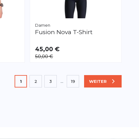
Damen
Fusion
Nova T-Shirt
45,00 €
VERFÜGBAR
50,00 €
XS
S
M
L
XL
XXL
Sie lesen gerade die Seite
1
2
3
...
19
WEITER
SEITE
Seite
Seite
Seite