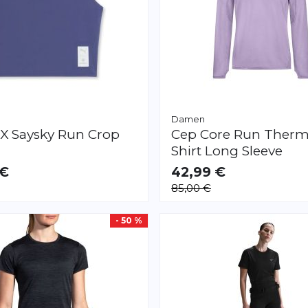
Damen
X Saysky Run Crop
Cep
Core Run Therm
Shirt Long Sleeve
 €
42,99 €
AR
VERFÜGBAR
85,00 €
S
M
L
- 50 %