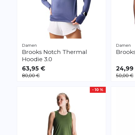
Damen
Damen
Brooks
Notch Thermal
Brook
Hoodie 3.0
63,95 €
24,99
VERFÜGBAR
VERFÜGB
80,00 €
50,00 €
M
L
XL
XS
S
M
L
- 10 %