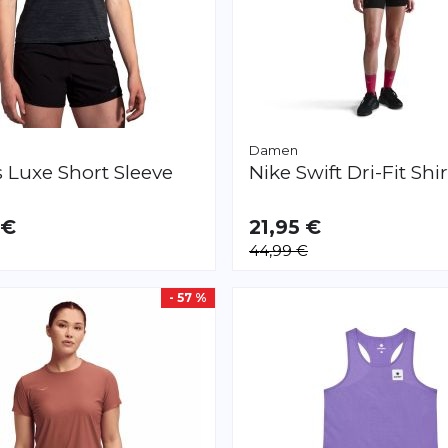
Damen
s
Luxe Short Sleeve
Nike
Swift Dri-Fit Shir
 €
21,95 €
AR
VERFÜGBAR
44,99 €
XS
S
M
L
- 57 %