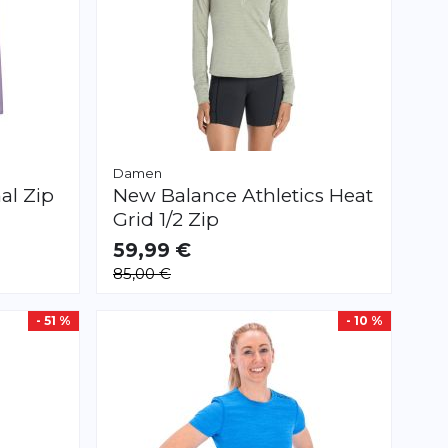
Damen
al Zip
New Balance
Athletics Heat
Grid 1/2 Zip
59,99 €
VERFÜGBAR
85,00 €
XS
M
L
- 51 %
- 10 %