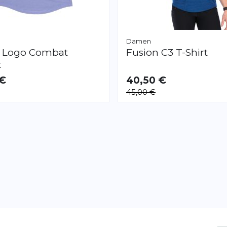
Damen
y
Logo Combat
Fusion
C3 T-Shirt
t
 €
40,50 €
AR
VERFÜGBAR
45,00 €
XS
S
M
L
XL
XXL
Seite