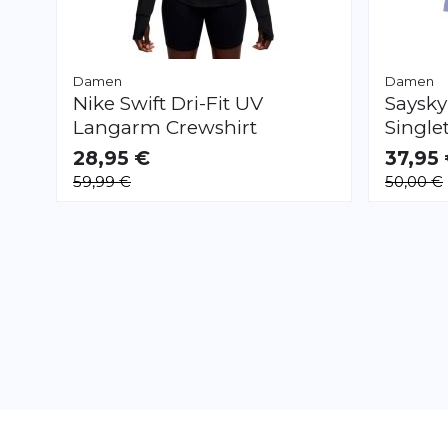
Damen
Damen
Nike
Swift Dri-Fit UV
Saysk
Langarm Crewshirt
Single
28,95 €
37,95
VERFÜGBAR
VERFÜGB
59,99 €
50,00 €
XS
S
M
L
XS
S
M
L