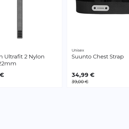
Unisex
in
Ultrafit 2 Nylon
Suunto
Chest Strap
 22mm
 €
34,99 €
VERFÜGBAR
39,00 €
L
Seite