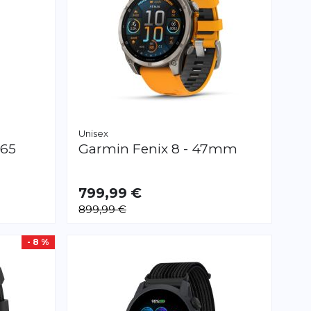
Unisex
165
Garmin
Fenix 8 - 47mm
799,99 €
899,99 €
- 8 %