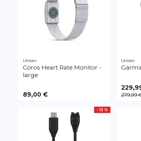
Unisex
Unisex
Coros
Heart Rate Monitor -
Garm
large
229,9
89,00 €
279,99 
- 12 %