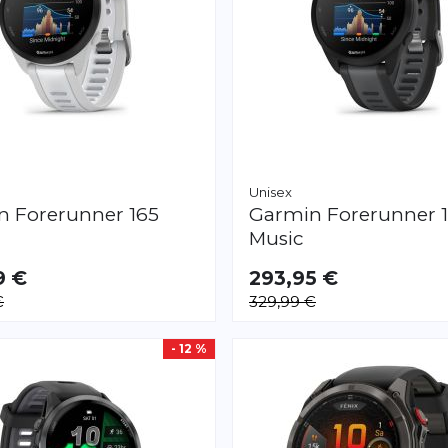
Unisex
in
Forerunner 165
Garmin
Forerunner 
Music
9 €
293,95 €
€
329,99 €
- 12 %