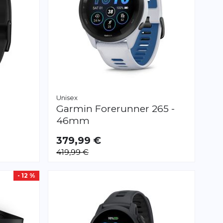
Unisex
Garmin
Forerunner 265 -
46mm
379,99 €
419,99 €
- 12 %