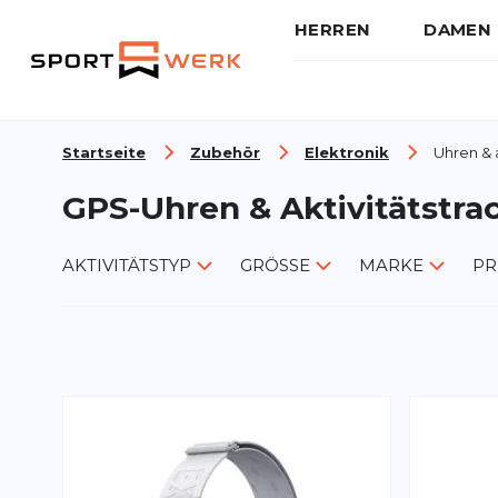
HERREN
DAMEN
Zum Inhalt springen
Startseite
Zubehör
Elektronik
Uhren & a
GPS-Uhren & Aktivitätstra
AKTIVITÄTSTYP
GRÖSSE
MARKE
PR