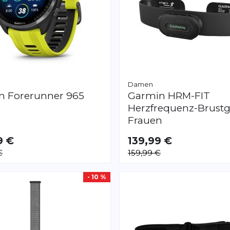
Damen
in
Forerunner 965
Garmin
HRM-FIT
Herzfrequenz-Brustg
Frauen
9 €
139,99 €
€
159,99 €
- 10 %