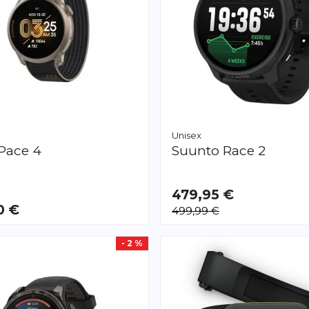
Unisex
Pace 4
Suunto
Race 2
479,95 €
0 €
499,99 €
- 2 %