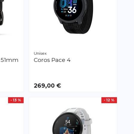
Unisex
 - 51mm
Coros
Pace 4
269,00 €
- 13 %
- 12 %