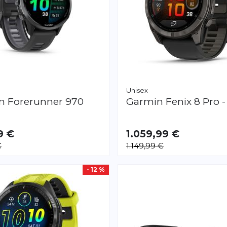
Unisex
in
Forerunner 970
Garmin
Fenix 8 Pro
9 €
1.059,99 €
€
1.149,99 €
- 12 %