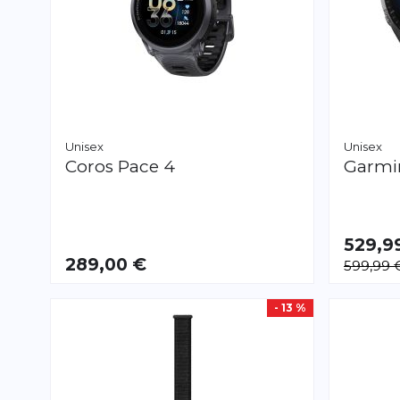
Unisex
Unisex
Coros
Pace 4
Garm
529,9
289,00 €
599,99 
- 13 %