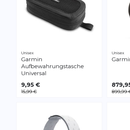
Unisex
Unisex
Garmin
Garm
Aufbewahrungstasche
Universal
9,95 €
879,9
15,99 €
899,99 