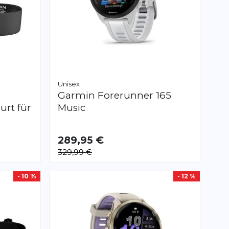
Unisex
Garmin
Forerunner 165
urt für
Music
289,95 €
329,99 €
- 10 %
- 12 %