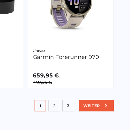
Unisex
Garmin
Forerunner 970
659,95 €
749,95 €
Sie lesen gerade die Seite
1
2
3
WEITER
SEITE
Seite
Seite