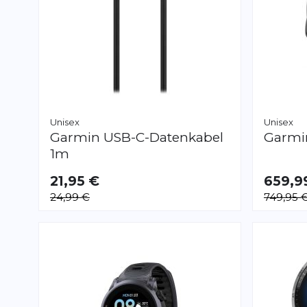
Unisex
Unisex
Garmin
USB-C-Datenkabel
Garm
1m
21,95 €
659,9
24,99 €
749,95 