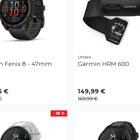
Unisex
in
Fenix 8 - 47mm
Garmin
HRM 600
5 €
149,99 €
VERFÜGBAR
€
169,99 €
S
L
- 18 %