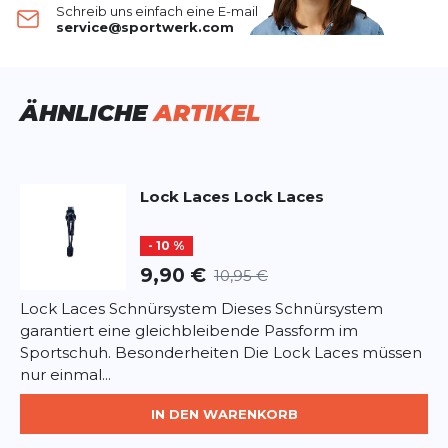
Schreib uns einfach eine E-mail
Deine Bewertung:
service@sportwerk.com
Produktbewertung
Vorname
Vorname
ÄHNLICHE
ARTIKEL
Überschrift
Überschrift
Lock Laces
Lock Laces
Rezension
Rezension
- 10 %
9,90 €
10,95 €
Lock Laces Schnürsystem Dieses Schnürsystem
garantiert eine gleichbleibende Passform im
*
Pflichtfelder
Sportschuh. Besonderheiten Die Lock Laces müssen
nur einmal...
BEWERTUNG HINZUFÜGEN
IN DEN WARENKORB
Dieses Formular ist durch reCAPTCHA geschützt – es gelten die