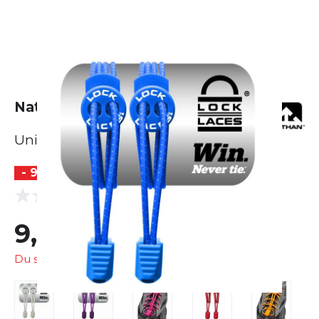
Nathan Lock Laces
Unisex
- 9 %
(0 Bewertungen)
0.0
9,99 €
10,95 €
Du sparst
0,96 €