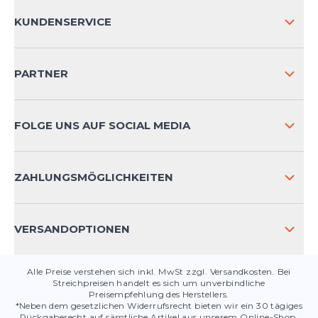
ÜBER UNS
KUNDENSERVICE
IMPRESSUM
VERSAND & RETOURE NATIONAL
PARTNER
VERSAND & RETOURE INTERNATIONAL
ZAHLUNGSARTEN
FOLGE UNS AUF SOCIAL MEDIA
HÄUFIG GESTELLTE FRAGEN
KONTAKT
ZAHLUNGSMÖGLICHKEITEN
PRODUKTSICHERHEIT
VERSANDOPTIONEN
Alle Preise verstehen sich inkl. MwSt zzgl. Versandkosten. Bei
Streichpreisen handelt es sich um unverbindliche
Preisempfehlung des Herstellers.
*Neben dem gesetzlichen Widerrufsrecht bieten wir ein 30 tägiges
Rückgaberecht auf sämtliche Artikel aus unserem Online-Shop.