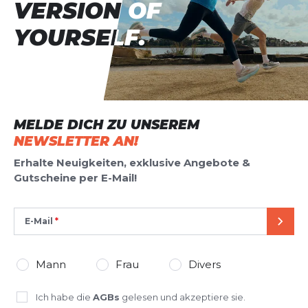
VERSION OF
VERSION OF
YOURSELF.
YOURSELF.
MELDE DICH ZU UNSEREM
NEWSLETTER AN!
Erhalte Neuigkeiten, exklusive Angebote &
Gutscheine per E-Mail!
E-Mail
SEND
Mann
Frau
Divers
Ich habe die
AGBs
gelesen und akzeptiere sie.