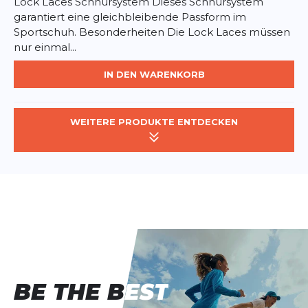
Lock Laces Schnürsystem Dieses Schnürsystem
garantiert eine gleichbleibende Passform im
Sportschuh. Besonderheiten Die Lock Laces müssen
nur einmal...
IN DEN WARENKORB
WEITERE PRODUKTE ENTDECKEN
BE THE BEST
BE THE BEST