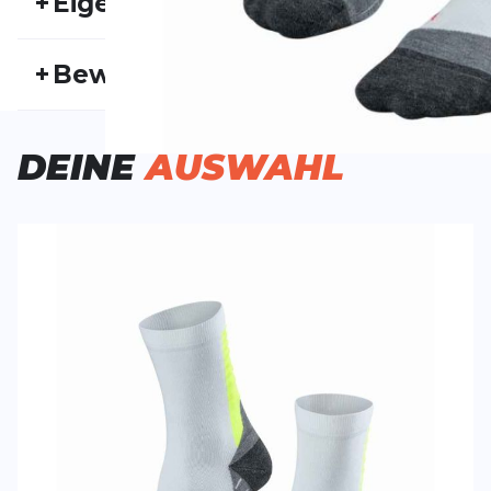
+
Eigenschaften
Artikelnummer:
FAL20FS10006
Fr
+
Bewertungen
Geschlecht:
Herren
Akt
Bisher hat noch niemand dieses Produkt bewertet.
DEINE
AUSWAHL
SCHREIBE EINE BEWERTUNG
Deine Bewert
Achilles
Produktbew
Vorname
Vorname
Überschrift
Überschrift
Rezension