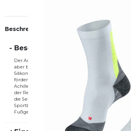
Beschreibung
Eigenschaften
Bewertungen
-
Beschreibung
Der Achilles ist ein Medizinprodukt und funktionier
aber bequem in jedem flachen Sportschuh getragen 
Silikonnoppen, oberhalb des Schuhrandes, massiert 
fördert eine bessere Durchblutung während des Spor
Achillessehne, wie Achillodynie, Tendinopathie und 
der Rehabilitation nach Achillessehnenriss oder –
die Sehne wird schrittweise gesünder, elastischer und
Sportbandage im Strumpf-Gewand stabilisiert mit i
Fußgelenk.