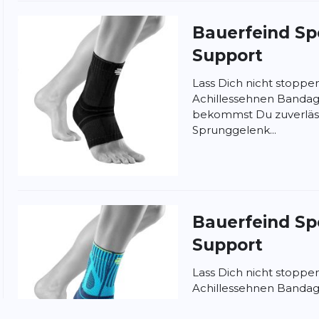
Bauerfeind Sp
Support
Lass Dich nicht stoppe
Achillessehnen Bandage
bekommst Du zuverläss
Sprunggelenk...
nschutzbestimmungen
und
Nutzungsbedingungen
von
Bauerfeind Sp
Support
Lass Dich nicht stoppe
Achillessehnen Bandage
bekommst Du zuverläss