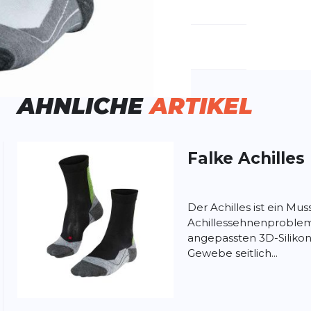
emdartikelnummer:
16762-2021
ivitätstyp:
Fitness
Laufen
ÄHNLICHE
ARTIKEL
Falke
Achilles
ung:
ertung
Der Achilles ist ein Mus
Achillessehnenproblem
angepassten 3D-Siliko
Gewebe seitlich...