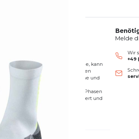
Benötig
Melde d
Wir 
+49 
t ähnlich einer Achillessehnen-Bandage, kann
Schr
werden. Der Strumpf mit integrierten
ser
das Gewebe seitlich der Achillessehne und
ts. Dies hilft bei Schmerzen der
Paratendinopathie sowie in späteren Phasen
entzündung. Schmerzen werden gelindert und
 leistungsfähiger. Die integrierte
hrer eingebauten Kompression das