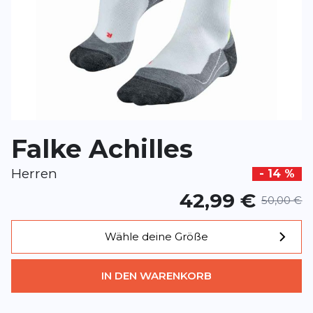
Rezension
*
Pflichtfelder
BEWERTUNG HINZUFÜGEN
Falke Achilles
Dieses Formular ist durch reCAPTCHA geschützt – es gelten die
Date
Google.
Herren
- 14 %
42,99 €
50,00 €
Wähle deine Größe
IN DEN WARENKORB