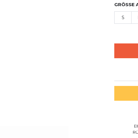
GRÖSSE 
S
E
R