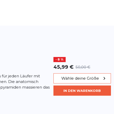
- 8 %
45,99 €
50,00 €
s für jeden Läufer mit
Wähle deine Größe
en. Die anatomisch
npyramiden massieren das
IN DEN WARENKORB