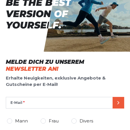
BE THE BEST
BE THE BEST
VERSION OF
VERSION OF
YOURSELF.
YOURSELF.
MELDE DICH ZU UNSEREM
NEWSLETTER AN!
Erhalte Neuigkeiten, exklusive Angebote &
Gutscheine per E-Mail!
E-Mail
SEND
Mann
Frau
Divers