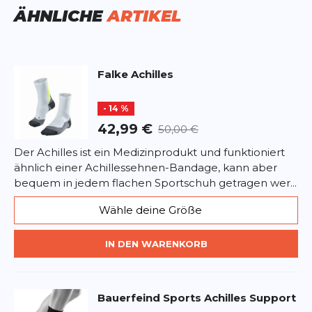
Vorname
und fördert somit die Durchblutung.
Vorname
ÄHNLICHE
ARTIKEL
Stabilisierung des Knöchels durch eine
Kompressionszone.
Überschrift
Perfekte Temperatur am Fuß durch dreilagige
Überschrift
Konstruktion.
Falke
Achilles
Optimale Passform durch patentierte rechte
Rezension
und linke Polsterung sowie Zehenbox.
Rezension
- 14 %
Kann in fast jedem Sportschuh getragen
42,99 €
50,00 €
werden, da die Noppen oberhalb des Schuhrandes
im Socken platziert sind.
Der Achilles ist ein Medizinprodukt und funktioniert
Material: 35% Polyamid, 34% Polypropylen, 15%
ähnlich einer Achillessehnen-Bandage, kann aber
Lyocell, 10% Elasthan, 6% Polyester.
*
Pflichtfelder
bequem in jedem flachen Sportschuh getragen wer...
Wähle deine Größe
BEWERTUNG HINZUFÜGEN
IN DEN WARENKORB
Dieses Formular ist durch reCAPTCHA geschützt – es gelten die
Datenschutzbestimmungen
und
Nutzungsbedingungen
von
Google.
Bauerfeind Sports
Achilles Support