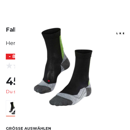
Falke Achilles
Herren
- 8 %
(0 Bewertungen)
0.0
45,99 €
50,00 €
Du sparst
4,01 €
GRÖSSE AUSWÄHLEN