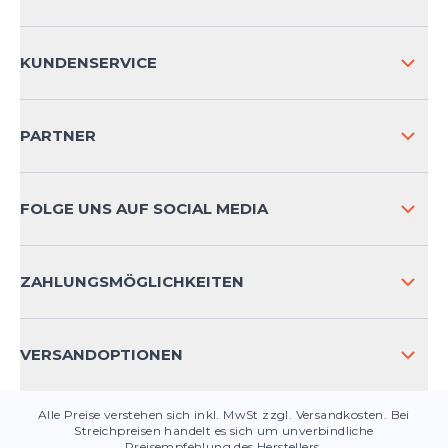
ÜBER UNS
KUNDENSERVICE
IMPRESSUM
VERSAND & RETOURE NATIONAL
PARTNER
VERSAND & RETOURE INTERNATIONAL
ZAHLUNGSARTEN
FOLGE UNS AUF SOCIAL MEDIA
HÄUFIG GESTELLTE FRAGEN
KONTAKT
ZAHLUNGSMÖGLICHKEITEN
PRODUKTSICHERHEIT
VERSANDOPTIONEN
Alle Preise verstehen sich inkl. MwSt zzgl. Versandkosten. Bei
Streichpreisen handelt es sich um unverbindliche
Preisempfehlung des Herstellers.