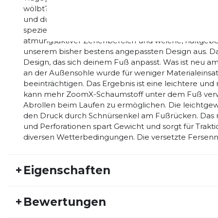
wölbt? Wir haben sie so entwickelt, damit weniger G
und du ein stabileres Laufgefühl genießt. Luftiges D
spezielle Zonen im Vorfuß verleihen dem Vaporfly e
atmungsaktiver Zehenbereich und weiche, haltgeben
unserem bisher bestens angepassten Design aus. Das
Design, das sich deinem Fuß anpasst. Was ist neu am
an der Außensohle wurde für weniger Materialeinsatz
beeinträchtigen. Das Ergebnis ist eine leichtere un
kann mehr ZoomX-Schaumstoff unter dem Fuß verw
Abrollen beim Laufen zu ermöglichen. Die leichtgew
den Druck durch Schnürsenkel am Fußrücken. Das 
und Perforationen spart Gewicht und sorgt für Trakt
diversen Wetterbedingungen. Die versetzte Fersenn
+
Eigenschaften
Artikelnummer:
NIKE25FS20104
Fr
+
Bewertungen
Aktivitätstyp:
Laufen
Ge