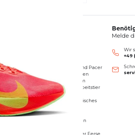
Benötig
Melde d
Wir 
+49 
4 wurde für Geschwindigkeit am
Schr
inden. Er wurde für Chaser, Racer und Pacer
ser
cht widerstehen können. Wir haben den
ert, damit du vom 10-km-Lauf bis zum
. Dieses vielseitige Straßenlauf-Arbeitstier
 mehr Kilometern und scheinbar
nläufer:innen oder Neulinge. Dynamisches
orgt beim Laufen für ein sicheres,
n Kilometer Nike ZoomX, unser
r. Er verläuft von der Ferse bis zu den
abe als zuvor und ein federndes
hst du, wie sich die Mittelsohle an der Ferse