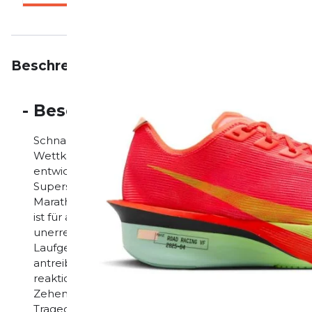
Beschreibung
Eigenschaften
Bewertungen
-
Beschreibung
Schnapp sie dir, wenn du kannst. Der Nike Vaporfly 
Wettkampftag entwickelt, um jede Distanz zu überw
entwickelt, die dem Nervenkitzel der Verfolgung ni
Superschuh überarbeitet und seinen Antrieb optimi
Marathon persönliche Bestleistungen erreichen kannst
ist für alle geeignet, die Geschwindigkeit als Tor zu
unerreichbaren Höhen sehen, ganz gleich ob Spitze
Laufgefühl Die durchgehende Carbonfaser-FlyPlate s
antreibendes Tragegefühl. Geschwindigkeit für jede
reaktionsfreudigster Schaumstoff, ist jetzt noch besse
Zehen, ermöglicht dadurch noch mehr Energierückg
Tragegefühl bei jedem Schritt. Stabiles Laufgefühl Sie