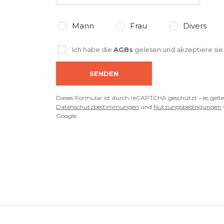
*
Pflichtfelder
Mann
Frau
Divers
BEWERTUNG HINZUFÜGEN
Ich habe die
AGBs
gelesen und akzeptiere sie
Dieses Formular ist durch reCAPTCHA geschützt – es gelten die
Date
Google.
SENDEN
Dieses Formular ist durch reCAPTCHA geschützt – es gelte
Datenschutzbestimmungen
und
Nutzungsbedingungen
Google.