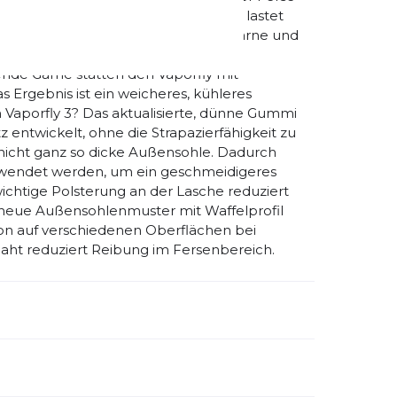
ewicht auf der Innenseite des Fußes lastet
esign Speziell ausgewählte Flyknit-Garne und
in neues Level an Performance. Ein
de Garne statten den Vaporfly mit
 Ergebnis ist ein weicheres, kühleres
 Vaporfly 3? Das aktualisierte, dünne Gummi
 entwickelt, ohne die Strapazierfähigkeit zu
d nicht ganz so dicke Außensohle. Dadurch
endet werden, um ein geschmeidigeres
ichtige Polsterung an der Lasche reduziert
neue Außensohlenmuster mit Waffelprofil
ion auf verschiedenen Oberflächen bei
aht reduziert Reibung im Fersenbereich.
emdartikelnummer:
HF6412-600
schlecht:
Damen