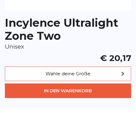
BEWERTUNG HINZUFÜGEN
Incylence Ultralight
Dieses Formular ist durch reCAPTCHA geschützt – es gelten die
Date
Google.
Zone Two
Unisex
€ 20,17
Wähle deine Größe
IN DEN WARENKORB