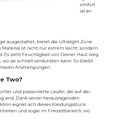
 langen Wettkämpfen höchsten Tragekomfort
fe passen sich Deinem Körper optimal an
it.
e ausgestattet, bietet die Ultralight Zone
aterial ist nicht nur extrem leicht, sondern
. Es zieht Feuchtigkeit von Deiner Haut weg
 wo sie schnell verdunsten kann. So bleibt
ensiven Anstrengungen.
one Two?
ortler und passionierte Läufer, die auf der
ng sind. Dank seiner herausragenden
tion eignet sich dieses Kleidungsstück
inheiten und sogar im Freizeitbereich, wo