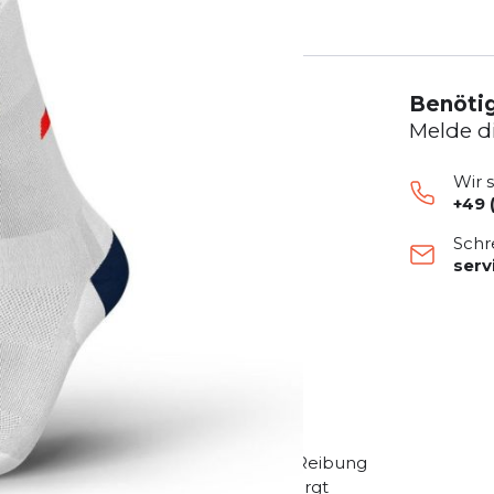
Benötig
Melde d
Wir 
+49 
Schr
ser
e
n Komfort
nahtlosen Konstruktion gefertigt, die Reibung
deutlich reduziert. Diese Bauweise sorgt