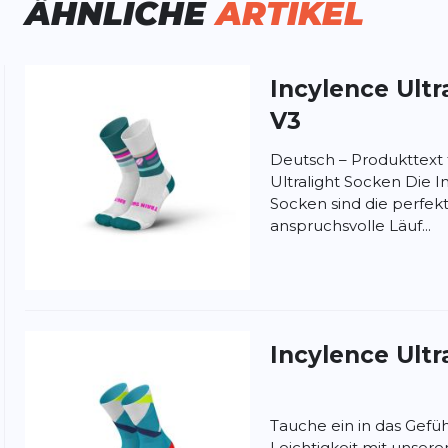
ÄHNLICHE
ARTIKEL
Incylence
Ultr
ung:
V3
ertung
Deutsch – Produkttext 
Ultralight Socken Die I
Socken sind die perfek
anspruchsvolle Läuf...
Incylence
Ultr
Tauche ein in das Gefü
Leichtigkeit mit unser