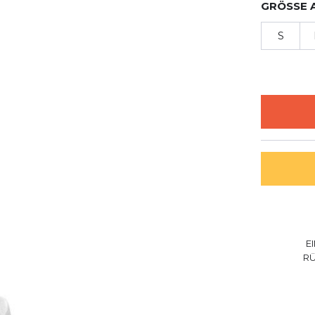
GRÖSSE 
S
E
R