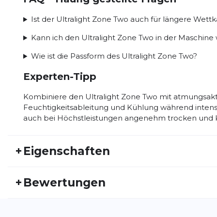
Ist der Ultralight Zone Two auch für längere Wet
Kann ich den Ultralight Zone Two in der Maschine
Wie ist die Passform des Ultralight Zone Two?
Experten-Tipp
Kombiniere den Ultralight Zone Two mit atmungsak
Feuchtigkeitsableitung und Kühlung während intensi
auch bei Höchstleistungen angenehm trocken und 
+
Eigenschaften
Artikelnummer:
INCY26FS30043
Fr
+
Bewertungen
Geschlecht:
Unisex
Akt
Bisher hat noch niemand dieses Produkt bewertet.