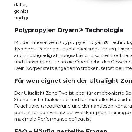
dafür, dass Du selbst bei intensivem Training oder
genießen kannst. Die nahtlosen Übergänge der Stof
und gewährleisten eine ungestörte Bewegungsfreihe
Polypropylen Dryarn® Technologie
Mit der innovativen Polypropylen Dryarn® Technologi
Two herausragende Feuchtigkeitsregulierung. Dieses M
auch hochgradig atmungsaktiv und schnelltrocknend
und transportiert sie an die Oberfläche des Gewebes,
Dein Körper stets angenehm trocken, selbst bei int
Für wen eignet sich der Ultralight Z
Der Ultralight Zone Two ist ideal für ambitionierte Sp
Suche nach ultraleichter und funktioneller Bekleidu
Feuchtigkeitsregulierung und der nahtlosen Konstruk
perfekt für den Einsatz bei Wettkämpfen, Trainingse
maximale Performance gefragt ist.
FAQ – Häufig gestellte Fragen