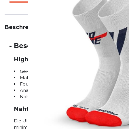
Beschreibung
Eigenschaften
Bewertungen
-
Beschreibung
Highlights auf einen Blick
Gewicht: 100 g
Materialtechnologie: Polypropylen Dryarn®
Feuchtigkeitsleitend und schnelltrocknend
Anatomische Passform für optimale Performanc
Nahtlose Konstruktion reduziert Reibung
Nahtlose Konstruktion für maximale
Die Ultralight Zone Two von Incylence ist mit einer 
minimiert und damit das Risiko von Hautirritationen 