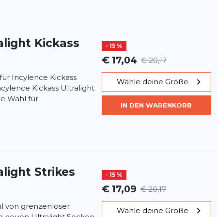
alight Kickass
- 15 %
€ 17,04
€ 20,17
für Incylence Kickass
Wähle deine Größe
ncylence Kickass Ultralight
te Wahl für
IN DEN WARENKORB
alight Strikes
- 15 %
€ 17,09
€ 20,17
hl von grenzenloser
Wähle deine Größe
en neuen Ultralight Socken