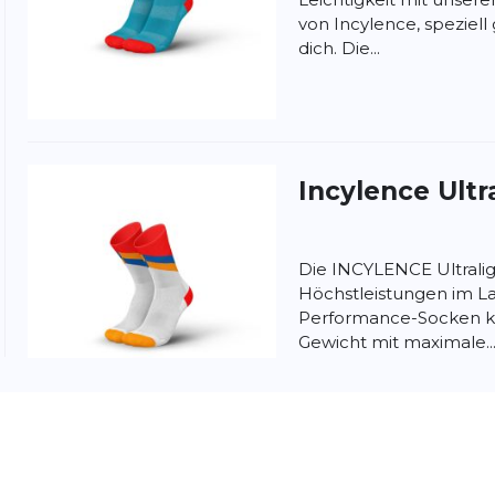
von Incylence, speziell 
dich. Die...
nschutzbestimmungen
und
Nutzungsbedingungen
von
Incylence
Ultr
Die INCYLENCE Ultralig
Höchstleistungen im La
Performance-Socken k
Gewicht mit maximale..
Falke
RU Ultra