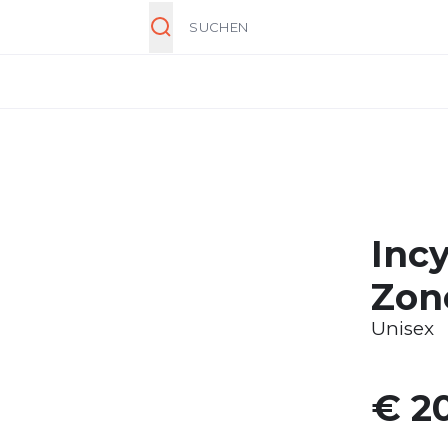
Suche
Incy
Zon
Unisex
€ 20