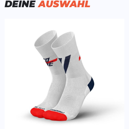
DEINE
AUSWAHL
SCHREIBE EINE BEWERTUNG
Deine Bewert
Ultralight Zone Two
Produktbew
Vorname
Vorname
Überschrift
Überschrift
Rezension
Rezension
*
Pflichtfelder