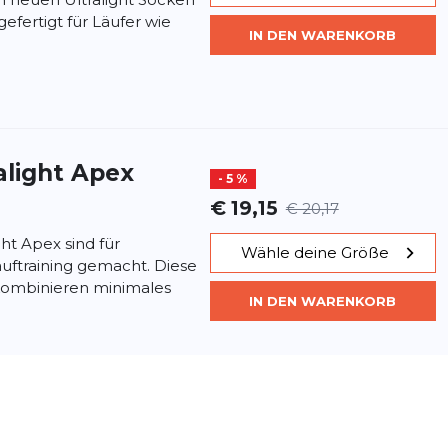
gefertigt für Läufer wie
IN DEN WARENKORB
alight Apex
- 5 %
€ 19,15
€ 20,17
ht Apex sind für
Wähle deine Größe
uftraining gemacht. Diese
ombinieren minimales
IN DEN WARENKORB
.
light
- 52 %