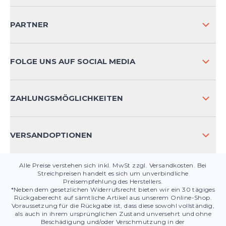
VERSAND & RETOURE NATIONAL
PARTNER
VERSAND & RETOURE INTERNATIONAL
ZAHLUNGSARTEN
FOLGE UNS AUF SOCIAL MEDIA
HÄUFIG GESTELLTE FRAGEN
KONTAKT
ZAHLUNGSMÖGLICHKEITEN
PRODUKTSICHERHEIT
VERSANDOPTIONEN
Alle Preise verstehen sich inkl. MwSt zzgl. Versandkosten. Bei
Streichpreisen handelt es sich um unverbindliche
Preisempfehlung des Herstellers.
*Neben dem gesetzlichen Widerrufsrecht bieten wir ein 30 tägiges
Rückgaberecht auf sämtliche Artikel aus unserem Online-Shop.
Voraussetzung für die Rückgabe ist, dass diese sowohl vollständig,
als auch in ihrem ursprünglichen Zustand unversehrt und ohne
Beschädigung und/oder Verschmutzung in der