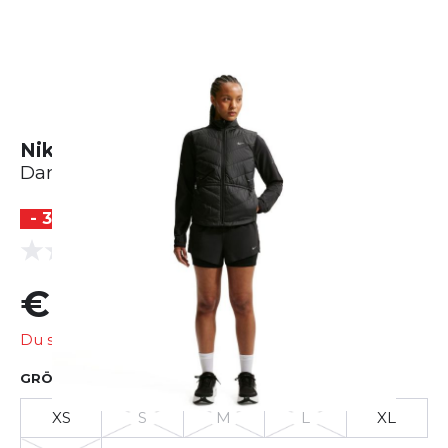
Nike Swift Waist Length Vest
Damen
- 30 %
(0 Bewertungen)
0.0
€ 70,54
€ 100,83
Du sparst
€ 30,29
GRÖSSE AUSWÄHLEN
XS
S
M
L
XL