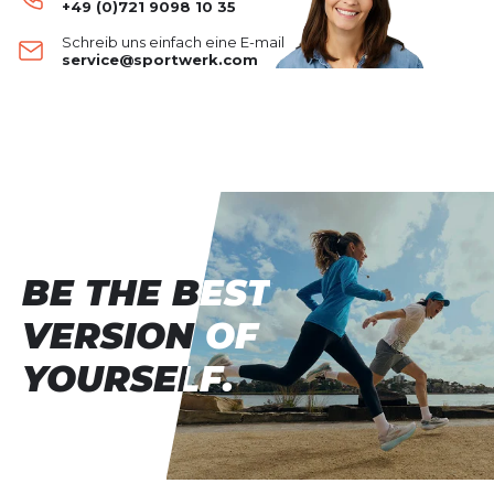
+49 (0)721 9098 10 35
Performance X-Light Eco Brief
leicht
Schreib uns einfach eine E-mail
Deine Bewertung:
service@sportwerk.com
Produktbewertung
Vorname
Vorname
Überschrift
Überschrift
Rezension
BE THE BEST
BE THE BEST
Rezension
VERSION OF
VERSION OF
YOURSELF.
YOURSELF.
*
Pflichtfelder
BEWERTUNG HINZUFÜGEN