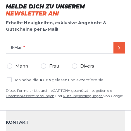
MELDE DICH ZU UNSEREM
Dieses Formular ist durch reCAPTCHA geschützt – es gelten die
Datenschutzbestimmungen
und
Nutzungsbedingungen
von
NEWSLETTER AN!
Google.
Erhalte Neuigkeiten, exklusive Angebote &
Gutscheine per E-Mail!
E-Mail
SEND
Mann
Frau
Divers
Ich habe die
AGBs
gelesen und akzeptiere sie.
Dieses Formular ist durch reCAPTCHA geschützt – es gelten die
Datenschutzbestimmungen
und
Nutzungsbedingungen
von Google.
KONTAKT