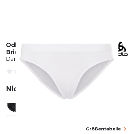
Odlo Performance X-Light Eco
Brief
Damen
(0 Bewertungen)
0.0
Nicht lieferbar
Größentabelle