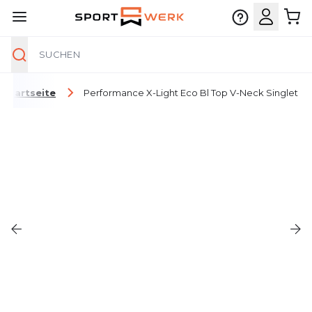
Suche
Zum Inhalt springen
Startseite
Performance X-Light Eco Bl Top V-Neck Singlet