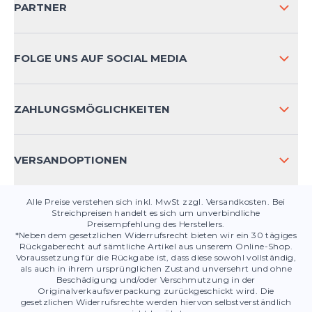
PARTNER
VERSAND & RETOURE INTERNATIONAL
ZAHLUNGSARTEN
FOLGE UNS AUF SOCIAL MEDIA
HÄUFIG GESTELLTE FRAGEN
KONTAKT
ZAHLUNGSMÖGLICHKEITEN
PRODUKTSICHERHEIT
VERSANDOPTIONEN
Alle Preise verstehen sich inkl. MwSt zzgl. Versandkosten. Bei
Streichpreisen handelt es sich um unverbindliche
Preisempfehlung des Herstellers.
*Neben dem gesetzlichen Widerrufsrecht bieten wir ein 30 tägiges
Rückgaberecht auf sämtliche Artikel aus unserem Online-Shop.
Voraussetzung für die Rückgabe ist, dass diese sowohl vollständig,
als auch in ihrem ursprünglichen Zustand unversehrt und ohne
Beschädigung und/oder Verschmutzung in der
Originalverkaufsverpackung zurückgeschickt wird. Die
gesetzlichen Widerrufsrechte werden hiervon selbstverständlich