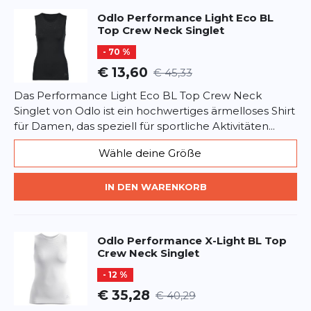
Überschrift
Überschrift
Odlo
Performance Light Eco BL
Top Crew Neck Singlet
Rezension
- 70 %
Rezension
€ 13,60
€ 45,33
Das Performance Light Eco BL Top Crew Neck
Singlet von Odlo ist ein hochwertiges ärmelloses Shirt
für Damen, das speziell für sportliche Aktivitäten...
*
Pflichtfelder
Wähle deine Größe
BEWERTUNG HINZUFÜGEN
IN DEN WARENKORB
Dieses Formular ist durch reCAPTCHA geschützt – es gelten die
Datenschutzbestimmungen
und
Nutzungsbedingungen
von
Google.
Odlo
Performance X-Light BL Top
Crew Neck Singlet
- 12 %
€ 35,28
€ 40,29