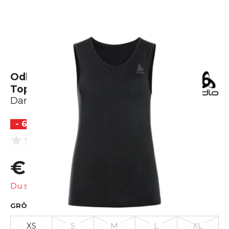
Odlo Performance X-Light Eco Bl
Top V-Neck Singlet
Damen
- 60 %
(0 Bewertungen)
0.0
€ 16,12
€ 40,29
Du sparst
€ 24,16
GRÖSSE AUSWÄHLEN
XS
S
M
L
XL