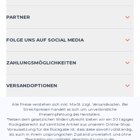
IMPRESSUM
VERSAND & RETOURE NATIONAL
PARTNER
VERSAND & RETOURE INTERNATIONAL
ZAHLUNGSARTEN
FOLGE UNS AUF SOCIAL MEDIA
HÄUFIG GESTELLTE FRAGEN
KONTAKT
ZAHLUNGSMÖGLICHKEITEN
PRODUKTSICHERHEIT
VERSANDOPTIONEN
Alle Preise verstehen sich inkl. MwSt zzgl. Versandkosten. Bei
Streichpreisen handelt es sich um unverbindliche
Preisempfehlung des Herstellers.
*Neben dem gesetzlichen Widerrufsrecht bieten wir ein 30 tägiges
Rückgaberecht auf sämtliche Artikel aus unserem Online-Shop.
Voraussetzung für die Rückgabe ist, dass diese sowohl vollständig,
als auch in ihrem ursprünglichen Zustand unversehrt und ohne
Beschädigung und/oder Verschmutzung in der