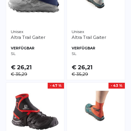
Unisex
Unisex
Altra
Trail Gaiter
Altra
Trail Gaiter
VERFÜGBAR
VERFÜGBAR
S
L
S
L
€ 26,21
€ 26,21
€ 35,29
€ 35,29
- 47 %
- 43 %