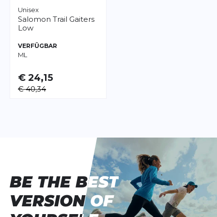
Unisex
Salomon
Trail Gaiters
Low
VERFÜGBAR
M
L
€ 24,15
€ 40,34
BE THE BEST
BE THE BEST
VERSION OF
VERSION OF