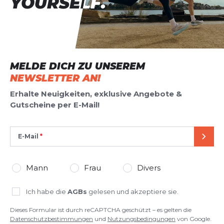
YOURSELF.
YOURSELF.
MELDE DICH ZU UNSEREM
NEWSLETTER AN!
Erhalte Neuigkeiten, exklusive Angebote &
Gutscheine per E-Mail!
E-Mail
SEND
Mann
Frau
Divers
Ich habe die
AGBs
gelesen und akzeptiere sie.
Dieses Formular ist durch reCAPTCHA geschützt – es gelten die
Datenschutzbestimmungen
und
Nutzungsbedingungen
von Google.