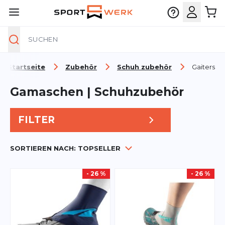
Suche
Zum Inhalt springen
Startseite
Zubehör
Schuh zubehör
Gaiters
Gamaschen | Schuhzubehör
FILTER
SORTIEREN NACH:
TOPSELLER
- 26 %
- 26 %