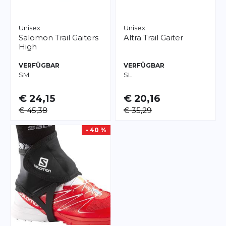
Unisex
Unisex
Salomon
Trail Gaiters
Altra
Trail Gaiter
High
VERFÜGBAR
VERFÜGBAR
S
M
S
L
€ 24,15
€ 20,16
€ 45,38
€ 35,29
- 40 %