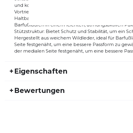
und konisch zulaufende Leisten bringt den Läufer le
Vortrieb und Geschwindigkeit. EVERTRACK: Hochabrie
Haltbarkeit Ultra-atmungsaktives Textil-Obermaterial
Barfußlaufen in einem leichten, atmungsaktiven Pake
Stützstruktur: Bietet Schutz und Stabilität, um ein 
Hergestellt aus weichem Wildleder, ideal für Barfuß
Seite festgenäht, um eine bessere Passform zu gewähr
der medialen Seite festgenäht, um eine bessere Pas
+
Eigenschaften
Artikelnummer:
PUMA22FS30017
Fr
+
Bewertungen
Aktivitätstyp:
Laufen
Ge
Schuhart:
Neutral
Sc
Bisher hat noch niemand dieses Produkt bewertet.
Dynamik:
sehr viel
Sta
Breite:
normal
Un
SCHREIBE EINE BEWERTUNG