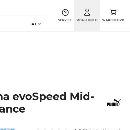
SERVICE
MEIN KONTO
WARENKORB
Sprache
AT
a evoSpeed Mid-
tance