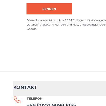
Dieses Formular ist durch reCAPTCHA geschützt – es gelten die
Date
Google.
SENDEN
Dieses Formular ist durch reCAPTCHA geschützt – es gelte
Datenschutzbestimmungen
und
Nutzungsbedingungen
Google.
KONTAKT
TELEFON
+49 (0)721 9098 1035