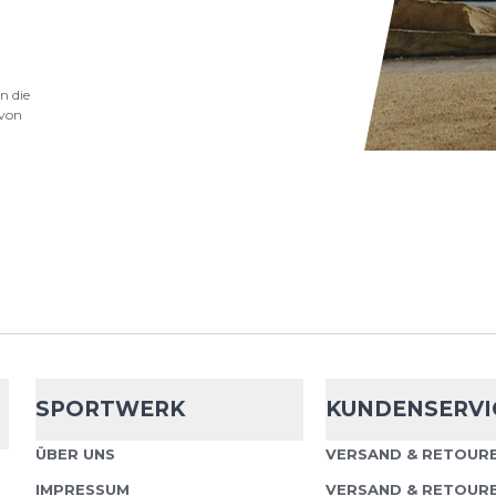
nschutzbestimmungen
und
Nutzungsbedingungen
von
n die
von
SPORTWERK
KUNDENSERVI
ÜBER UNS
VERSAND & RETOURE
IMPRESSUM
VERSAND & RETOUR