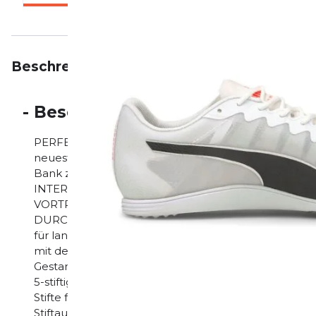
Beschreibung
Eigenschaften
Bewertungen
-
Beschreibung
PERFEKT FÜR DIE MITTELSTRECKENDOMINANZ Prem
neuesten Technologie für Mittelstreckenathleten, d
Bank zu sprengen. Perfekter Mittelstrecken-Spike f
INTERNER KARBON-SCHAFT - VORTRIEB U-FÖRMI
VORTRIEB ULTRA-ATMUNGSAKTIVES TEXTILOBERM
DURCHSICHTIGER MITTELFUSSSATTEL - SICHERER 
für lang anhaltende, reaktionsfreudige Dämpfung u
mit dem Strobel-Board verklebt, um eine gepolster
Gestanzt und zementiert mit dem Strobel-Board, u
5-stiftige Pebax-Spike-Platte: U-förmiges Design im 
Stifte für lang anhaltende Traktion und Vortrieb auf
Stiftaufnahmen sind strategisch für alle Distanzen p