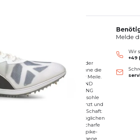
Benötig
Melde d
Wir 
+49 
ium-Schuh für den Renntag mit der
Schr
ie das Band durchbrechen wollen, ohne die
ser
ür Wettkämpfe von 800 m bis hin zur Meile.
GE PEBAX-AUSSENSOHLE - GRIP UND
ATERIAL - LEICHTE UNTERSTÜTZUNG
HALT Durchgehende EVA-Zwischensohle
nd Komfort. EVA-Einlegesohle: Gestanzt und
te Passform zu ermöglichen Carbon-Schaft:
m eine gepolsterte Passform zu ermöglichen
Vorfußbereich mit extra Grip durch scharfe
 allen Oberflächen. 5 austauschbare Spike-
latziert. Rennsport-Leisten: Der gebogene