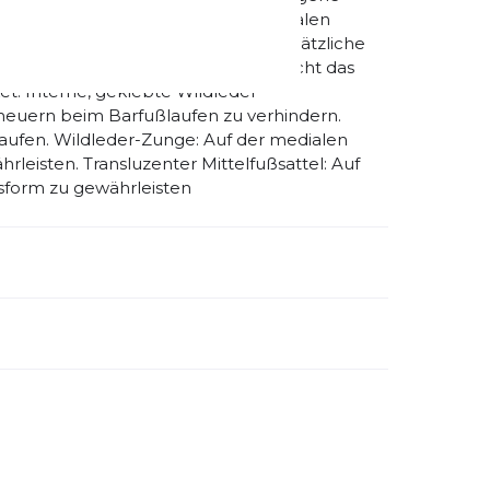
icht auf die Zehenspitzen für maximalen
bfester Gummi in der Ferse für zusätzliche
: Minimiert Irritationen und ermöglicht das
t. Interne, geklebte Wildleder-
Scheuern beim Barfußlaufen zu verhindern.
laufen. Wildleder-Zunge: Auf der medialen
leisten. Transluzenter Mittelfußsattel: Auf
sform zu gewährleisten
emdartikelnummer:
194662-01
schlecht:
Unisex
huhdämpfung:
sehr wenig
bilität:
wenig
tergrund:
Bahn