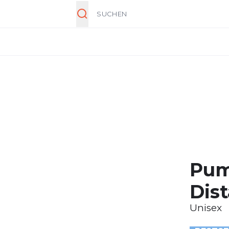
Suche
Pum
Dis
Unisex