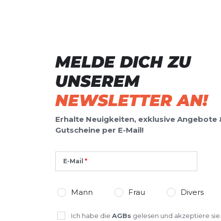
Deine Bewert
evoSpeed Mid-Distance
Produktbew
Vorname
Vorname
MELDE DICH ZU
UNSEREM
Überschrift
Überschrift
NEWSLETTER AN!
Rezension
Erhalte Neuigkeiten, exklusive Angebote 
Rezension
Gutscheine per E-Mail!
E-Mail
*
Pflichtfelder
Mann
Frau
Divers
BEWERTUNG HINZUFÜGEN
Ich habe die
AGBs
gelesen und akzeptiere sie