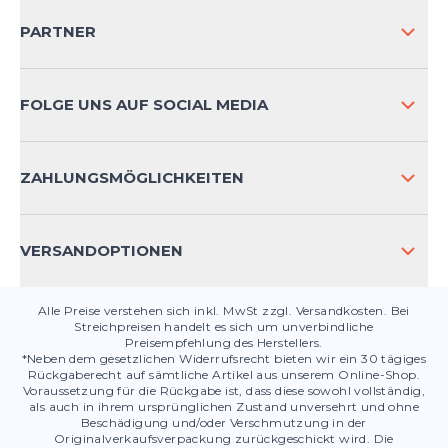
VERSAND & RETOURE NATIONAL
PARTNER
VERSAND & RETOURE INTERNATIONAL
ZAHLUNGSARTEN
FOLGE UNS AUF SOCIAL MEDIA
HÄUFIG GESTELLTE FRAGEN
KONTAKT
ZAHLUNGSMÖGLICHKEITEN
PRODUKTSICHERHEIT
VERSANDOPTIONEN
Alle Preise verstehen sich inkl. MwSt zzgl. Versandkosten. Bei
Streichpreisen handelt es sich um unverbindliche
Preisempfehlung des Herstellers.
*Neben dem gesetzlichen Widerrufsrecht bieten wir ein 30 tägiges
Rückgaberecht auf sämtliche Artikel aus unserem Online-Shop.
Voraussetzung für die Rückgabe ist, dass diese sowohl vollständig,
als auch in ihrem ursprünglichen Zustand unversehrt und ohne
Beschädigung und/oder Verschmutzung in der
Originalverkaufsverpackung zurückgeschickt wird. Die