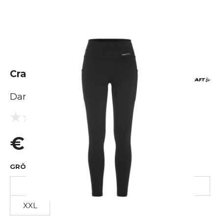
Craft Essence Tights 3
Damen
(0 Bewertungen)
0.0
€ 70,54
GRÖSSE AUSWÄHLEN
XS
S
M
L
XL
XXL