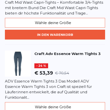
unterstützen möchten.
Craft Mid Waist Capri-Tights – Komfortable 3/4-Tights
mit breitem Bund Die Craft Mid Waist Capri-Tights
FAQ – Häufig gestellte Fragen
bieten dir höchste Funktionalität und Trage...
Wie pflege ich die Essence Tights 3?
Wähle deine Größe
Sind die Tights für kalte Temperaturen geeignet?
IN DEN WARENKORB
Gibt es die Tights in verschiedenen Farben?
Experten-Tipp
Craft
Adv Essence Warm Tights 3
Um die Lebensdauer Deiner Essence Tights 3 zu
- 24 %
verlängern, vermeide den Einsatz von Weichspüler
und lasse sie an der Luft trocknen, um die Elastizität
€ 53,39
€ 70,54
und Passform zu bewahren.
ADV Essence Warm Tights 3 Das Modell ADV
Essence Warm Tights 3 von Craft ist speziell für
Läufer:innen entwickelt, die auf Qualität und
Funktionalit...
Wähle deine Größe