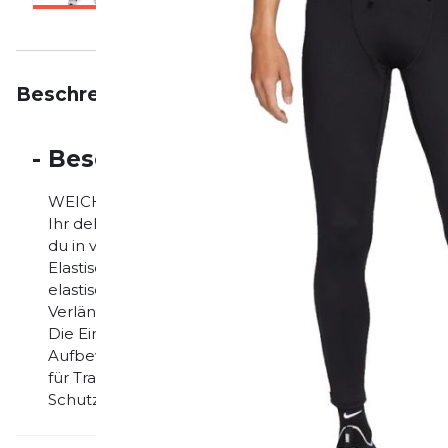
Beschreibung
Eigenschaften
Bewertungen
-
Beschreibung
WEICHER HALT UND BEWEGUNGSFREIHEIT. Bleib in B
Ihr dehnbares Design sorgt dafür, dass dich beim Lau
du in verschiedenen Taschen unterbringen. Das Stri
Elastische Materialien verschaffen dir uneingeschrä
elastische Bund mit Kordelzug an der Außenseite er
Verlängerter Reißverschluss am Knöchel zum leicht
Die Eingrifftasche hinten in der Mitte und am Obersc
Aufbewahrung von Schlüsseln oder Karten. Die Dri-F
für Tragekomfort. More Details Reflektierende Elem
Schutzausrüstung geeignet