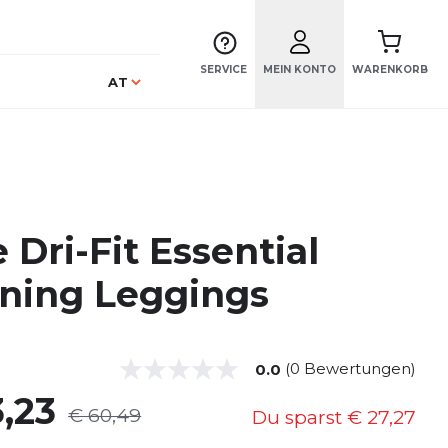
SERVICE
MEIN KONTO
WARENKORB
Sprache
AT
 Dri-Fit Essential
ning Leggings
(0 Bewertungen)
0.0
,23
€ 60,49
Du sparst
€ 27,27