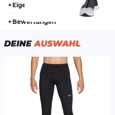
+
Eigenschaften
Artikelnummer:
NIKE21FS10015
Fr
+
Bewertungen
Geschlecht:
Herren
Akt
Bisher hat noch niemand dieses Produkt bewertet.
DEINE
AUSWAHL
SCHREIBE EINE BEWERTUNG
Deine Bewert
Dri-Fit Essential Running
Produktbew
Leggings
Vorname
Vorname
Überschrift
Überschrift