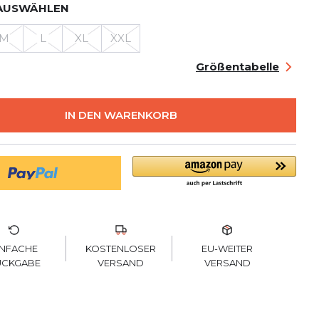
AUSWÄHLEN
M
L
XL
XXL
Größentabelle
IN DEN WARENKORB
KOSTENLOSER
INFACHE
EU-WEITER
VERSAND
ÜCKGABE
VERSAND