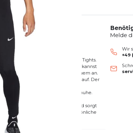
Benötig
Melde d
Wir 
+49 
ewegung mit den Nike Essential Tights.
Schr
fen nichts einengt. Deine Essentials kannst
ser
ck-Material fühlt sich weich und bequem an.
nkte Bewegungsfreiheit bei deinem Lauf. Der
möglicht eine verstellbare Passform.
eren An- und Ausziehen über die Schuhe.
henkel eignet sich zur schnellen
IT-Technologie hält dich trocken und sorgt
ente Nicht zur Verwendung als persönliche