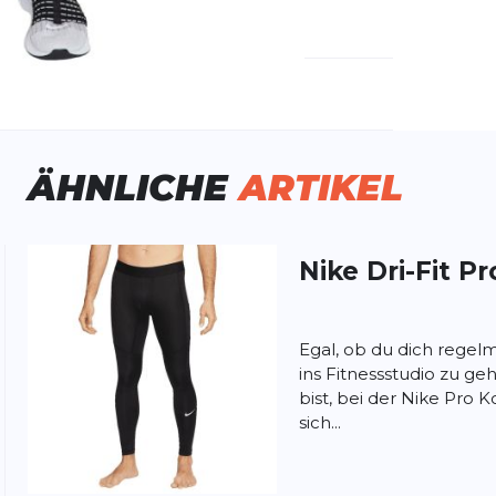
emdartikelnummer:
CZ8830-010
ivitätstyp:
Fitness
Laufen
ÄHNLICHE
ARTIKEL
Nike
Dri-Fit P
ung:
ertung
Egal, ob du dich rege
ins Fitnessstudio zu ge
bist, bei der Nike Pro 
sich...