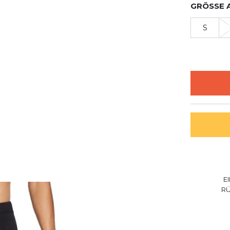
GRÖSSE 
S
E
R