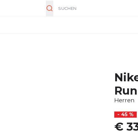
Suche
Nike
Run
Herren
- 45 %
€ 33