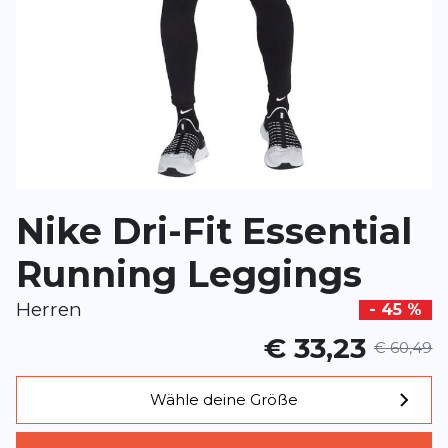
Rezension
Rezension
*
Pflichtfelder
BEWERTUNG HINZUFÜGEN
Nike Dri-Fit Essential
Dieses Formular ist durch reCAPTCHA geschützt – es gelten die
Date
Google.
Running Leggings
Herren
- 45 %
€ 33,23
€ 60,49
Wähle deine Größe