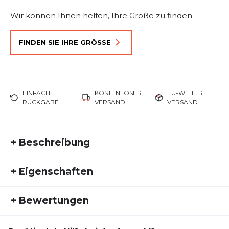
Wir können Ihnen helfen, Ihre Größe zu finden
FINDEN SIE IHRE GRÖSSE
EINFACHE
KOSTENLOSER
EU-WEITER
RÜCKGABE
VERSAND
VERSAND
+
Beschreibung
Eine adilette für nach dem Sport mit angenehmer
+
Eigenschaften
Dämpfung.
Diese adilette ist perfekt fürs Schwimmbad. Sie
Artikelnummer:
ADIDAS25FS20013
setzt auf stylishen Minimalismus, während die 3-
+
Bewertungen
Fremdartikelnummer:
HP9394
Streifen für den adidas Signature-Style sorgen.
Aktivitätstyp:
Perfekt wird das Ganze durch die weiche
Freizeit