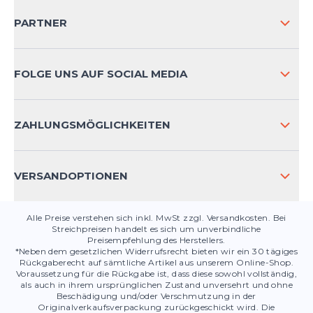
VERSAND & RETOURE NATIONAL
PARTNER
VERSAND & RETOURE INTERNATIONAL
ZAHLUNGSARTEN
FOLGE UNS AUF SOCIAL MEDIA
HÄUFIG GESTELLTE FRAGEN
KONTAKT
ZAHLUNGSMÖGLICHKEITEN
PRODUKTSICHERHEIT
VERSANDOPTIONEN
Alle Preise verstehen sich inkl. MwSt zzgl. Versandkosten. Bei
Streichpreisen handelt es sich um unverbindliche
Preisempfehlung des Herstellers.
*Neben dem gesetzlichen Widerrufsrecht bieten wir ein 30 tägiges
Rückgaberecht auf sämtliche Artikel aus unserem Online-Shop.
Voraussetzung für die Rückgabe ist, dass diese sowohl vollständig,
als auch in ihrem ursprünglichen Zustand unversehrt und ohne
Beschädigung und/oder Verschmutzung in der
Originalverkaufsverpackung zurückgeschickt wird. Die