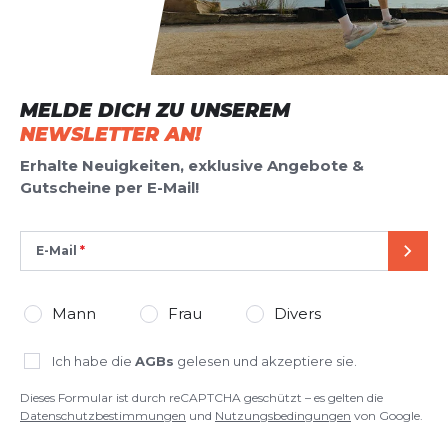
*
Pflichtfelder
BEWERTUNG HINZUFÜGEN
MELDE DICH ZU UNSEREM
Dieses Formular ist durch reCAPTCHA geschützt – es gelten die
Datenschutzbestimmungen
und
Nutzungsbedingungen
von
NEWSLETTER AN!
Google.
Erhalte Neuigkeiten, exklusive Angebote &
Gutscheine per E-Mail!
E-Mail
SEND
Mann
Frau
Divers
Ich habe die
AGBs
gelesen und akzeptiere sie.
Dieses Formular ist durch reCAPTCHA geschützt – es gelten die
Datenschutzbestimmungen
und
Nutzungsbedingungen
von Google.