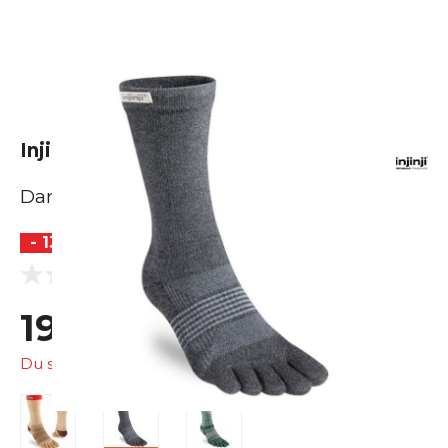
Injinji Trail Midweight Crew
Damen
- 13 %
(0 Bewertungen)
0.0
19,99 €
22,95 €
Du sparst
2,96 €