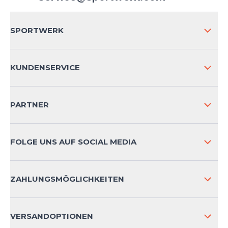
SPORTWERK
ÜBER UNS
KUNDENSERVICE
IMPRESSUM
VERSAND & RETOURE NATIONAL
PARTNER
VERSAND & RETOURE INTERNATIONAL
ZAHLUNGSARTEN
FOLGE UNS AUF SOCIAL MEDIA
HÄUFIG GESTELLTE FRAGEN
KONTAKT
ZAHLUNGSMÖGLICHKEITEN
PRODUKTSICHERHEIT
VERSANDOPTIONEN