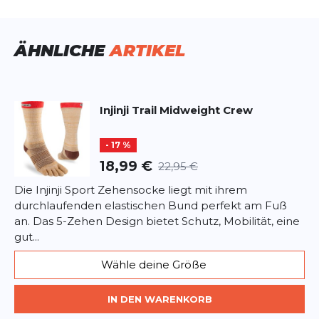
Produktbewertung
mittelschwere Dämpfung schützt Ihre Füße.
Vorname
Vorname
ÄHNLICHE
ARTIKEL
Überschrift
Überschrift
Injinji
Trail Midweight Crew
Rezension
Rezension
- 17 %
18,99 €
22,95 €
Die Injinji Sport Zehensocke liegt mit ihrem
durchlaufenden elastischen Bund perfekt am Fuß
*
Pflichtfelder
an. Das 5-Zehen Design bietet Schutz, Mobilität, eine
gut...
BEWERTUNG HINZUFÜGEN
Wähle deine Größe
Dieses Formular ist durch reCAPTCHA geschützt – es gelten die
Datenschutzbestimmungen
IN DEN WARENKORB
und
Nutzungsbedingungen
von
Google.