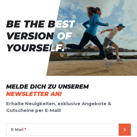
BE THE BEST
BE THE BEST
VERSION OF
VERSION OF
YOURSELF.
YOURSELF.
MELDE DICH ZU UNSEREM
NEWSLETTER AN!
Erhalte Neuigkeiten, exklusive Angebote &
Gutscheine per E-Mail!
E-Mail
SEND