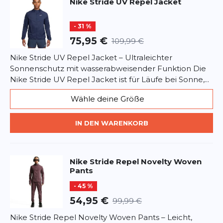
Nike
Stride UV Repel Jacket
von Bewegung und Geschwindigkeit inspiriert und
sind ein Markenzeichen unserer Stride-Kollektion.
More Details Taschen mit Mesh-Futter Body: 100 %
- 31 %
Nylon; Mesh: 100 % Polyester Maschinenwäsche
75,95 €
109,99 €
Importiert 100% NYLON
Nike Stride UV Repel Jacket – Ultraleichter
Sonnenschutz mit wasserabweisender Funktion Die
Nike Stride UV Repel Jacket ist für Läufe bei Sonne,...
Wähle deine Größe
IN DEN WARENKORB
Nike
Stride Repel Novelty Woven
Pants
- 45 %
54,95 €
99,99 €
Nike Stride Repel Novelty Woven Pants – Leicht,