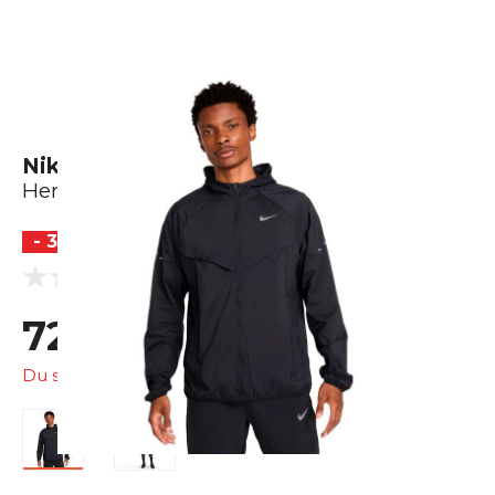
Nike Stride Repel Running Jacket
Herren
- 34 %
(0 Bewertungen)
0.0
72,95 €
109,99 €
Du sparst
37,04 €