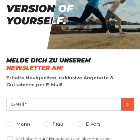
VERSION OF
VERSION OF
YOURSELF.
YOURSELF.
MELDE DICH ZU UNSEREM
NEWSLETTER AN!
Erhalte Neuigkeiten, exklusive Angebote &
Gutscheine per E-Mail!
E-Mail
SEND
Mann
Frau
Divers
Ich habe die
AGBs
gelesen und akzeptiere sie.