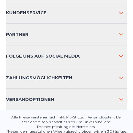
ÜBER UNS
KUNDENSERVICE
IMPRESSUM
VERSAND & RETOURE NATIONAL
PARTNER
VERSAND & RETOURE INTERNATIONAL
ZAHLUNGSARTEN
FOLGE UNS AUF SOCIAL MEDIA
HÄUFIG GESTELLTE FRAGEN
KONTAKT
ZAHLUNGSMÖGLICHKEITEN
PRODUKTSICHERHEIT
VERSANDOPTIONEN
Alle Preise verstehen sich inkl. MwSt zzgl. Versandkosten. Bei
Streichpreisen handelt es sich um unverbindliche
Preisempfehlung des Herstellers.
*Neben dem gesetzlichen Widerrufsrecht bieten wir ein 30 tägiges