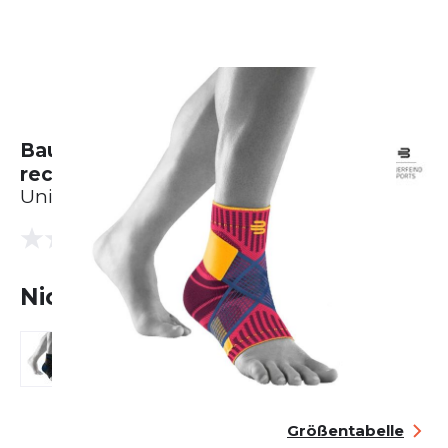
Bauerfeind Sports Ankle Support
rechts
Unisex
(0 Bewertungen)
0.0
Nicht lieferbar
Größentabelle