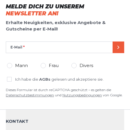
MELDE DICH ZU UNSEREM
Dieses Formular ist durch reCAPTCHA geschützt – es gelten die
Datenschutzbestimmungen
und
Nutzungsbedingungen
von
NEWSLETTER AN!
Google.
Erhalte Neuigkeiten, exklusive Angebote &
Gutscheine per E-Mail!
E-Mail
SEND
Mann
Frau
Divers
Ich habe die
AGBs
gelesen und akzeptiere sie.
Dieses Formular ist durch reCAPTCHA geschützt – es gelten die
Datenschutzbestimmungen
und
Nutzungsbedingungen
von Google.
KONTAKT