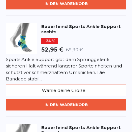
Passform und Taping-Band garantieren einen
Datenschutzbestimmungen
IN DEN WARENKORB
und
Nutzungsbedingungen
von
sicheren und bequemen Sitz bei jeder Deiner
Google.
Bewegungen. - Optimale Klimaregulierung
während du Sport treibst - Ein langlebiges,
Bauerfeind Sports
Ankle Support
robustes Produkt ohne Schadstoffe
rechts
- 24 %
52,95 €
69,90 €
Sports Ankle Support gibt dem Sprunggelenk
sicheren Halt während längerer Sporteinheiten und
schützt vor schmerzhaftem Umknicken. Die
Bandage stabil...
Wähle deine Größe
IN DEN WARENKORB
Bauerfeind Sports
Ankle Support