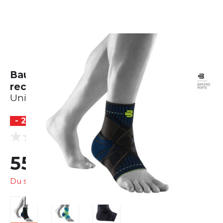
Bauerfeind Sports Ankle Support
rechts
Unisex
- 20 %
(0 Bewertungen)
0.0
55,95 €
69,90 €
Du sparst
13,95 €