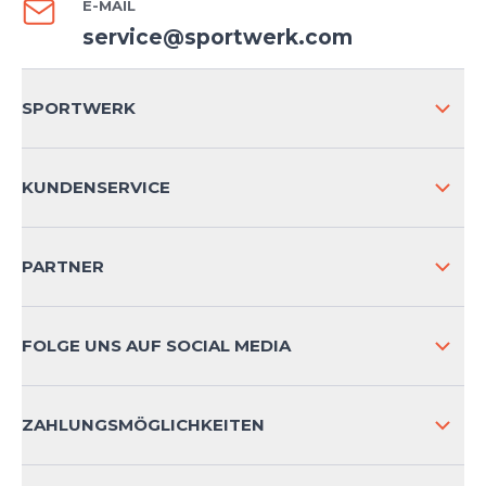
E-MAIL
service@sportwerk.com
SPORTWERK
ÜBER UNS
KUNDENSERVICE
IMPRESSUM
VERSAND & RETOURE NATIONAL
PARTNER
VERSAND & RETOURE INTERNATIONAL
ZAHLUNGSARTEN
FOLGE UNS AUF SOCIAL MEDIA
HÄUFIG GESTELLTE FRAGEN
KONTAKT
ZAHLUNGSMÖGLICHKEITEN
PRODUKTSICHERHEIT