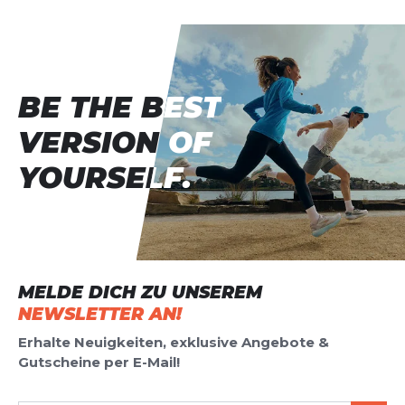
BE THE BEST
BE THE BEST
VERSION OF
VERSION OF
YOURSELF.
YOURSELF.
MELDE DICH ZU UNSEREM
NEWSLETTER AN!
Erhalte Neuigkeiten, exklusive Angebote &
Gutscheine per E-Mail!