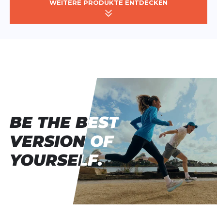
WEITERE PRODUKTE ENTDECKEN
BE THE BEST
BE THE BEST
VERSION OF
VERSION OF
YOURSELF.
YOURSELF.