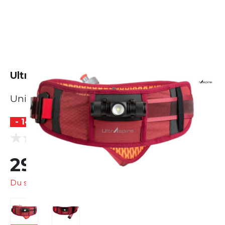
Ultraspire Lumen Ally
Unisex
- 14 %
(0 Bewertungen)
0.0
29,99 €
34,95 €
Du sparst
4,96 €