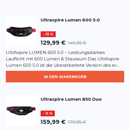
Flüssigkeitszufuhr mitführen. Licht nicht enthalten.
Kompatible Lichtstärken: Lumen 400z, Lumen 600
Überschrift
Überschrift
3.0, und Lumen 800 Multisport. Kompatible
Hüftgurte: Synaptic 2.0, Speedgoat 3.0 und Plexus.
Ultraspire
Lumen 600 5.0
Rezension
Rezension
- 13 %
129,99 €
149,95 €
UltrAspire LUMEN 600 5.0 – Leistungsstarkes
Lauflicht mit 600 Lumen & Stauraum Das UltrAspire
*
Pflichtfelder
Lumen 600 5.0 ist die überarbeitete Version des er...
IN DEN WARENKORB
BEWERTUNG HINZUFÜGEN
Dieses Formular ist durch reCAPTCHA geschützt – es gelten die
Datenschutzbestimmungen
und
Nutzungsbedingungen
von
Ultraspire
Lumen 850 Duo
Google.
- 11 %
159,99 €
179,95 €