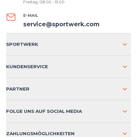
Freitag: 08:00 - 15:00
E-MAIL
service@sportwerk.com
SPORTWERK
ÜBER UNS
KUNDENSERVICE
IMPRESSUM
VERSAND & RETOURE NATIONAL
PARTNER
VERSAND & RETOURE INTERNATIONAL
ZAHLUNGSARTEN
FOLGE UNS AUF SOCIAL MEDIA
HÄUFIG GESTELLTE FRAGEN
KONTAKT
ZAHLUNGSMÖGLICHKEITEN