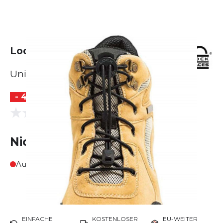
Lock Laces Lock Laces Boots
Unisex
- 40 %
(0 Bewertungen)
0.0
Nicht lieferbar
Ausverkauft
EINFACHE
KOSTENLOSER
EU-WEITER