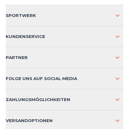
SPORTWERK
ÜBER UNS
KUNDENSERVICE
IMPRESSUM
VERSAND & RETOURE NATIONAL
PARTNER
VERSAND & RETOURE INTERNATIONAL
ZAHLUNGSARTEN
FOLGE UNS AUF SOCIAL MEDIA
HÄUFIG GESTELLTE FRAGEN
KONTAKT
ZAHLUNGSMÖGLICHKEITEN
PRODUKTSICHERHEIT
VERSANDOPTIONEN