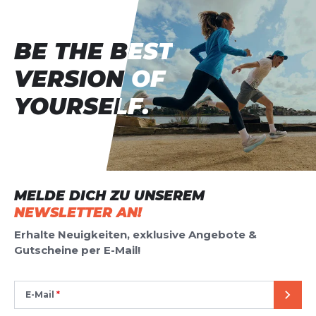
BE THE BEST
BE THE BEST
VERSION OF
VERSION OF
YOURSELF.
YOURSELF.
MELDE DICH ZU UNSEREM
NEWSLETTER AN!
Erhalte Neuigkeiten, exklusive Angebote &
Gutscheine per E-Mail!
E-Mail
SEND