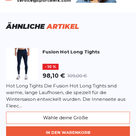
service@sportwerk.com
Produktbewertung
Vorname
Vorname
ÄHNLICHE
ARTIKEL
Überschrift
Überschrift
Fusion
Hot Long Tights
Rezension
Rezension
- 10 %
98,10 €
109,00 €
Hot Long Tights Die Fusion Hot Long Tights sind
warme, lange Laufhosen, die speziell für die
*
Pflichtfelder
Wintersaison entwickelt wurden. Die Innenseite aus
Fleec...
BEWERTUNG HINZUFÜGEN
Wähle deine Größe
Dieses Formular ist durch reCAPTCHA geschützt – es gelten die
Datenschutzbestimmungen
IN DEN WARENKORB
und
Nutzungsbedingungen
von