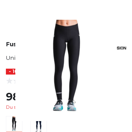
Fusion Hot Long Tights
Unisex
- 10 %
(0 Bewertungen)
0.0
98,10 €
109,00 €
Du sparst
10,90 €