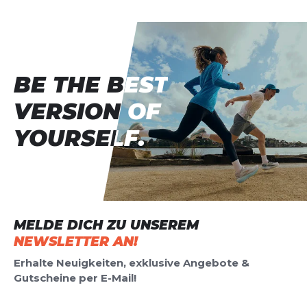
BE THE BEST
BE THE BEST
VERSION OF
VERSION OF
YOURSELF.
YOURSELF.
MELDE DICH ZU UNSEREM
NEWSLETTER AN!
Erhalte Neuigkeiten, exklusive Angebote &
Gutscheine per E-Mail!