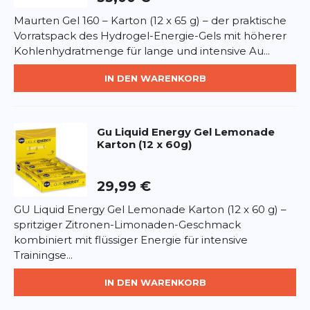
Zutaten:
Wasser, Glucose, Fructose,
Maurten Gel 160 – Karton (12 x 65 g) – der praktische
Calciumcarbonat, Koffein, Gluconsäure,
Vorratspack des Hydrogel-Energie-Gels mit höherer
Natriumalginat.
Kohlenhydratmenge für lange und intensive Au...
*
Pflichtfelder
Nährwerte pro 40 g:
Energie 418 kJ / 100 kcal, Fett
IN DEN WARENKORB
0 g, davon gesättigte Fettsäuren 0 g,
BEWERTUNG HINZUFÜGEN
Kohlenhydrate 25 g, davon Zucker 25 g, Eiweiß 0 g,
Salz 0,06 g, Koffein 100 mg.
Dieses Formular ist durch reCAPTCHA geschützt – es gelten die
Gu
Liquid Energy Gel Lemonade
Datenschutzbestimmungen
und
Nutzungsbedingungen
von
Karton (12 x 60g)
Google.
Anwendung:
Direkt verzehren – ideal während
langer oder intensiver Trainingseinheiten und
Wettkämpfe, besonders bei Bedarf an zusätzlicher
29,99 €
Wachheit und Fokus.
GU Liquid Energy Gel Lemonade Karton (12 x 60 g) –
spritziger Zitronen-Limonaden-Geschmack
Allergenhinweis:
Keine Allergene, vegan.
kombiniert mit flüssiger Energie für intensive
Trainingse...
IN DEN WARENKORB