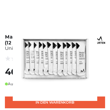
Maurten Gel 100 Caf 100 - Karton
(12 x 40g)
Unisex
(0 Bewertungen)
0.0
46,50 €
Auf Lager
IN DEN WARENKORB