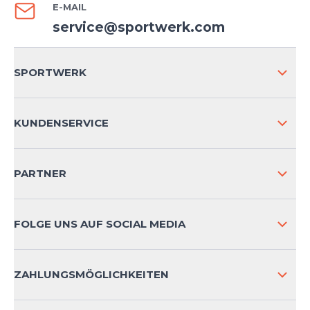
E-MAIL
service@sportwerk.com
SPORTWERK
ÜBER UNS
KUNDENSERVICE
IMPRESSUM
VERSAND & RETOURE NATIONAL
PARTNER
VERSAND & RETOURE INTERNATIONAL
ZAHLUNGSARTEN
FOLGE UNS AUF SOCIAL MEDIA
HÄUFIG GESTELLTE FRAGEN
KONTAKT
ZAHLUNGSMÖGLICHKEITEN
PRODUKTSICHERHEIT