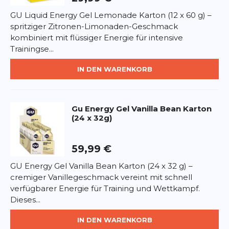
Aromen, Konservierungsstoffe.
GU Liquid Energy Gel Lemonade Karton (12 x 60 g) –
Nährwerte pro 32 g:
Energie 100 kcal, Fett 0 g,
spritziger Zitronen-Limonaden-Geschmack
Kohlenhydrate 23 g, davon Zucker 7 g, Eiweiß 0 g,
kombiniert mit flüssiger Energie für intensive
*
Pflichtfelder
Salz 0,055 g.
Trainingse...
Anwendung:
BEWERTUNG HINZUFÜGEN
1 Gel ca. 5 Minuten vor und alle 30–45
IN DEN WARENKORB
Minuten während der Belastung einnehmen.
Dieses Formular ist durch reCAPTCHA geschützt – es gelten die
Allergenhinweis:
Kann Spuren von Soja enthalten.
Datenschutzbestimmungen
und
Nutzungsbedingungen
von
Gu
Energy Gel Vanilla Bean Karton
Google.
(24 x 32g)
59,99 €
GU Energy Gel Vanilla Bean Karton (24 x 32 g) –
cremiger Vanillegeschmack vereint mit schnell
verfügbarer Energie für Training und Wettkampf.
Dieses...
IN DEN WARENKORB