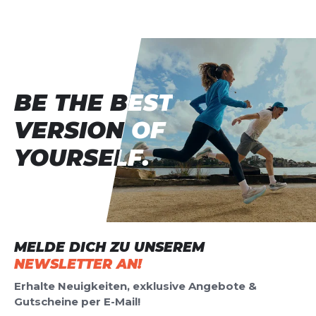
BE THE BEST
BE THE BEST
VERSION OF
VERSION OF
YOURSELF.
YOURSELF.
MELDE DICH ZU UNSEREM
NEWSLETTER AN!
Erhalte Neuigkeiten, exklusive Angebote &
Gutscheine per E-Mail!