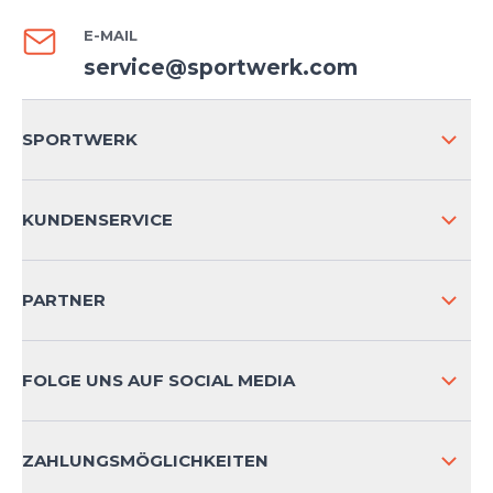
E-MAIL
service@sportwerk.com
SPORTWERK
ÜBER UNS
KUNDENSERVICE
IMPRESSUM
VERSAND & RETOURE NATIONAL
PARTNER
VERSAND & RETOURE INTERNATIONAL
ZAHLUNGSARTEN
FOLGE UNS AUF SOCIAL MEDIA
HÄUFIG GESTELLTE FRAGEN
KONTAKT
ZAHLUNGSMÖGLICHKEITEN