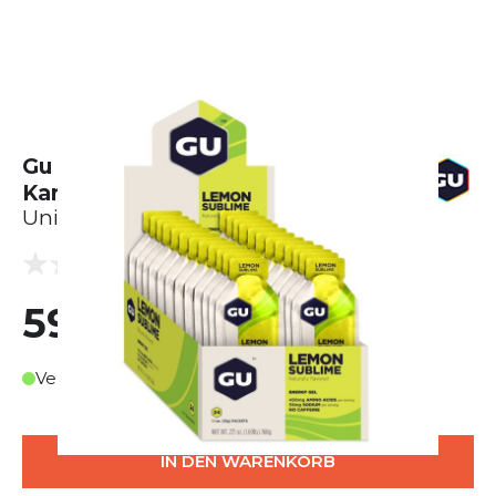
Gu Energy Gel Lemon Sublime
Karton (24 x 32g)
Unisex
(0 Bewertungen)
0.0
59,99 €
Verfügbar in 3-4 Werktagen
IN DEN WARENKORB