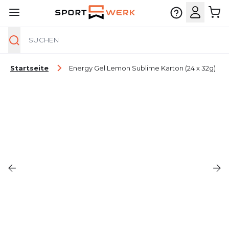
Suche
Zum Inhalt springen
Startseite
Energy Gel Lemon Sublime Karton (24 x 32g)