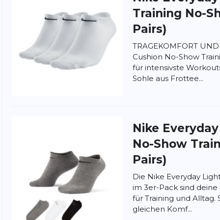
Training No-S
Pairs)
TRAGEKOMFORT UND HA
Cushion No-Show Traini
für intensivste Workout
Sohle aus Frottee...
nschutzbestimmungen
und
Nutzungsbedingungen
von
Nike
Everyday
No-Show Train
Pairs)
Die Nike Everyday Lig
im 3er-Pack sind deine
für Training und Alltag.
gleichen Komf...