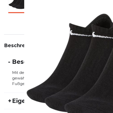
Beschreibung
Eigenschaften
Bewertungen
-
Beschreibung
Mit den Nike Everyday Cushioned Socken schaffst du
gewährleistet zusätzlichen Tragekomfort bei Fußü
Fußgewölbeband umschließt den Mittelfuß und sorgt
+
Eigenschaften
Artikelnummer:
NIKE20FS30017
Fr