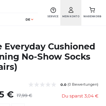
SERVICE
MEIN KONTO
WARENKORB
Sprache
DE
e Everyday Cushioned
ining No-Show Socks
airs)
(0 Bewertungen)
0.0
95 €
17,99 €
Du sparst
3,04 €