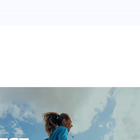
 Lightweight
- 19 %
ing Socks (3
12,95 €
15,99 €
ike Everyday Lightweight
Wähle deine Größe
) schaffst du dein
hweißableitenden
IN DEN WARENKORB
.
 Lightweight
- 20 %
ing Socks (3
11,95 €
14,99 €
R TRAGEKOMFORT. Mit