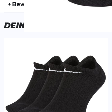
+
Bewertungen
Geschlecht:
Unisex
Akt
Bisher hat noch niemand dieses Produkt bewertet.
DEINE
AUSWAHL
SCHREIBE EINE BEWERTUNG
Deine Bewert
Everyday Cushioned Training No-
Produktbew
Show Socks (3 Pairs)
Vorname
Vorname
Überschrift
Überschrift
Rezension
Rezension