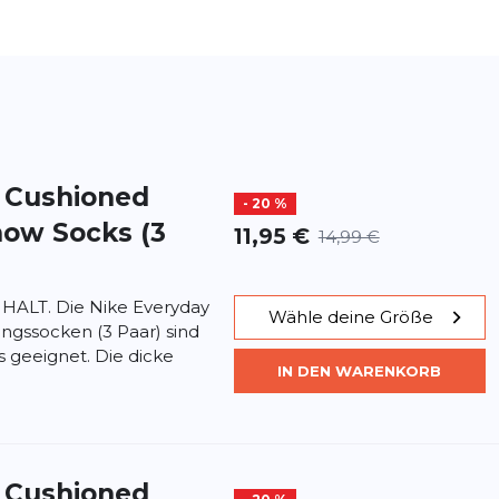
 Cushioned
- 20 %
how Socks (3
11,95 €
14,99 €
LT. Die Nike Everyday
Wähle deine Größe
ngssocken (3 Paar) sind
s geeignet. Die dicke
IN DEN WARENKORB
 Cushioned