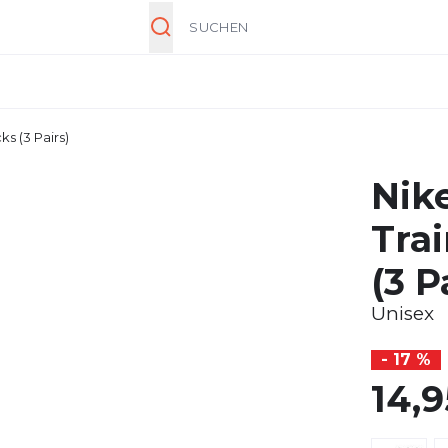
Suche
s (3 Pairs)
Nik
Tra
(3 P
Unisex
- 17 %
14,