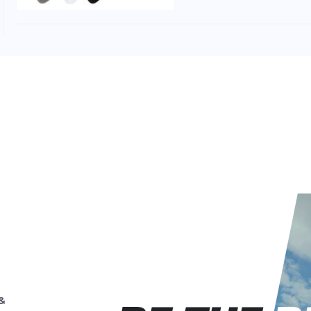
Nike
Everyday
No-Show Train
Pairs)
Mit den unsichtbaren N
Trainingssocken (3 Paar
Workout. Dank der sc
Technologie profitierst..
Nike
Everyday
No-Show Train
Pairs)
&
SCHWEISSABLEITENDE