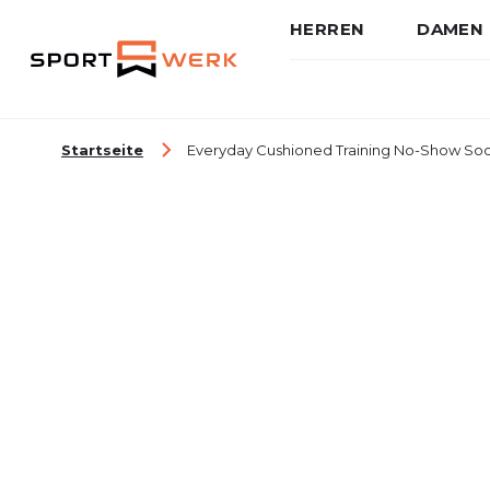
HERREN
DAMEN
Zum Inhalt springen
Startseite
Everyday Cushioned Training No-Show Sock