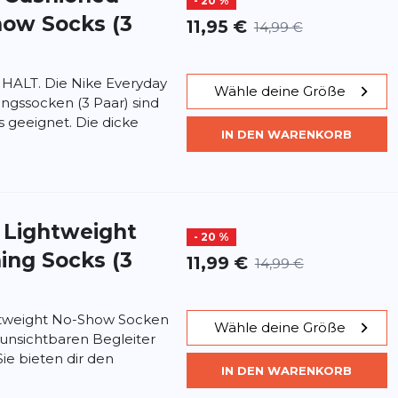
- 20 %
how Socks (3
11,95 €
14,99 €
LT. Die Nike Everyday
Wähle deine Größe
ngssocken (3 Paar) sind
s geeignet. Die dicke
IN DEN WARENKORB
 Lightweight
- 20 %
ing Socks (3
11,99 €
14,99 €
htweight No-Show Socken
Wähle deine Größe
 unsichtbaren Begleiter
 Sie bieten dir den
IN DEN WARENKORB