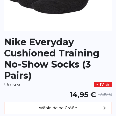
*
Pflichtfelder
BEWERTUNG HINZUFÜGEN
Nike Everyday
Dieses Formular ist durch reCAPTCHA geschützt – es gelten die
Date
Google.
Cushioned Training
No-Show Socks (3
Pairs)
Unisex
- 17 %
14,95 €
17,99 €
Wähle deine Größe