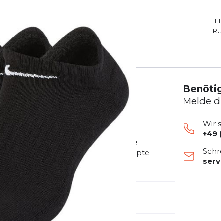
E
R
Benötig
Melde d
Wir 
+49 
 dein Workout. Die dicke Terry-Sohle
Schr
bungen und Gewichtheben. Das gerippte
ser
 für ein stützendes Tragegefühl.
emdartikelnummer:
SX7673-010