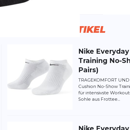
ivitätstyp:
Fitness
Laufen
ÄHNLICHE
ARTIKEL
Nike
Everyday
ung:
Training No-S
ertung
Pairs)
TRAGEKOMFORT UND HA
Cushion No-Show Traini
für intensivste Workout
Sohle aus Frottee...
Nike
Everyday