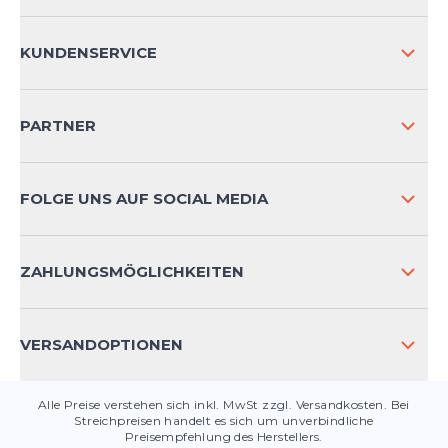
ÜBER UNS
KUNDENSERVICE
IMPRESSUM
VERSAND & RETOURE NATIONAL
PARTNER
VERSAND & RETOURE INTERNATIONAL
ZAHLUNGSARTEN
FOLGE UNS AUF SOCIAL MEDIA
HÄUFIG GESTELLTE FRAGEN
KONTAKT
ZAHLUNGSMÖGLICHKEITEN
PRODUKTSICHERHEIT
VERSANDOPTIONEN
Alle Preise verstehen sich inkl. MwSt zzgl. Versandkosten. Bei
Streichpreisen handelt es sich um unverbindliche
Preisempfehlung des Herstellers.