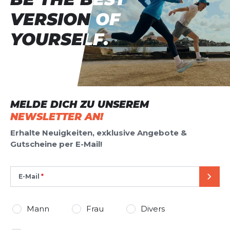
VERSION OF
VERSION OF
YOURSELF.
YOURSELF.
MELDE DICH ZU UNSEREM
NEWSLETTER AN!
Erhalte Neuigkeiten, exklusive Angebote &
Gutscheine per E-Mail!
E-Mail
SEND
Mann
Frau
Divers