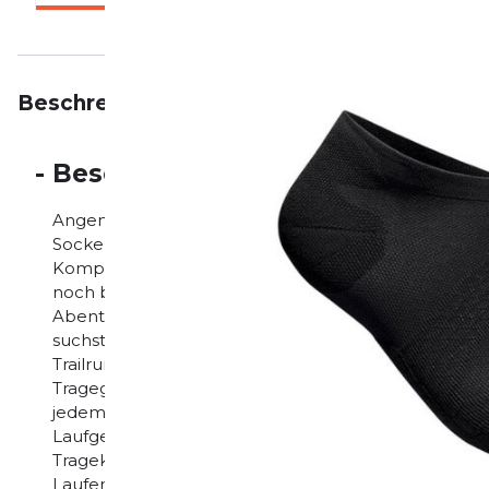
Beschreibung
Eigenschaften
Bewertungen
-
Beschreibung
Angenehm leicht, angenehm zu tragen, angenehm sc
Socken sind optimale Begleiter auf all’ Deinen Trails
Kompressionszone für das Fußgewölbe werden Deine 
noch besser – wo auch immer Du möchtest. Wenn Du 
Abenteuer im unbekannten Terrain zu erleben und
suchst, dann sind diese Laufsocken ein unverzichtba
Trailrunning Socken für Deine nächsten Abenteuer: s
Tragegefühl Die kurzen Run Ultralight Low Cut Socks
jedem Lauf. Das ultradünne Gestrick ist besonders 
Laufgefühl – auch an warmen Tagen. Eingearbeitet
Tragekomfort im Laufschuh und unterstützen das F
Laufen. Die spezielle Kompressionszone „Arch Lift“