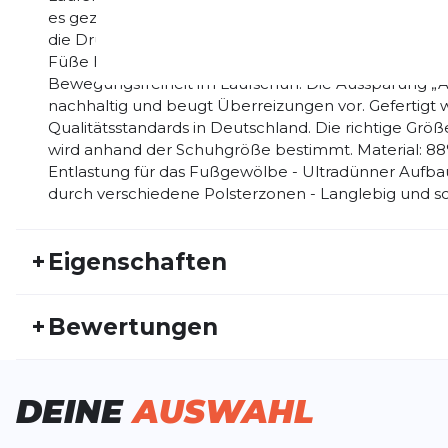
es gezielt vor Überlastung. Die Funktionszonen „Reli
die Druckbelastung auf die Fußsohle und die Ferse
Füße halten langen und hohen Belastungen dadurch 
Bewegungsfreiheit im Laufschuh. Die Aussparung „Ach
nachhaltig und beugt Überreizungen vor. Gefertigt
Qualitätsstandards in Deutschland. Die richtige Grö
wird anhand der Schuhgröße bestimmt. Material: 88%
Entlastung für das Fußgewölbe - Ultradünner Aufba
durch verschiedene Polsterzonen - Langlebig und sc
+
Eigenschaften
Artikelnummer:
BAUER20HW20013
Fr
+
Bewertungen
Geschlecht:
Damen
Akt
Bisher hat noch niemand dieses Produkt bewertet.
DEINE
AUSWAHL
SCHREIBE EINE BEWERTUNG