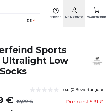
SERVICE
MEIN KONTO
WARENKORB
Sprache
DE
erfeind Sports
 Ultralight Low
 Socks
(0 Bewertungen)
0.0
9 €
19,90 €
Du sparst
5,91 €