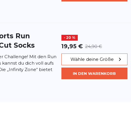
orts
Run
- 20 %
 Cut Socks
19,95 €
24,90 €
er Challenge! Mit den Run
Wähle deine Größe
 kannst du dich voll aufs
ie „Infinity Zone“ bietet
IN DEN WARENKORB
orts
Run
- 20 %
 Cut Socks
19,95 €
24,90 €