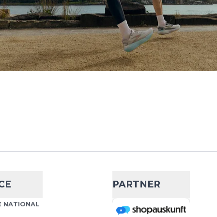
Ultralight Low
- 16 %
18,99 €
22,50 €
 Cut Socks ist die
Wähle deine Größe
ruchsvolle Sportler und
uf höchste Qualität und
IN DEN WARENKORB
Ultralight Low
22,50 €
ks Mid Cut 4.0 wurden
Wähle deine Größe
CE
PARTNER
peraturen und intensive
lt. Die Mid-Cut-Passform
IN DEN WARENKORB
 NATIONAL