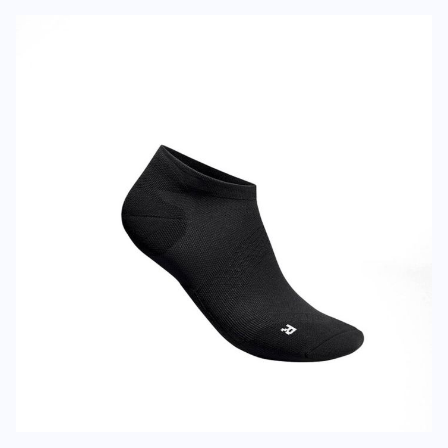
Deine Bewert
Run Ultralight Low Cut Socks
Produktbew
Vorname
Vorname
Überschrift
Überschrift
Rezension
Rezension
*
Pflichtfelder
BEWERTUNG HINZUFÜGEN