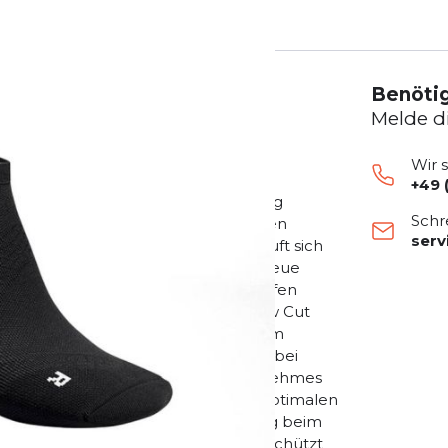
Benötig
Melde d
Wir 
+49 
hnell: Unsere Low Cut Trail Running
Schr
 und darüber hinaus. Mit der speziellen
ser
Füße optimal entlastet und es läuft sich
es liebst, Dich herauszufordern, neue
 das Neue, Überraschende beim Laufen
rer Teil Deines Lauf-Equipments. Low Cut
chnell, ultraleicht und mit optimalem
 sind leichte und dezente Begleiter bei
atmungsaktiv und sorgt für ein angenehmes
e Polsterzonen ermöglichen einen optimalen
ußgewölbe – für spürbare Entlastung beim
 hebt das Fußgewölbe leicht an und schützt