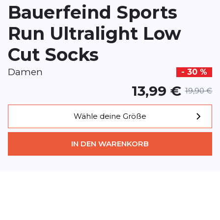
Bauerfeind Sports
Dieses Formular ist durch reCAPTCHA geschützt – es gelten die
Date
Google.
Run Ultralight Low
Cut Socks
Damen
- 30 %
13,99 €
19,90 €
Wähle deine Größe
IN DEN WARENKORB