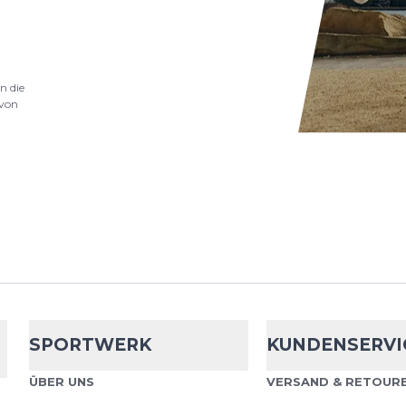
Cep
Core Run 
Cut Socks
Core Run Ultralight Low
n die
von
perfekte Wahl für ansp
aktive Menschen, die a
Leistung setze...
Cep
Core Run 
Cut Socks
Die CEP Ultralight Soc
SPORTWERK
KUNDENSERVI
speziell für warme Tem
Laufeinheiten entwicke
ÜBER UNS
VERSAND & RETOURE
bietet funk...