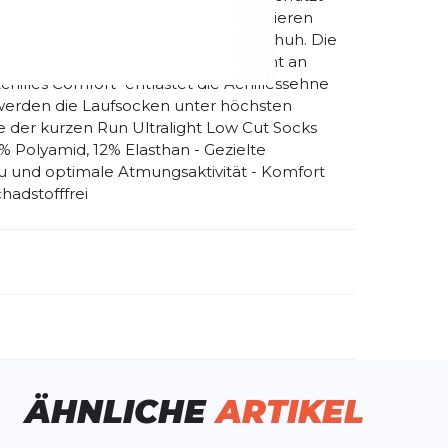
ef Sole“ und „Heel Protection“ reduzieren
 beim Aufsetzen des Fußes im Laufschuh. Die
besser Stand, verlieren jedoch nicht an
illes Comfort“ entlastet die Achillessehne
 werden die Laufsocken unter höchsten
ße der kurzen Run Ultralight Low Cut Socks
 Polyamid, 12% Elasthan - Gezielte
u und optimale Atmungsaktivität - Komfort
hadstofffrei
emdartikelnummer:
70000240
ivitätstyp:
Fitness
Laufen
ÄHNLICHE
ARTIKEL