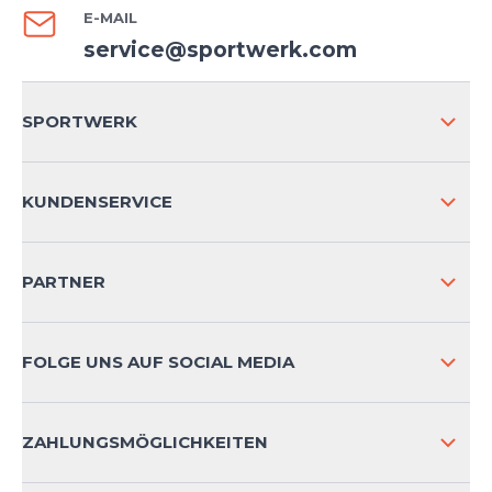
E-MAIL
service@sportwerk.com
SPORTWERK
ÜBER UNS
KUNDENSERVICE
IMPRESSUM
VERSAND & RETOURE NATIONAL
PARTNER
VERSAND & RETOURE INTERNATIONAL
ZAHLUNGSARTEN
FOLGE UNS AUF SOCIAL MEDIA
HÄUFIG GESTELLTE FRAGEN
KONTAKT
ZAHLUNGSMÖGLICHKEITEN
PRODUKTSICHERHEIT