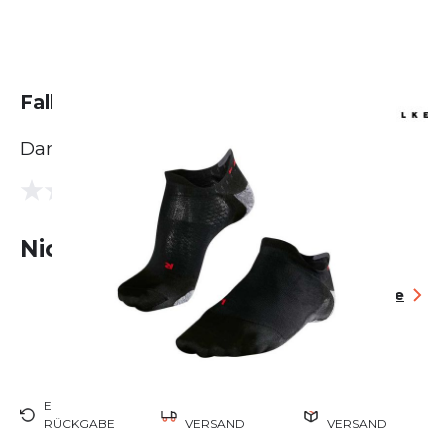
Falke RU 5 Invisible
Damen
(0 Bewertungen)
0.0
Nicht lieferbar
Größentabelle
EINFACHE
KOSTENLOSER
EU-WEITER
RÜCKGABE
VERSAND
VERSAND