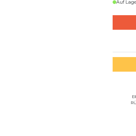
Auf Lag
E
R