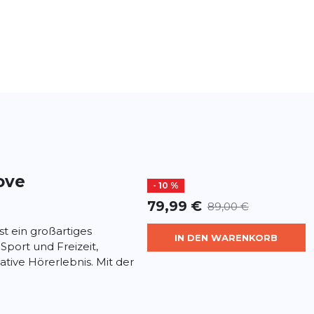
ove
- 10 %
79,99 €
89,00 €
t ein großartiges
IN DEN WARENKORB
Sport und Freizeit,
ative Hörerlebnis. Mit der