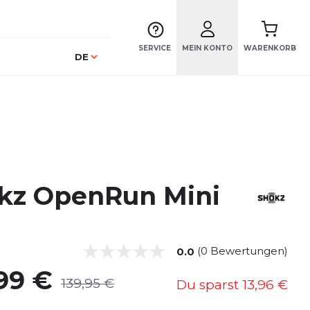
SERVICE
MEIN KONTO
WARENKORB
Sprache
DE
kz OpenRun Mini
(0 Bewertungen)
0.0
99 €
139,95 €
Du sparst
13,96 €