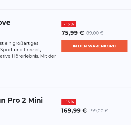
ove
- 15 %
75,99 €
89,00 €
t ein großartiges
IN DEN WARENKORB
Sport und Freizeit,
ative Hörerlebnis. Mit der
 Pro 2 Mini
- 15 %
169,99 €
199,00 €
 Shokz bietet eine
IN DEN WARENKORB
che Verbesserung, die