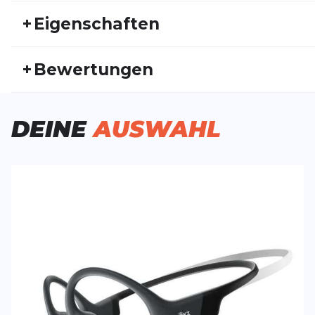
+
Eigenschaften
Artikelnummer:
SHOKZ24HW30010
Fr
+
Bewertungen
Aktivitätstyp:
Laufen
Triathlon
Ge
Bisher hat noch niemand dieses Produkt bewertet.
DEINE
AUSWAHL
SCHREIBE EINE BEWERTUNG
Deine Bewert
OpenRun Mini
Produktbew
Vorname
Vorname
Überschrift
Überschrift