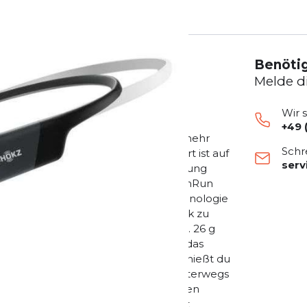
Benötig
Melde d
Wir 
+49 
opmodells Aeropex. Er bietet noch mehr
Schr
en bleiben frei und der Tragekomfort ist auf
ser
rer OpenRun kannst du deine Umgebung
 beim Laufen und Radfahren. Der OpenRun
 Generation der Bone-Conduction-Technologie
genknochen. So ist es möglich, Musik zu
it der Umwelt verbunden zu bleiben. 26 g
Soft-Touch-Silikonbeschichtung und das
ten Klang. Mit dem OpenRun Mini genießt du
ituation. Open-Ear Sound, sicher unterwegs
Design hörst du deine Musik und den
 im Gebirge, der OpenRun Mini bietet