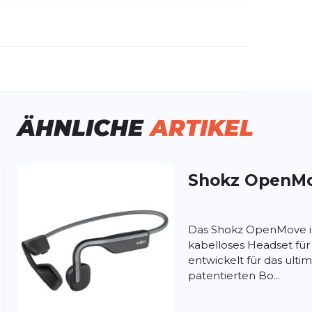
emdartikelnummer:
SZ-HEA-0140
schlecht:
Unisex
ÄHNLICHE
ARTIKEL
Shokz
OpenM
ung:
ertung
Das Shokz OpenMove is
kabelloses Headset für 
entwickelt für das ultim
patentierten Bo...