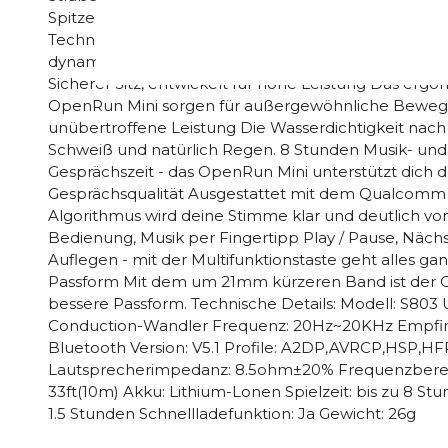
Spitzenklang, ohne dabei die Sicherheit zu gefährd
Technologie Die PremiumPitch 2.0+ Technologie (8. 
dynamischen Stereoklang. Erlebe tiefere Bässe, wen
Sicherer Sitz, entwickelt für hohe Leistung Das er
OpenRun Mini sorgen für außergewöhnliche Bewegun
unübertroffene Leistung Die Wasserdichtigkeit nach 
Schweiß und natürlich Regen. 8 Stunden Musik- und 
Gesprächszeit - das OpenRun Mini unterstützt dich 
Gesprächsqualität Ausgestattet mit dem Qualcomm B
Algorithmus wird deine Stimme klar und deutlich v
Bedienung, Musik per Fingertipp Play / Pause, Näch
Auflegen - mit der Multifunktionstaste geht alles ga
Passform Mit dem um 21mm kürzeren Band ist der Op
bessere Passform. Technische Details: Modell: S80
Conduction-Wandler Frequenz: 20Hz~20KHz Empfind
Bluetooth Version: V5.1 Profile: A2DP,AVRCP,HSP,
Lautsprecherimpedanz: 8.5ohm±20% Frequenzbere
33ft(10m) Akku: Lithium-Lonen Spielzeit: bis zu 8 Stu
1.5 Stunden Schnellladefunktion: Ja Gewicht: 26g