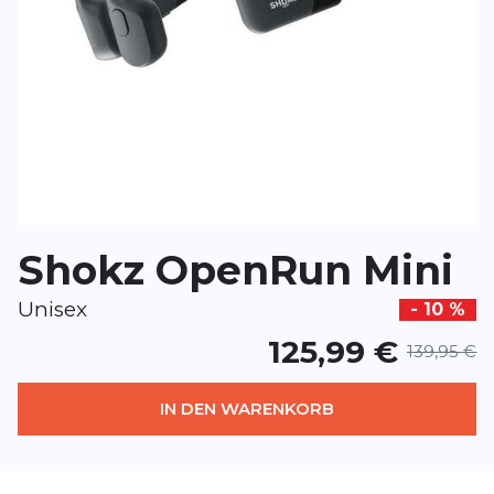
Rezension
Rezension
*
Pflichtfelder
BEWERTUNG HINZUFÜGEN
Shokz OpenRun Mini
Dieses Formular ist durch reCAPTCHA geschützt – es gelten die
Date
Google.
Unisex
- 10 %
125,99 €
139,95 €
IN DEN WARENKORB