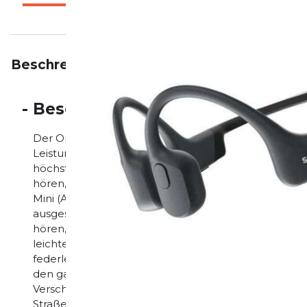
Beschreibung
Eigenschaften
Bewertungen
-
Beschreibung
Der OpenRun Mini ist eine Weiterentwicklung des T
Leistung und eine neue Schnellladefunktion. Die Ohr
höchstem Niveau. Mit dem drahtlosen Mini-Ohrhö
hören, ohne dich zu isolieren. Für mehr Sicherheit
Mini (Aeropex Quick Charge Version) ist mit der 8.
ausgestattet und überträgt den Sound über die Wan
hören, während die Ohren frei sind, und trotzdem m
leichtes Design, unübertroffener Tragekomfort Die 
federleichte Design sorgen für freie Ohren und bes
den ganzen Tag maximalen Tragekomfort - in jeder S
Verschmelze mit deiner Umgebung. Dank Open-Ear-
Straßenverkehr gleichzeitig. Ob auf der Straße oder