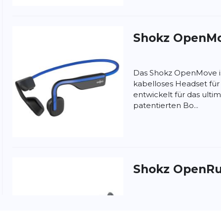
Shokz
OpenM
Das Shokz OpenMove is
kabelloses Headset für 
entwickelt für das ultim
patentierten Bo...
nschutzbestimmungen
und
Nutzungsbedingungen
von
Shokz
OpenRun
Das OpenRun Pro 2 von
bahnbrechende akustis