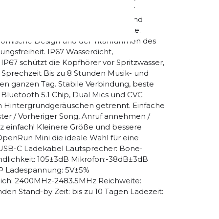
en. Hohe Klangqualität dank neuester
Generation) erzeugt einen breiten und
iger Vibrationen und mehr Lautstärke.
gonomische Design und der Titanrahmen des
gsfreiheit. IP67 Wasserdicht,
IP67 schützt die Kopfhörer vor Spritzwasser,
Sprechzeit Bis zu 8 Stunden Musik- und
den ganzen Tag. Stabile Verbindung, beste
luetooth 5.1 Chip, Dual Mics und CVC
on Hintergrundgeräuschen getrennt. Einfache
ster / Vorheriger Song, Anruf annehmen /
nz einfach! Kleinere Größe und bessere
enRun Mini die ideale Wahl für eine
3 USB-C Ladekabel Lautsprecher: Bone-
lichkeit: 105±3dB Mikrofon:-38dB±3dB
HFP Ladespannung: 5V±5%
ich: 2400MHz-2483.5MHz Reichweite:
nden Stand-by Zeit: bis zu 10 Tagen Ladezeit: