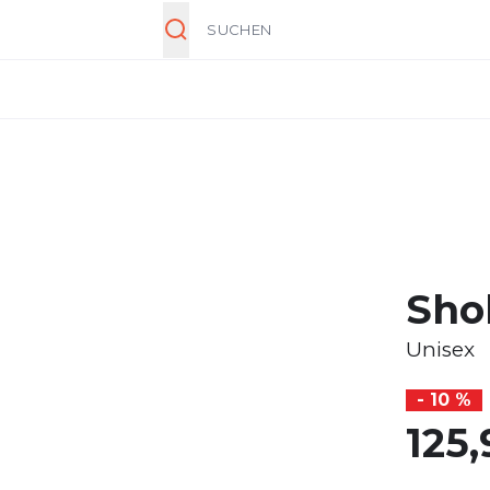
Suche
Sho
Unisex
- 10 %
125,