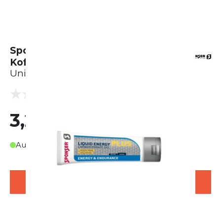
Sponser Liquid Energy Plus
Koffein (70g)
Unisex
(0 Bewertungen)
0.0
3,20 €
Auf Lager
IN DEN WARENKORB