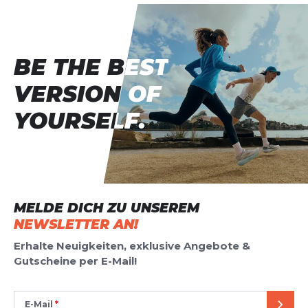
BE THE BEST
BE THE BEST
VERSION OF
VERSION OF
YOURSELF.
YOURSELF.
MELDE DICH ZU UNSEREM
NEWSLETTER AN!
Erhalte Neuigkeiten, exklusive Angebote &
Gutscheine per E-Mail!
E-Mail