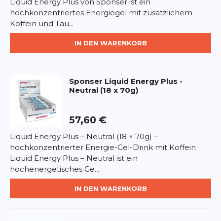
Liquid Energy Plus von Sponser ist ein
*
Pflichtfelder
Taurin
hochkonzentriertes Energiegel mit zusätzlichem
Koffein
Koffein und Tau...
Inositol
BEWERTUNG HINZUFÜGEN
Natriumchlorid
IN DEN WARENKORB
Kaliumcitrat
Dieses Formular ist durch reCAPTCHA geschützt – es gelten die
Konservierungsmittel: Kaliumsorbat
Datenschutzbestimmungen
und
Nutzungsbedingungen
von
Aromen
Google.
Sponser
Liquid Energy Plus -
Neutral (18 x 70g)
*Isomaltulose ist eine Glucose- und Fructosequelle.
Nährwerte pro Tube (70g):
Energie: ca. 870kJ (205kcal)
57,60 €
Fett: 0g
Liquid Energy Plus – Neutral (18 × 70g) –
davon gesättigte Fettsäuren: 0g
hochkonzentrierter Energie-Gel-Drink mit Koffein
Kohlenhydrate: 50g
Liquid Energy Plus – Neutral ist ein
davon Zucker: 24g
hochenergetisches Ge...
Eiweiß: 0g
Salz: 0,3g
IN DEN WARENKORB
Koffein: 50mg
Taurin: 400mg
Inositol: 100mg