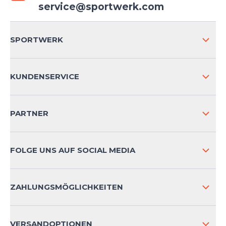
service@sportwerk.com
SPORTWERK
ÜBER UNS
KUNDENSERVICE
IMPRESSUM
VERSAND & RETOURE NATIONAL
PARTNER
VERSAND & RETOURE INTERNATIONAL
ZAHLUNGSARTEN
FOLGE UNS AUF SOCIAL MEDIA
HÄUFIG GESTELLTE FRAGEN
KONTAKT
ZAHLUNGSMÖGLICHKEITEN
PRODUKTSICHERHEIT
VERSANDOPTIONEN