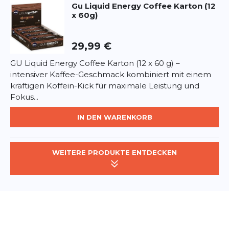
Gu
Liquid Energy Coffee Karton (12
x 60g)
Anwendung:
Während Ausdauerbelastungen ca. 1 Tube pro
Stunde einnehmen, immer mit ca. 200ml Wasser
29,99 €
nachspülen.
GU Liquid Energy Coffee Karton (12 x 60 g) –
Allergenhinweise:
intensiver Kaffee-Geschmack kombiniert mit einem
Glutenfrei, laktosefrei, vegan. Enthält Koffein (50mg
kräftigen Koffein-Kick für maximale Leistung und
pro Tube). Nicht empfohlen für Kinder,
Fokus...
Schwangere oder koffeinempfindliche Personen.
IN DEN WARENKORB
WEITERE PRODUKTE ENTDECKEN