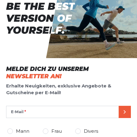
BE THE BEST
BE THE BEST
VERSION OF
VERSION OF
YOURSELF.
YOURSELF.
MELDE DICH ZU UNSEREM
NEWSLETTER AN!
Erhalte Neuigkeiten, exklusive Angebote &
Gutscheine per E-Mail!
E-Mail
SEND
Mann
Frau
Divers