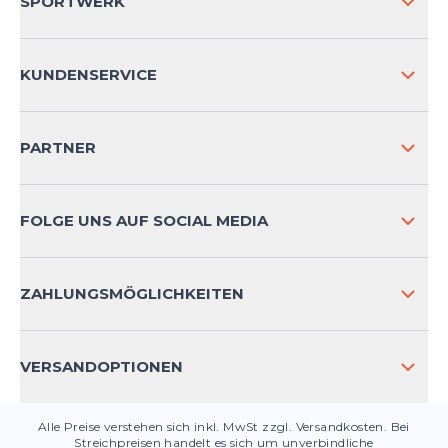
SPORTWERK
ÜBER UNS
KUNDENSERVICE
IMPRESSUM
VERSAND & RETOURE NATIONAL
PARTNER
VERSAND & RETOURE INTERNATIONAL
ZAHLUNGSARTEN
FOLGE UNS AUF SOCIAL MEDIA
HÄUFIG GESTELLTE FRAGEN
KONTAKT
ZAHLUNGSMÖGLICHKEITEN
PRODUKTSICHERHEIT
VERSANDOPTIONEN
Alle Preise verstehen sich inkl. MwSt zzgl. Versandkosten. Bei
Streichpreisen handelt es sich um unverbindliche