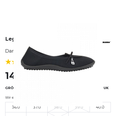
Leguano Lady Loop
Damen
(1 Bewertungen)
4.0
149,00 €
GRÖSSE AUSWÄHLEN
EU
US
UK
Wir empfehlen, Ihre Standardgröße zu wählen
36.0
37.0
38.0
39.0
40.0