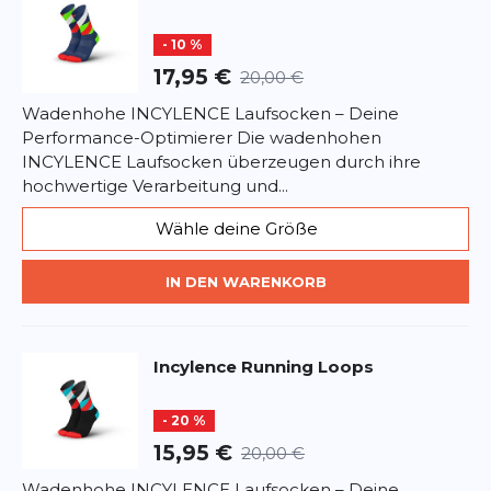
Dieses Formular ist durch reCAPTCHA geschützt – es gelten die
- 10 %
Datenschutzbestimmungen
und
Nutzungsbedingungen
von
Google.
17,95 €
20,00 €
Wadenhohe INCYLENCE Laufsocken – Deine
Performance-Optimierer Die wadenhohen
INCYLENCE Laufsocken überzeugen durch ihre
hochwertige Verarbeitung und...
Wähle deine Größe
IN DEN WARENKORB
Incylence
Running Loops
- 20 %
15,95 €
20,00 €
Wadenhohe INCYLENCE Laufsocken – Deine