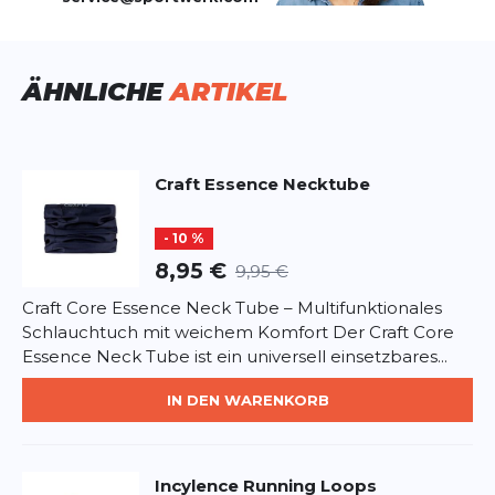
ausgetauscht werden.
Schuhsprengung:
0 MM
Lady Loop
Material
Untergrund:
Straße
Deine Bewertung:
Obermaterial: 96 % Polyester, 4 % Elasthan, Sohle:
Produktbewertung
ÄHNLICHE
ARTIKEL
100% LIFOLIT®
Vorname
Vorname
Craft
Essence Necktube
Überschrift
Überschrift
- 10 %
8,95 €
9,95 €
Rezension
Rezension
Craft Core Essence Neck Tube – Multifunktionales
Schlauchtuch mit weichem Komfort Der Craft Core
Essence Neck Tube ist ein universell einsetzbares...
IN DEN WARENKORB
*
Pflichtfelder
BEWERTUNG HINZUFÜGEN
Incylence
Running Loops