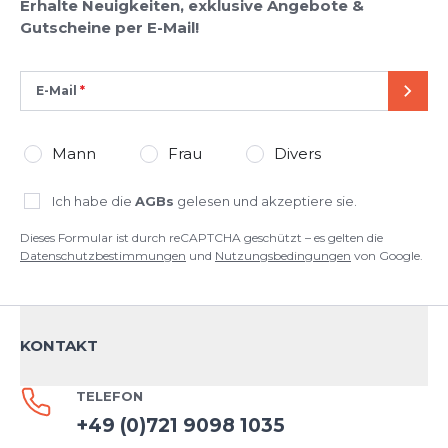
Erhalte Neuigkeiten, exklusive Angebote &
BEWERTUNG HINZUFÜGEN
Gutscheine per E-Mail!
Dieses Formular ist durch reCAPTCHA geschützt – es gelten die
Datenschutzbestimmungen
und
Nutzungsbedingungen
von
E-Mail
SEND
Google.
Mann
Frau
Divers
Ich habe die
AGBs
gelesen und akzeptiere sie.
Dieses Formular ist durch reCAPTCHA geschützt – es gelten die
Datenschutzbestimmungen
und
Nutzungsbedingungen
von Google.
KONTAKT
TELEFON
+49 (0)721 9098 1035