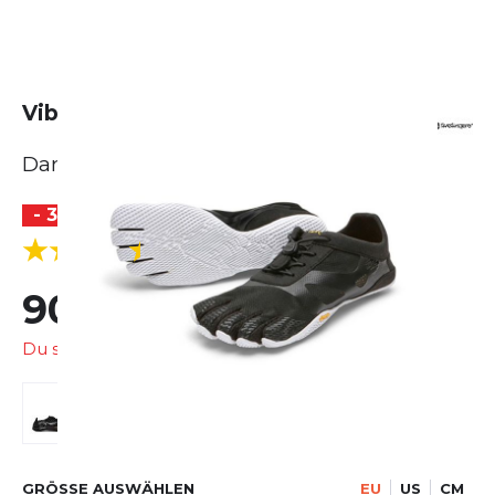
Vibram FiveFingers KSO Evo
Damen
- 30 %
(4 Bewertungen)
4.5
90,99 €
130,00 €
Du sparst
39,01 €
GRÖSSE AUSWÄHLEN
EU
US
CM