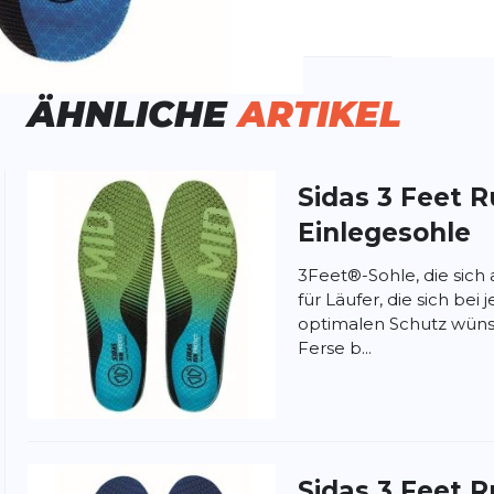
schlecht:
Unisex
ÄHNLICHE
ARTIKEL
Sidas
3 Feet R
ung:
Einlegesohle
ertung
3Feet®-Sohle, die sich
für Läufer, die sich be
optimalen Schutz wüns
Ferse b...
Sidas
3 Feet 