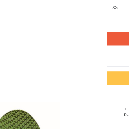
XS
E
R