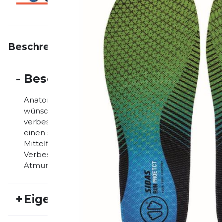
Beschreibung
Eigenschaften
Bewertungen
-
Beschreibung
Anatomische 3D-Sohle für Läufer, die sich bei jede
wünschen! Das Gel an der Ferse bietet außergewö
verbessert den Vortrieb. Die anatomische Verstärkung 
einen sicheren Lauf. - Merrymesh-Belag: Rutschfest -
Mittelfuß-Verstärkung (TPU): Stabilität und Kontroll
Verbesserter Vortrieb - Großer Gel-Pad: Verteilung
Atmungsaktivität
+
Eigenschaften
Artikelnummer:
SIDAS21HW30009
Fr