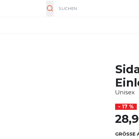
Suche
Sid
Ein
Unisex
- 17 %
28,
GRÖSSE 