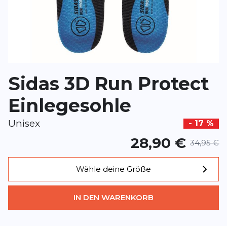
*
Pflichtfelder
BEWERTUNG HINZUFÜGEN
Sidas 3D Run Protect
Dieses Formular ist durch reCAPTCHA geschützt – es gelten die
Date
Google.
Einlegesohle
Unisex
- 17 %
28,90 €
34,95 €
Wähle deine Größe
IN DEN WARENKORB