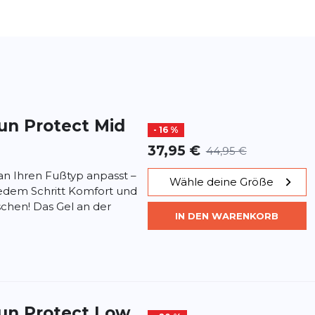
un Protect Mid
- 16 %
37,95 €
44,95 €
 an Ihren Fußtyp anpasst –
Wähle deine Größe
i jedem Schritt Komfort und
chen! Das Gel an der
IN DEN WARENKORB
Run Protect Low