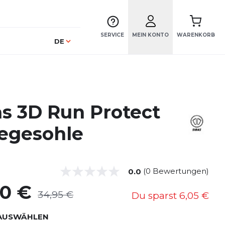
SERVICE
MEIN KONTO
WARENKORB
Sprache
DE
as 3D Run Protect
legesohle
(0 Bewertungen)
0.0
90 €
34,95 €
Du sparst
6,05 €
AUSWÄHLEN