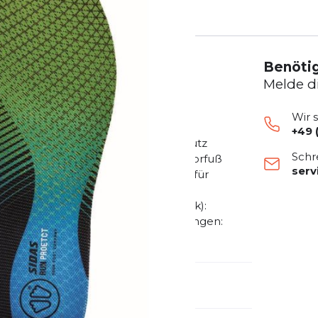
Benötig
Melde d
Wir 
+49 
m Schritt Komfort und optimalen Schutz
Schr
hnliche Dämpfung und das Pad am Vorfuß
ser
garantiert Stabilität und Kontrolle für
 EVA-Struktur: Vertikaler Komfort -
e - Struktur am Vorfuß (EVA-Kautschuk):
 von Aufprallbewegungen - Perforierungen:
emdartikelnummer:
315497000