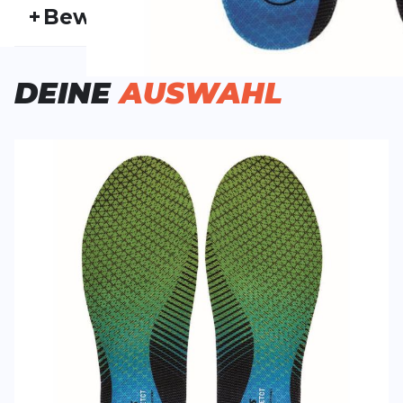
+
Bewertungen
Aktivitätstyp:
Laufen
Triathlon
Ge
Bisher hat noch niemand dieses Produkt bewertet.
DEINE
AUSWAHL
SCHREIBE EINE BEWERTUNG
Deine Bewert
3D Run Protect Einlegesohle
Produktbew
Vorname
Vorname
Überschrift
Überschrift
Rezension
Rezension