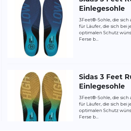
Einlegesohle
3Feet®-Sohle, die sich
für Läufer, die sich be
optimalen Schutz wüns
Ferse b...
nschutzbestimmungen
und
Nutzungsbedingungen
von
Sidas
3 Feet R
Einlegesohle
3Feet®-Sohle, die sich
für Läufer, die sich be
optimalen Schutz wüns
Ferse b...