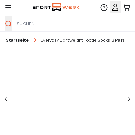
Suche
Zum Inhalt springen
Startseite
Everyday Lightweight Footie Socks (3 Pairs)