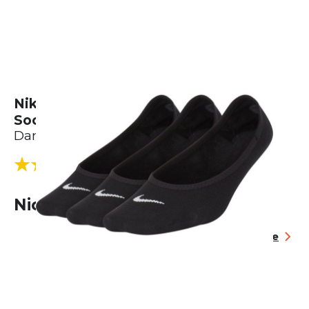
Nike Everyday Lightweight Footie
Socks (3 Pairs)
Damen
(1 Bewertungen)
5.0
Nicht lieferbar
Größentabelle