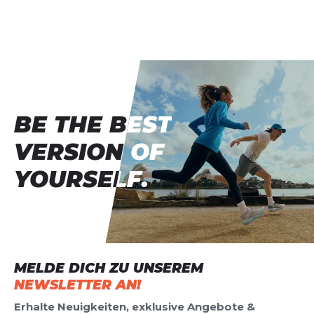
Everyday Lightweight Footie
Socks (3 Pairs)
Deine Bewertung:
Produktbewertung
Vorname
BE THE BEST
BE THE BEST
Vorname
VERSION OF
VERSION OF
Überschrift
Überschrift
YOURSELF.
YOURSELF.
Rezension
Rezension
MELDE DICH ZU UNSEREM
NEWSLETTER AN!
*
Pflichtfelder
Erhalte Neuigkeiten, exklusive Angebote &