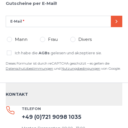
BEWERTUNG HINZUFÜGEN
Gutscheine per E-Mail!
Dieses Formular ist durch reCAPTCHA geschützt – es gelten die
E-Mail
Datenschutzbestimmungen
und
Nutzungsbedingungen
von
SEND
Google.
Mann
Frau
Divers
Ich habe die
AGBs
gelesen und akzeptiere sie.
Dieses Formular ist durch reCAPTCHA geschützt – es gelten die
Datenschutzbestimmungen
und
Nutzungsbedingungen
von Google.
KONTAKT
TELEFON
+49 (0)721 9098 1035