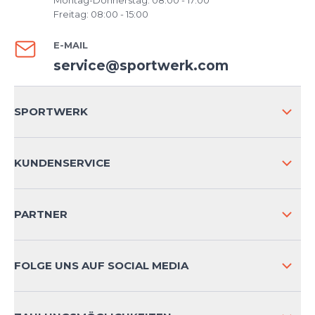
Montag-Donnerstag: 08:00 - 17:00
Freitag: 08:00 - 15:00
E-MAIL
service@sportwerk.com
SPORTWERK
ÜBER UNS
KUNDENSERVICE
IMPRESSUM
VERSAND & RETOURE NATIONAL
PARTNER
VERSAND & RETOURE INTERNATIONAL
ZAHLUNGSARTEN
FOLGE UNS AUF SOCIAL MEDIA
HÄUFIG GESTELLTE FRAGEN