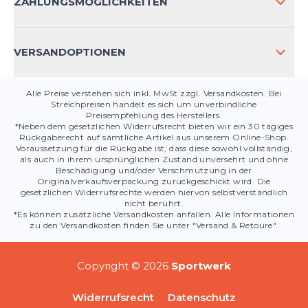
KONTAKT
ZAHLUNGSMÖGLICHKEITEN
PRODUKTSICHERHEIT
VERSANDOPTIONEN
Alle Preise verstehen sich inkl. MwSt zzgl. Versandkosten. Bei
Streichpreisen handelt es sich um unverbindliche
Preisempfehlung des Herstellers.
*Neben dem gesetzlichen Widerrufsrecht bieten wir ein 30 tägiges
Rückgaberecht auf sämtliche Artikel aus unserem Online-Shop.
Voraussetzung für die Rückgabe ist, dass diese sowohl vollständig,
als auch in ihrem ursprünglichen Zustand unversehrt und ohne
Beschädigung und/oder Verschmutzung in der
Originalverkaufsverpackung zurückgeschickt wird. Die
gesetzlichen Widerrufsrechte werden hiervon selbstverständlich
nicht berührt.
*Es können zusätzliche Versandkosten anfallen. Alle Informationen
zu den Versandkosten finden Sie unter "Versand & Retoure".
Copyright © 2026
Sportwerk
Widerrufsrecht
Datenschutz