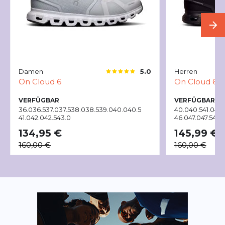
Damen
Herren
5.0
On
Cloud 6
On
Cloud 6
VERFÜGBAR
VERFÜGBAR
36.0
36.5
37.0
37.5
38.0
38.5
39.0
40.0
40.5
40.0
40.5
41.0
42.
41.0
42.0
42.5
43.0
46.0
47.0
47.5
48.
134,95 €
145,99 €
160,00 €
160,00 €