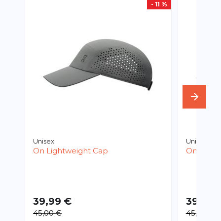
- 11 %
Unisex
Unisex
On
Lightweight Cap
On
Light
39,99 €
39,95 
45,00 €
45,00 €