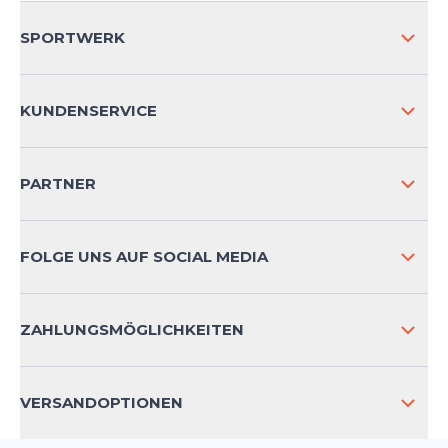
SPORTWERK
ÜBER UNS
KUNDENSERVICE
IMPRESSUM
VERSAND & RETOURE NATIONAL
PARTNER
VERSAND & RETOURE INTERNATIONAL
ZAHLUNGSARTEN
FOLGE UNS AUF SOCIAL MEDIA
HÄUFIG GESTELLTE FRAGEN
KONTAKT
ZAHLUNGSMÖGLICHKEITEN
PRODUKTSICHERHEIT
VERSANDOPTIONEN