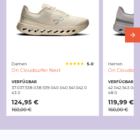
Damen
Herren
5.0
On
Cloudsurfer Next
On
Cloudsurf
VERFÜGBAR
VERFÜGBAR
37.0
37.5
38.0
38.5
39.0
40.0
40.5
41.0
42.0
42.0
42.5
43.0
44.
43.0
48.0
124,95 €
119,99 €
160,00 €
160,00 €