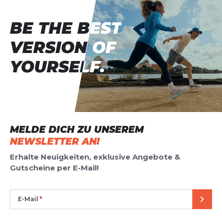
BE THE BEST
BE THE BEST
VERSION OF
VERSION OF
YOURSELF.
YOURSELF.
MELDE DICH ZU UNSEREM
NEWSLETTER AN!
Erhalte Neuigkeiten, exklusive Angebote &
Gutscheine per E-Mail!
E-Mail
SEND