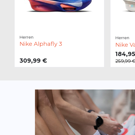
Herren
Herren
Nike
Alphafly 3
Nike
V
184,95
VERFÜGB
309,99 €
259,99 
41.0
42.0
42
VERFÜGBAR
47.5
48.5
49
36.0
42.5
43.0
44.0
44.5
45.0
46.0